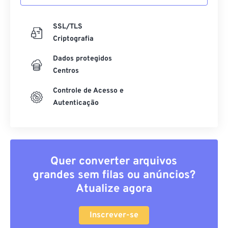
SSL/TLS
Criptografia
Dados protegidos
Centros
Controle de Acesso e
Autenticação
Quer converter arquivos
grandes sem filas ou anúncios?
Atualize agora
Inscrever-se