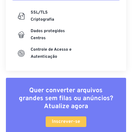
SSL/TLS
Criptografia
Dados protegidos
Centros
Controle de Acesso e
Autenticação
Quer converter arquivos
grandes sem filas ou anúncios?
Atualize agora
Inscrever-se