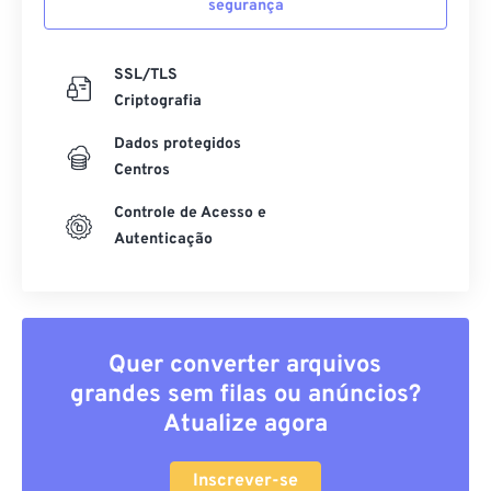
segurança
SSL/TLS
Criptografia
Dados protegidos
Centros
Controle de Acesso e
Autenticação
Quer converter arquivos
grandes sem filas ou anúncios?
Atualize agora
Inscrever-se