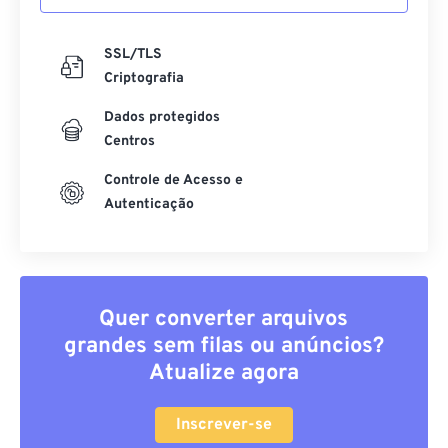
SSL/TLS
Criptografia
Dados protegidos
Centros
Controle de Acesso e
Autenticação
Quer converter arquivos
grandes sem filas ou anúncios?
Atualize agora
Inscrever-se