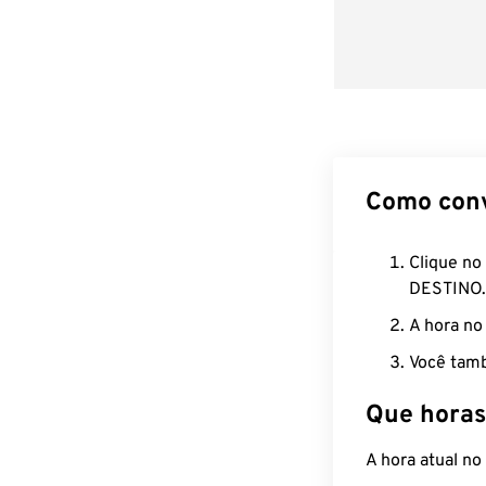
Como con
Clique no
DESTINO.
A hora no
Você tamb
Que horas
A hora atual n