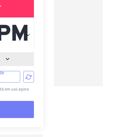
T
de
stá em uso agora