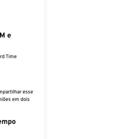
EM e
rd Time
mpartilhar esse
niões em dois
tempo