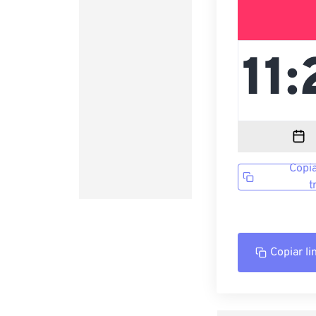
Copia
t
Copiar li