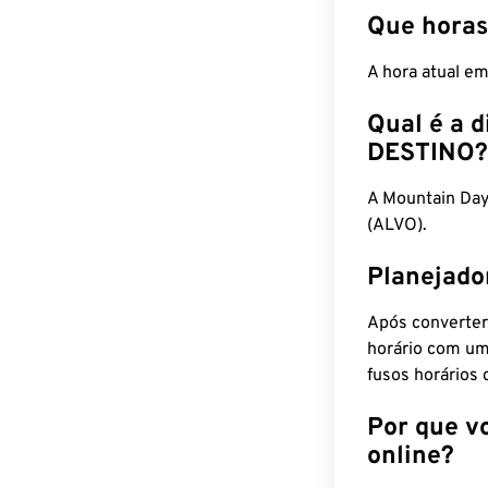
Que horas
A hora atual e
Qual é a d
DESTINO?
A Mountain Day
(ALVO).
Planejado
Após converter
horário com um
fusos horários 
Por que v
online?