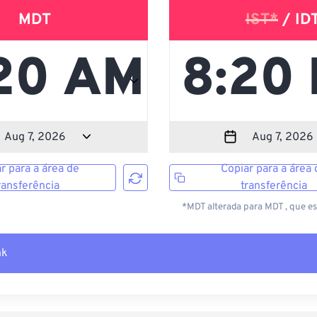
MDT
IST*
/ ID
r para a área de
Copiar para a área 
ransferência
transferência
*MDT alterada para MDT , que e
nk