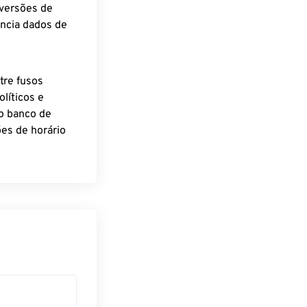
nversões de
encia dados de
tre fusos
líticos e
o banco de
es de horário