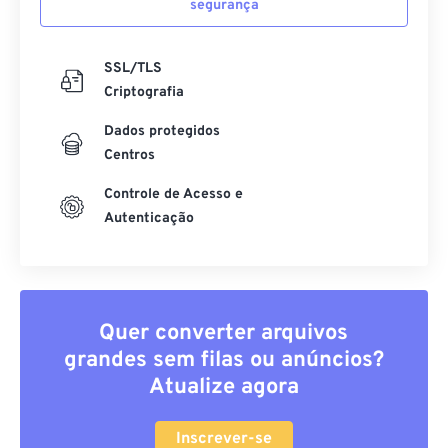
segurança
SSL/TLS
Criptografia
Dados protegidos
Centros
Controle de Acesso e
Autenticação
Quer converter arquivos
grandes sem filas ou anúncios?
Atualize agora
Inscrever-se