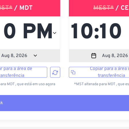
ST*
/ MDT
MEST*
/ CE
r para a área de
Copiar para a área 
ransferência
transferência
ara MDT , que está em uso agora
*MST alterada para MDT , que e
nk