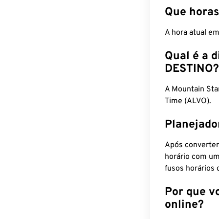
Que horas
A hora atual e
Qual é a d
DESTINO?
A Mountain St
Time (ALVO).
Planejado
Após converter
horário com um
fusos horários 
Por que v
online?