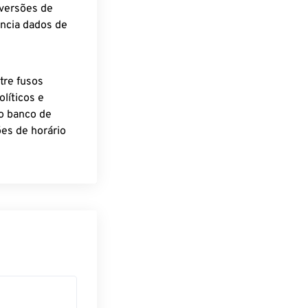
nversões de
encia dados de
tre fusos
líticos e
o banco de
es de horário