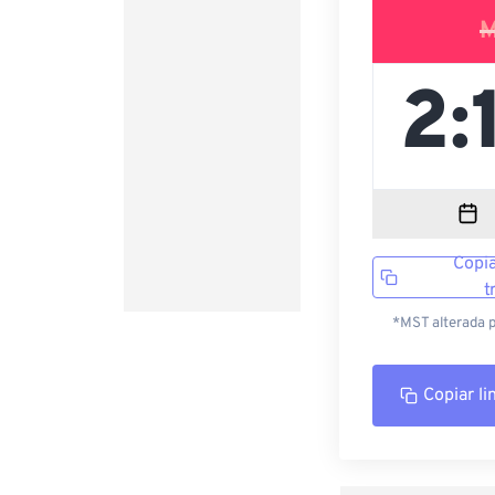
M
Copia
t
*MST alterada p
Copiar li