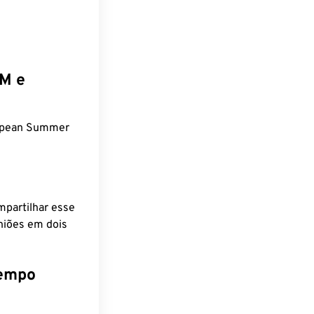
EM e
ropean Summer
mpartilhar esse
niões em dois
tempo