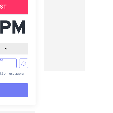
ST
de
stá em uso agora