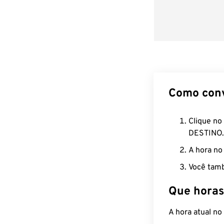
Como con
Clique no
DESTINO.
A hora no
Você tamb
Que horas
A hora atual n