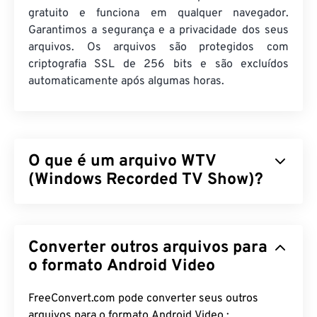
gratuito e funciona em qualquer navegador.
Garantimos a segurança e a privacidade dos seus
arquivos. Os arquivos são protegidos com
criptografia SSL de 256 bits e são excluídos
automaticamente após algumas horas.
O que é um arquivo WTV
(Windows Recorded TV Show)?
A Microsoft projetou o Windows Recorded TV Show
(WTV) para armazenar gravações de TV capturadas
Converter outros arquivos para
por produtos Microsoft. O WTV é um contêiner
multimídia que compacta vídeo com
o formato Android Video
MPEG-2
e
MPEG-4
e áudio com
MPEG-1 Layer II
ou
Dolby
Digital AC-3
. Ele suporta metadados e
FreeConvert.com pode converter seus outros
gerenciamento de direitos digitais (DRM)
. Em
arquivos para o formato Android Video :