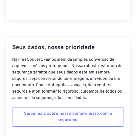
36
36
36
36
36
36
37
37
37
37
37
37
38
38
38
38
38
38
39
39
39
39
39
39
Seus dados, nossa prioridade
40
40
40
40
40
40
41
41
41
41
41
41
Na FreeConvert, vamos além da simples conversão de
arquivos — nós os protegemos. Nossa robusta estrutura de
42
42
42
42
42
42
segurança garante que seus dados estejam sempre
seguros, seja convertendo uma imagem, um vídeo ou um
43
43
43
43
43
43
documento. Com criptografia avançada, data centers
44
44
44
44
44
44
seguros e monitoramento rigoroso, cuidamos de todos os
aspectos da segurança dos seus dados.
45
45
45
45
45
45
46
46
46
46
46
46
Saiba mais sobre nosso compromisso com a
segurança
47
47
47
47
47
47
48
48
48
48
48
48