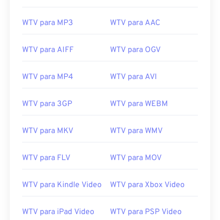
09
09
09
09
09
09
09
09
10
10
10
10
10
10
10
10
WTV para MP3
WTV para AAC
11
11
11
11
11
11
11
11
WTV para AIFF
WTV para OGV
12
12
12
12
12
12
12
12
13
13
13
13
13
13
13
13
WTV para MP4
WTV para AVI
14
14
14
14
14
14
14
14
15
15
15
15
15
15
15
15
WTV para 3GP
WTV para WEBM
16
16
16
16
16
16
16
16
WTV para MKV
WTV para WMV
17
17
17
17
17
17
17
17
18
18
18
18
18
18
18
18
WTV para FLV
WTV para MOV
19
19
19
19
19
19
19
19
WTV para Kindle Video
WTV para Xbox Video
20
20
20
20
20
20
20
20
21
21
21
21
21
21
21
21
WTV para iPad Video
WTV para PSP Video
22
22
22
22
22
22
22
22