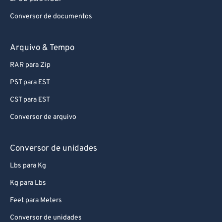
88
88
Conversor de documentos
89
89
90
90
Arquivo & Tempo
91
91
RAR para Zip
92
92
PST para EST
93
93
CST para EST
94
94
Conversor de arquivo
95
95
96
96
Conversor de unidades
97
97
Lbs para Kg
98
98
Kg para Lbs
99
99
Feet para Meters
Conversor de unidades