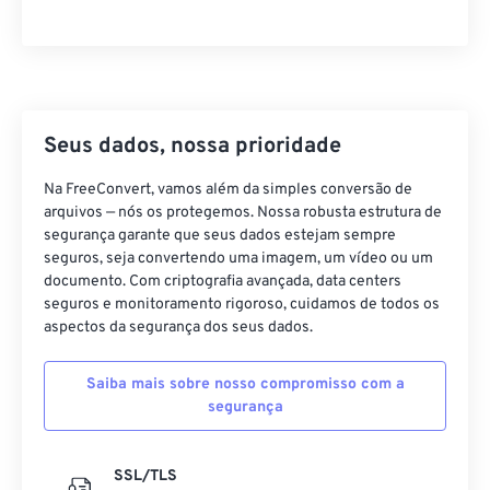
21
21
21
21
21
21
21
21
22
22
22
22
22
22
22
22
23
23
23
23
23
23
23
23
24
24
24
24
24
24
Seus dados, nossa prioridade
25
25
25
25
25
25
Na FreeConvert, vamos além da simples conversão de
26
26
26
26
26
26
arquivos — nós os protegemos. Nossa robusta estrutura de
segurança garante que seus dados estejam sempre
27
27
27
27
27
27
seguros, seja convertendo uma imagem, um vídeo ou um
28
28
28
28
28
28
documento. Com criptografia avançada, data centers
seguros e monitoramento rigoroso, cuidamos de todos os
29
29
29
29
29
29
aspectos da segurança dos seus dados.
30
30
30
30
30
30
Saiba mais sobre nosso compromisso com a
31
31
31
31
31
31
segurança
32
32
32
32
32
32
33
33
33
33
33
33
SSL/TLS