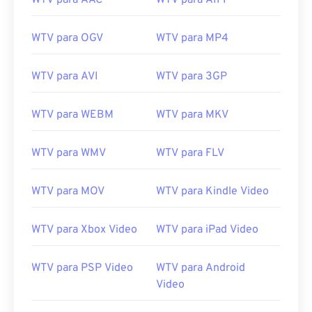
WTV para AAC
WTV para AIFF
WTV para OGV
WTV para MP4
WTV para AVI
WTV para 3GP
00
00
00
00
00
00
00
00
WTV para WEBM
WTV para MKV
00
00
00
00
00
00
00
00
WTV para WMV
WTV para FLV
01
01
01
01
01
01
01
01
02
02
02
02
02
02
02
02
WTV para MOV
WTV para Kindle Video
03
03
03
03
03
03
03
03
WTV para Xbox Video
WTV para iPad Video
04
04
04
04
04
04
04
04
05
05
05
05
05
05
05
05
WTV para PSP Video
WTV para Android
06
06
06
06
06
06
06
06
Video
07
07
07
07
07
07
07
07