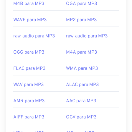
M4B para MP3
OGA para MP3
versions/windows/desktop/windows-media-
felizmente agora está desativado e não representa
center-sdk/bb188788(v=msdn.10)
mais uma ameaça.
WAVE para MP3
MP2 para MP3
Desenvolvido por:
ISO
/
IEC
,
Moving Pictures
Experts Group
raw-audio para MP3
raw-audio para MP3
Lançamento inicial:
1993
Links úteis:
OGG para MP3
M4A para MP3
https://en.wikipedia.org/wiki/MP3
FLAC para MP3
WMA para MP3
https://mpeg.chiariglione.org/standards/mpeg-
a/music-player-application-format.html
WAV para MP3
ALAC para MP3
AMR para MP3
AAC para MP3
AIFF para MP3
OGV para MP3