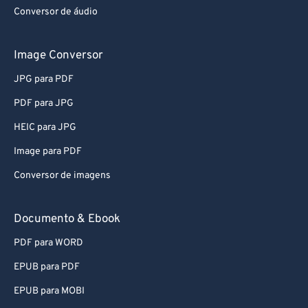
Conversor de áudio
61
61
62
62
Image Conversor
63
63
JPG para PDF
64
64
PDF para JPG
65
65
HEIC para JPG
66
66
Image para PDF
67
67
Conversor de imagens
68
68
69
69
Documento & Ebook
70
70
PDF para WORD
71
71
EPUB para PDF
72
72
EPUB para MOBI
73
73