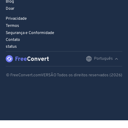
Blog
Doar
Privacidade
Termos
Segurança e Conformidade
Contato
status
Português
English
Deutsch
© FreeConvert.comVERSÃO Todos os direitos reservados (2026)
Español
Français
Português
Italiano