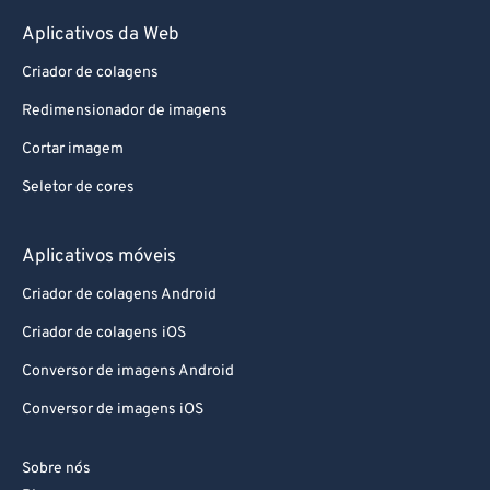
87
87
Aplicativos da Web
88
88
Criador de colagens
89
89
Redimensionador de imagens
90
90
Cortar imagem
91
91
Seletor de cores
92
92
93
93
Aplicativos móveis
94
94
Criador de colagens Android
95
95
Criador de colagens iOS
96
96
Conversor de imagens Android
97
97
Conversor de imagens iOS
98
98
99
99
Sobre nós