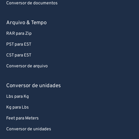
Conversor de documentos
74
74
75
75
Arquivo & Tempo
76
76
RAR para Zip
77
77
PST para EST
78
78
CST para EST
79
79
Conversor de arquivo
80
80
81
81
Conversor de unidades
82
82
Lbs para Kg
83
83
Kg para Lbs
84
84
Feet para Meters
85
85
Conversor de unidades
86
86