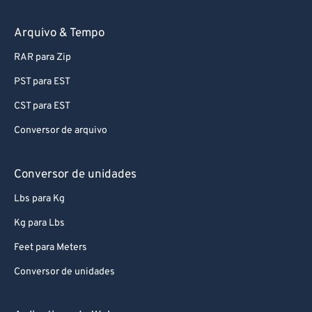
74
74
75
75
Arquivo & Tempo
76
76
RAR para Zip
77
77
PST para EST
78
78
CST para EST
79
79
Conversor de arquivo
80
80
81
81
Conversor de unidades
82
82
Lbs para Kg
83
83
Kg para Lbs
84
84
Feet para Meters
85
85
Conversor de unidades
86
86