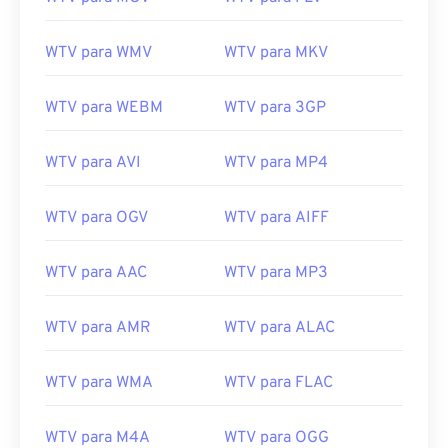
WTV para WMV
WTV para MKV
00
00
00
00
00
00
00
00
WTV para WEBM
WTV para 3GP
WTV para AVI
WTV para MP4
00
00
00
00
00
00
00
00
01
01
01
01
01
01
01
01
WTV para OGV
WTV para AIFF
02
02
02
02
02
02
02
02
WTV para AAC
WTV para MP3
03
03
03
03
03
03
03
03
04
04
04
04
04
04
04
04
WTV para AMR
WTV para ALAC
05
05
05
05
05
05
05
05
WTV para WMA
WTV para FLAC
06
06
06
06
06
06
06
06
07
07
07
07
07
07
07
07
WTV para M4A
WTV para OGG