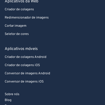
Aplicativos da Web
87
87
88
88
Criador de colagens
89
89
Redimensionador de imagens
90
90
Cortar imagem
91
91
Seletor de cores
92
92
Aplicativos móveis
93
93
94
94
Criador de colagens Android
95
95
Criador de colagens iOS
96
96
Conversor de imagens Android
97
97
Conversor de imagens iOS
98
98
Sobre nós
99
99
Blog