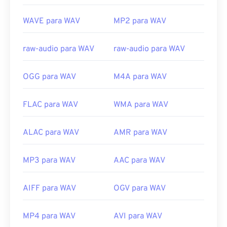
Lançamento inicial:
1991
versions/windows/desktop/windows-media-
WAVE para WAV
MP2 para WAV
center-sdk/bb188788(v=msdn.10)
Links úteis:
https://en.wikipedia.org/wiki/WAV
raw-audio para WAV
raw-audio para WAV
https://www.techopedia.com/definition/12636/wavefor
audio-wav
OGG para WAV
M4A para WAV
FLAC para WAV
WMA para WAV
ALAC para WAV
AMR para WAV
MP3 para WAV
AAC para WAV
AIFF para WAV
OGV para WAV
MP4 para WAV
AVI para WAV