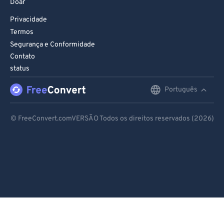
Doar
Privacidade
Termos
Segurança e Conformidade
Contato
status
Português
English
Deutsch
© FreeConvert.comVERSÃO Todos os direitos reservados (2026)
Español
Français
Português
Italiano
Dutch