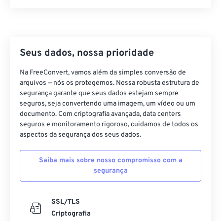
21
21
21
21
21
21
21
21
22
22
22
22
22
22
22
22
23
23
23
23
23
23
23
23
24
24
24
24
24
24
Seus dados, nossa prioridade
25
25
25
25
25
25
Na FreeConvert, vamos além da simples conversão de
arquivos — nós os protegemos. Nossa robusta estrutura de
26
26
26
26
26
26
segurança garante que seus dados estejam sempre
27
27
27
27
27
27
seguros, seja convertendo uma imagem, um vídeo ou um
documento. Com criptografia avançada, data centers
28
28
28
28
28
28
seguros e monitoramento rigoroso, cuidamos de todos os
29
29
29
29
29
29
aspectos da segurança dos seus dados.
30
30
30
30
30
30
Saiba mais sobre nosso compromisso com a
31
31
31
31
31
31
segurança
32
32
32
32
32
32
33
33
33
33
33
33
SSL/TLS
Criptografia
34
34
34
34
34
34