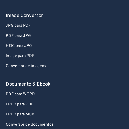
61
61
62
62
Image Conversor
63
63
JPG para PDF
64
64
PDF para JPG
65
65
HEIC para JPG
66
66
Image para PDF
67
67
Conversor de imagens
68
68
69
69
Documento & Ebook
70
70
PDF para WORD
71
71
EPUB para PDF
72
72
EPUB para MOBI
73
73
Conversor de documentos