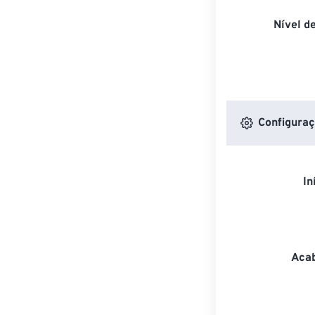
Nível d
Configuraç
In
Acab