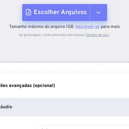
Escolher Arquivos
Tamanho máximo do arquivo 1GB.
Inscrever-se
para mais
Do dispositivo
Ao prosseguir, você concorda com nossos
Termos de Uso
.
Do Dropbox
Do Google Drive
ões avançadas (opcional)
Do OneDrive
áudio
Da URL