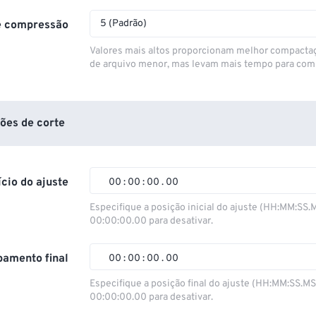
5 (Padrão)
e compressão
Valores mais altos proporcionam melhor compacta
de arquivo menor, mas levam mais tempo para com
ões de corte
ício do ajuste
00
:
00
:
00
.
00
Especifique a posição inicial do ajuste (HH:MM:SS.
00:00:00.00 para desativar.
00
00
00
00
01
01
01
01
amento final
00
:
00
:
00
.
00
02
02
02
02
Especifique a posição final do ajuste (HH:MM:SS.M
00:00:00.00 para desativar.
03
03
03
03
00
00
00
00