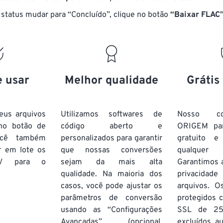
17
17
17
17
14
14
14
14
status mudar para “Concluído”, clique no botão
“Baixar FLAC
18
18
18
18
15
15
15
15
19
19
19
19
16
16
16
16
20
20
20
20
17
17
17
17
21
21
21
21
18
18
18
18
e usar
Melhor qualidade
Grátis
22
22
22
22
19
19
19
19
23
23
23
23
20
20
20
20
eus arquivos
Utilizamos softwares de
Nosso co
24
24
24
no botão de
código aberto e
ORIGEM pa
21
21
21
21
ocê também
personalizados para garantir
gratuito 
25
25
25
22
22
22
22
r em lote
os
que nossas conversões
qualquer
26
26
26
V
para o
sejam da mais alta
23
23
23
23
Garantimos 
qualidade. Na maioria dos
privacida
27
27
27
24
24
24
casos, você pode ajustar os
arquivos. O
28
28
28
25
25
25
parâmetros de conversão
protegidos c
usando as “Configurações
29
29
29
SSL de 25
26
26
26
Avançadas” (opcional,
excluídos a