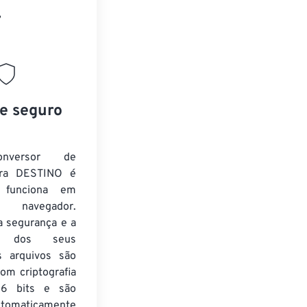
”
 e seguro
nversor de
ra DESTINO é
e funciona em
 navegador.
a segurança e a
de dos seus
s arquivos são
om criptografia
6 bits e são
utomaticamente