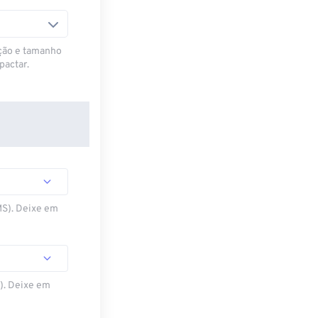
ção e tamanho
pactar.
MS). Deixe em
S). Deixe em