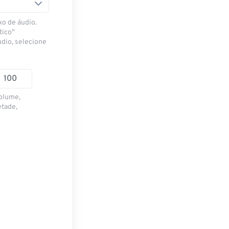
xo de áudio.
tico"
udio, selecione
volume,
etade,