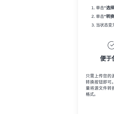
单击
“选
单击
“转
当状态变
便于
只需上传您的
转换按钮即可
量将
源文件
转
格式。