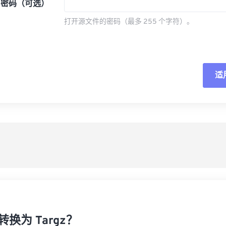
密码（可选）
打开源文件的密码（最多 255 个字符）。
适
重
从
另
转换为 Targz？