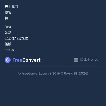
68
68
关于我们
69
69
博客
70
70
捐
71
71
隐私
72
72
条款
安全性与合规性
73
73
接触
74
74
status
75
75
简体中文
English
76
76
Deutsch
77
77
© FreeConvert.com
v2.30
保留所有权利 (2026)
Español
78
78
79
79
Français
80
80
Português
81
81