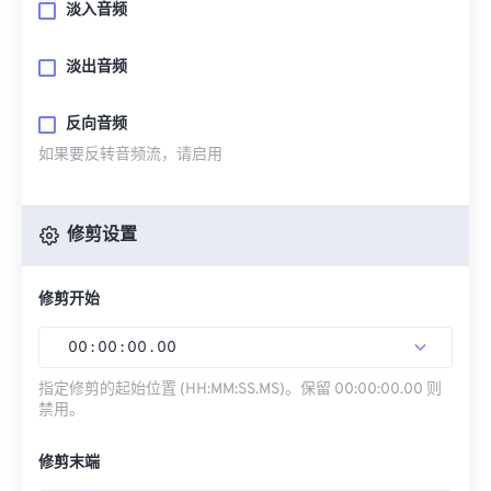
淡入音频
淡出音频
反向音频
如果要反转音频流，请启用
修剪设置
修剪开始
00
:
00
:
00
.
00
指定修剪的起始位置 (HH:MM:SS.MS)。保留 00:00:00.00 则
禁用。
修剪末端