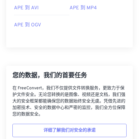
APE 到 AVI
APE 到 MP4
APE 到 OGV
您的数据，我们的首要任务
在 FreeConvert，我们不仅提供文件转换服务，更致力于保
00
00
00
00
00
00
00
00
护文件安全。无论您转换的是图像、视频还是文档，我们强
大的安全框架都能确保您的数据始终安全无虞。凭借先进的
加密技术、安全的数据中心和严密的监控，我们全方位保障
您的数据安全。
00
00
00
00
00
00
00
00
01
01
01
01
01
01
01
01
详细了解我们对安全的承诺
02
02
02
02
02
02
02
02