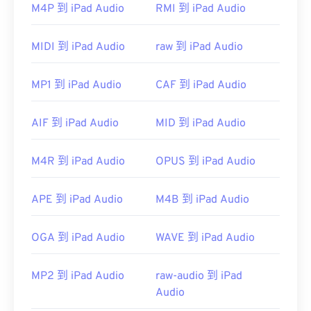
M4P 到 iPad Audio
RMI 到 iPad Audio
Media Player
也可以打开 AIFC 文件。
开发者：
Apple Inc.
MIDI 到 iPad Audio
raw 到 iPad Audio
首次发行：
1988年
有用的链接：
MP1 到 iPad Audio
CAF 到 iPad Audio
https://en.wikipedia.org/wiki/Audio_Interchange_File_F
AIF 到 iPad Audio
MID 到 iPad Audio
https://www.file-extension.info/format/aifc
M4R 到 iPad Audio
OPUS 到 iPad Audio
APE 到 iPad Audio
M4B 到 iPad Audio
OGA 到 iPad Audio
WAVE 到 iPad Audio
MP2 到 iPad Audio
raw-audio 到 iPad
Audio