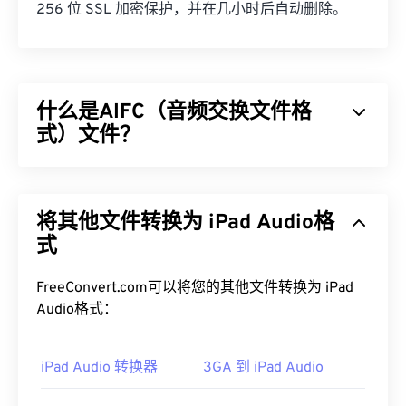
256 位 SSL 加密保护，并在几小时后自动删除。
什么是AIFC（音频交换文件格
式）文件？
音频交换文件格式 (AIFC) 是 AIFF 的压缩版本。
AIFC 的主要用途是存储 CD 音质的音频以及乐器信
将其他文件转换为 iPad Audio格
息。有时，AIFC 和 AIFF 的文件扩展名看起来可以
互换，即使以“C”结尾的扩展名才是正确的名称。
式
如何打开 AIFC 文件？
FreeConvert.com可以将您的其他文件转换为 iPad
Audio格式：
打开 AIFC 文件的最佳程序是
iTunes
。另一个不错的
选择是
VLC 媒体播放器
，它是一款可靠的程序，可
在大多数平台上运行，包括 Mac OS X 和移动设备。
iPad Audio 转换器
3GA 到 iPad Audio
具体来说，在 Windows 上，
QuickTime
和
Windows