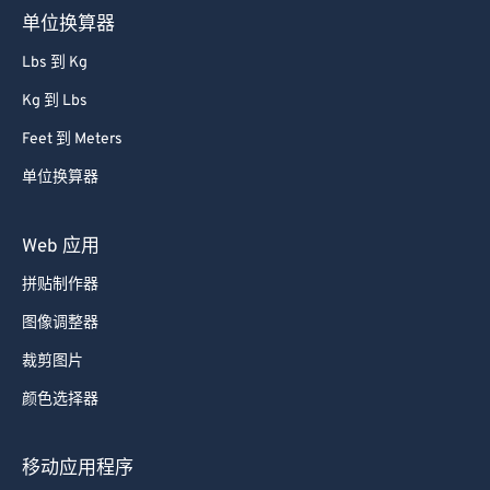
52
52
52
52
52
52
单位换算器
53
53
53
53
53
53
Lbs 到 Kg
54
54
54
54
54
54
Kg 到 Lbs
55
55
55
55
55
55
Feet 到 Meters
56
56
56
56
56
56
单位换算器
57
57
57
57
57
57
58
58
58
58
58
58
Web 应用
59
59
59
59
59
59
拼贴制作器
60
60
图像调整器
61
61
裁剪图片
62
62
颜色选择器
63
63
64
64
移动应用程序
65
65