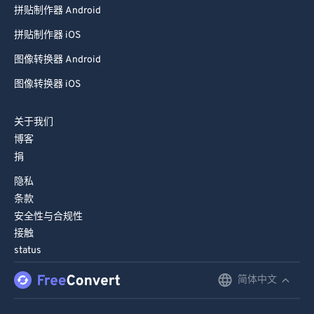
拼贴制作器 Android
66
66
拼贴制作器 iOS
67
67
图像转换器 Android
68
68
图像转换器 iOS
69
69
70
70
关于我们
71
71
博客
捐
72
72
隐私
73
73
条款
74
74
安全性与合规性
75
75
接触
status
76
76
简体中文
English
77
77
78
78
Deutsch