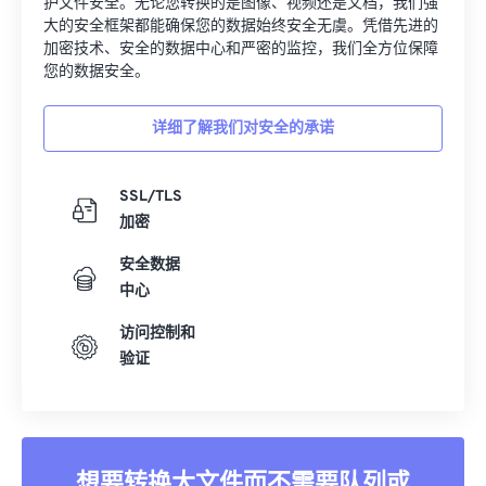
护文件安全。无论您转换的是图像、视频还是文档，我们强
00
00
00
00
00
00
00
00
大的安全框架都能确保您的数据始终安全无虞。凭借先进的
加密技术、安全的数据中心和严密的监控，我们全方位保障
01
01
01
01
01
01
01
01
您的数据安全。
02
02
02
02
02
02
02
02
详细了解我们对安全的承诺
03
03
03
03
03
03
03
03
04
04
04
04
04
04
04
04
SSL/TLS
05
05
05
05
05
05
05
05
加密
06
06
06
06
06
06
06
06
安全数据
07
07
07
07
07
07
07
07
中心
08
08
08
08
08
08
08
08
访问控制和
09
09
09
09
09
09
09
09
验证
10
10
10
10
10
10
10
10
11
11
11
11
11
11
11
11
12
12
12
12
12
12
12
12
想要转换大文件而不需要队列或