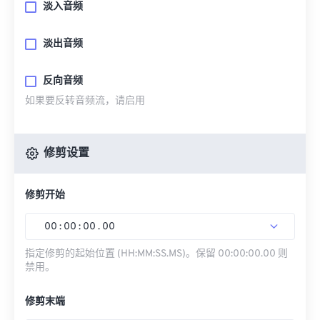
淡入音频
淡出音频
反向音频
如果要反转音频流，请启用
修剪设置
修剪开始
00
:
00
:
00
.
00
指定修剪的起始位置 (HH:MM:SS.MS)。保留 00:00:00.00 则
禁用。
修剪末端