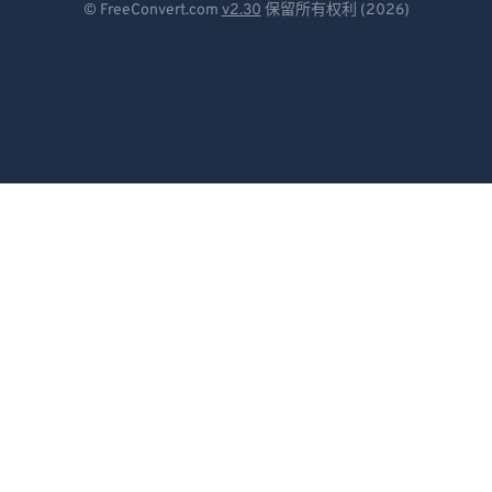
© FreeConvert.com
v2.30
保留所有权利 (2026)
79
79
Español
80
80
Français
81
81
Português
82
82
83
83
Italiano
84
84
Dutch
85
85
日本語
86
86
简体中文
87
87
繁體中文
88
88
89
89
한국어
90
90
Svenska
91
91
Türkçe