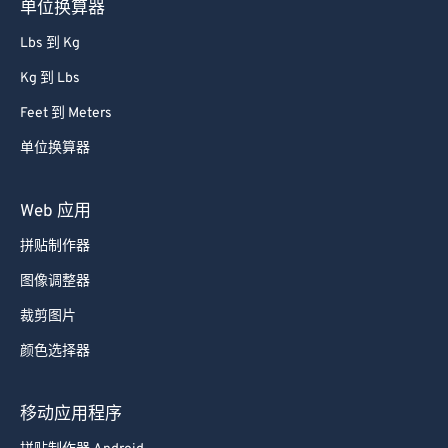
单位换算器
81
81
Lbs 到 Kg
82
82
Kg 到 Lbs
83
83
Feet 到 Meters
84
84
85
85
单位换算器
86
86
Web 应用
87
87
拼贴制作器
88
88
图像调整器
89
89
裁剪图片
90
90
颜色选择器
91
91
92
92
移动应用程序
93
93