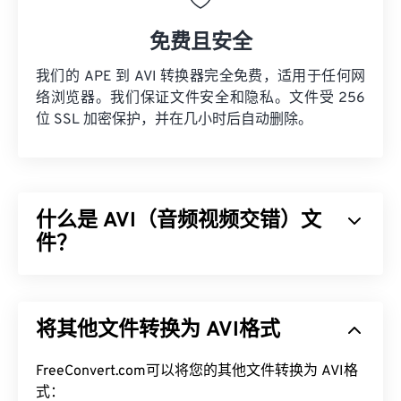
免费且安全
我们的 APE 到 AVI 转换器完全免费，适用于任何网
络浏览器。我们保证文件安全和隐私。文件受 256
位 SSL 加密保护，并在几小时后自动删除。
什么是 AVI（音频视频交错）文
件？
音频视频交错 (AVI) 是由 Microsoft 开发的多媒体容
器。AVI 是
资源交换文件格式 (RIFF)
的衍生版本。借
将其他文件转换为 AVI格式
助第三方程序，AVI 可以支持章节、字幕、副标题、
菜单、流媒体、附件和 3D 容器。
FreeConvert.com可以将您的其他文件转换为 AVI格
如何打开 AVI 文件？
式：