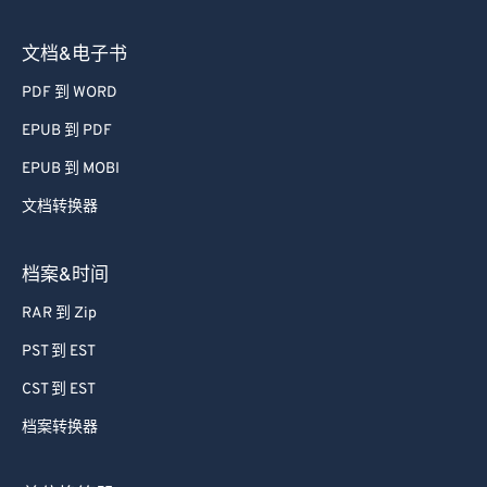
68
68
文档&电子书
69
69
PDF 到 WORD
70
70
71
71
EPUB 到 PDF
72
72
EPUB 到 MOBI
73
73
文档转换器
74
74
档案&时间
75
75
RAR 到 Zip
76
76
PST 到 EST
77
77
78
78
CST 到 EST
79
79
档案转换器
80
80