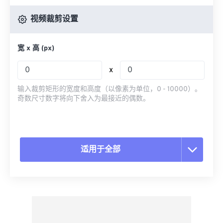
视频裁剪设置
宽 x 高 (px)
x
输入裁剪矩形的宽度和高度（以像素为单位，0 - 10000）。
奇数尺寸数字将向下舍入为最接近的偶数。
适用于全部
重置所有选项
从预设应用
另存为预设