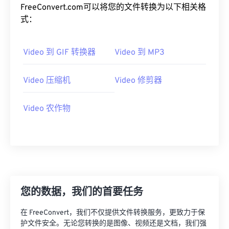
15
15
15
15
15
15
15
15
FreeConvert.com可以将您的文件转换为以下相关格
式：
16
16
16
16
16
16
16
16
17
17
17
17
17
17
17
17
Video 到 GIF 转换器
Video 到 MP3
18
18
18
18
18
18
18
18
19
19
19
19
19
19
19
19
Video 压缩机
Video 修剪器
20
20
20
20
20
20
20
20
Video 农作物
21
21
21
21
21
21
21
21
22
22
22
22
22
22
22
22
23
23
23
23
23
23
23
23
24
24
24
24
24
24
25
25
25
25
25
25
您的数据，我们的首要任务
26
26
26
26
26
26
27
27
27
27
27
27
在 FreeConvert，我们不仅提供文件转换服务，更致力于保
护文件安全。无论您转换的是图像、视频还是文档，我们强