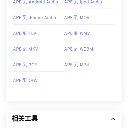
APE 到 Android Audio
APE 到 Ipod Audio
02
02
02
02
02
02
02
02
03
03
03
03
03
03
03
03
APE 到 iPhone Audio
APE 到 MOV
04
04
04
04
04
04
04
04
05
05
05
05
05
05
05
05
APE 到 FLV
APE 到 WMV
06
06
06
06
06
06
06
06
APE 到 MKV
APE 到 WEBM
07
07
07
07
07
07
07
07
08
08
08
08
08
08
08
08
APE 到 3GP
APE 到 MP4
09
09
09
09
09
09
09
09
APE 到 OGV
10
10
10
10
10
10
10
10
11
11
11
11
11
11
11
11
12
12
12
12
12
12
12
12
13
13
13
13
13
13
13
13
相关工具
14
14
14
14
14
14
14
14