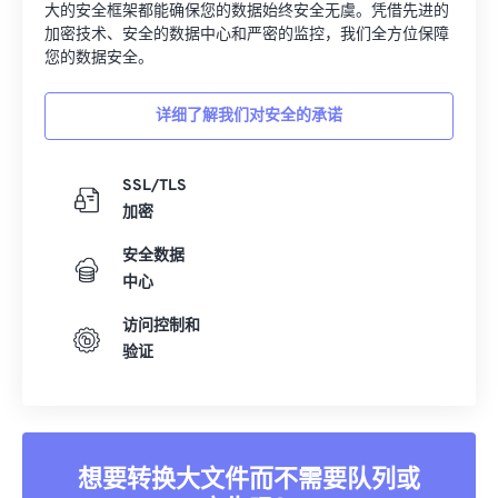
28
28
28
28
28
28
大的安全框架都能确保您的数据始终安全无虞。凭借先进的
加密技术、安全的数据中心和严密的监控，我们全方位保障
29
29
29
29
29
29
您的数据安全。
30
30
30
30
30
30
31
31
31
31
31
31
详细了解我们对安全的承诺
32
32
32
32
32
32
SSL/TLS
33
33
33
33
33
33
加密
34
34
34
34
34
34
安全数据
35
35
35
35
35
35
中心
36
36
36
36
36
36
访问控制和
37
37
37
37
37
37
验证
38
38
38
38
38
38
39
39
39
39
39
39
40
40
40
40
40
40
想要转换大文件而不需要队列或
41
41
41
41
41
41