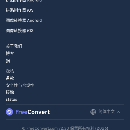
拼贴制作器 Android
94
94
拼贴制作器 iOS
95
95
图像转换器 Android
96
96
图像转换器 iOS
97
97
98
98
关于我们
99
99
博客
捐
隐私
条款
安全性与合规性
接触
status
简体中文
English
Deutsch
© FreeConvert.com
v2.30
保留所有权利 (2026)