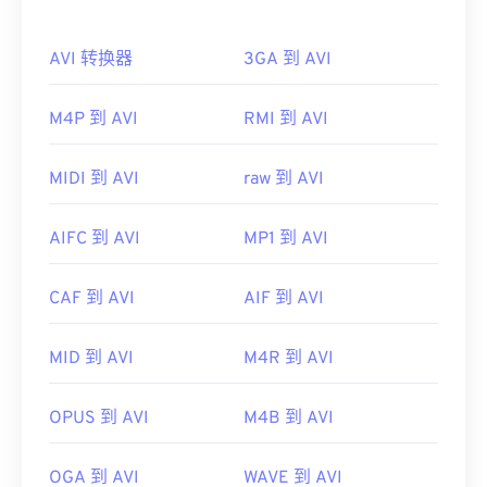
Microsoft 提供了可下载的免费
AVI 查看器
。查看
AVI 转换器
3GA 到 AVI
AVI 文件的另一种方法是使用与操作系统兼容的
Microsoft Windows Media Player
版本。
M4P 到 AVI
RMI 到 AVI
虽然
AVI
文件针对互联网进行了优化，但硬件播放器
也支持它们。如果 AVI 文件无法打开，请使用
VLC
媒体播放器
。
MIDI 到 AVI
raw 到 AVI
开发者：
微软
AIFC 到 AVI
MP1 到 AVI
首次发行：
1992年
有用的链接：
CAF 到 AVI
AIF 到 AVI
https://en.wikipedia.org/wiki/Audio_Video_Interleave
MID 到 AVI
M4R 到 AVI
https://tools.ietf.org/html/rfc2361
OPUS 到 AVI
M4B 到 AVI
OGA 到 AVI
WAVE 到 AVI