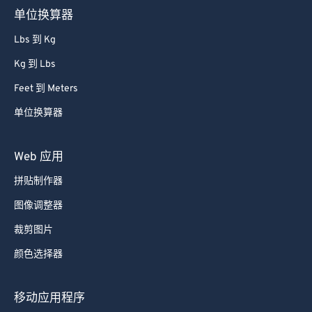
52
52
52
52
52
52
单位换算器
53
53
53
53
53
53
Lbs 到 Kg
54
54
54
54
54
54
Kg 到 Lbs
55
55
55
55
55
55
Feet 到 Meters
56
56
56
56
56
56
单位换算器
57
57
57
57
57
57
58
58
58
58
58
58
Web 应用
59
59
59
59
59
59
拼贴制作器
60
60
图像调整器
61
61
裁剪图片
62
62
颜色选择器
63
63
64
64
移动应用程序
65
65