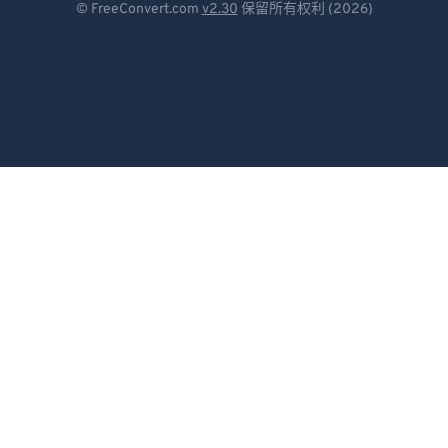
© FreeConvert.com
v2.30
保留所有权利 (2026)
79
79
Español
80
80
Français
81
81
Português
82
82
83
83
Italiano
84
84
Dutch
85
85
日本語
86
86
简体中文
87
87
繁體中文
88
88
89
89
한국어
90
90
Svenska
91
91
Türkçe