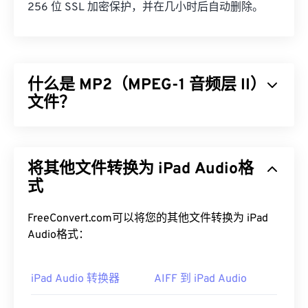
256 位 SSL 加密保护，并在几小时后自动删除。
什么是 MP2（MPEG-1 音频层 II）
文件？
MPEG-1 音频第二层 (MP2) 是一种免费、开源且未申
请专利的音频编码标准。MP2 的常见用途包括数字
将其他文件转换为 iPad Audio格
音频广播 (
DAB
)、数字视频广播 (
DVB
) 和数字多功
能光盘 (
式
DVD
)。这种文件类型在专业广播公司中比
在消费者中更常见。
FreeConvert.com可以将您的其他文件转换为 iPad
如何打开 MP2 文件？
Audio格式：
用于打开 MP2 的最佳媒体播放器是
VLC 媒体播放
器
iPad Audio 转换器
。该播放器适用于大多数平台，并且非常可靠。
AIFF 到 iPad Audio
在 Windows 上，不错的选择包括
Windows Media