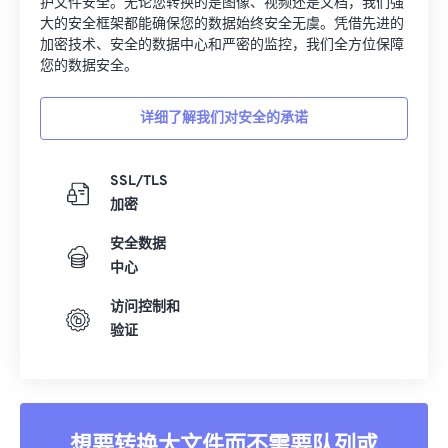
护文件安全。无论您转换的是图像、视频还是文档，我们强
00
00
00
00
00
00
00
00
大的安全框架都能确保您的数据始终安全无虞。凭借先进的
加密技术、安全的数据中心和严密的监控，我们全方位保障
01
01
01
01
01
01
01
01
您的数据安全。
02
02
02
02
02
02
02
02
详细了解我们对安全的承诺
03
03
03
03
03
03
03
03
04
04
04
04
04
04
04
04
SSL/TLS
05
05
05
05
05
05
05
05
加密
06
06
06
06
06
06
06
06
安全数据
07
07
07
07
07
07
07
07
中心
08
08
08
08
08
08
08
08
访问控制和
09
09
09
09
09
09
09
09
验证
10
10
10
10
10
10
10
10
11
11
11
11
11
11
11
11
12
12
12
12
12
12
12
12
想要转换大文件而不需要队列或