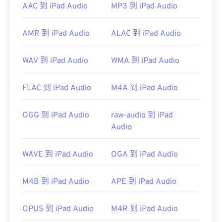
AAC 到 iPad Audio
MP3 到 iPad Audio
Player
、
KMPlayer
、
Adobe Premiere Pro
、
Adobe Media Encoder
、
Cyber​​link PowerDVD
、
jetAudio
、
Winamp
和
Helium Music Manager
。在
AMR 到 iPad Audio
ALAC 到 iPad Audio
Mac OS X 上，
iTunes
是打开此类文件的最佳选择。
制定者：
ISO
/
IEC
，
运动图像专家组
WAV 到 iPad Audio
WMA 到 iPad Audio
首次发行：
1993年
FLAC 到 iPad Audio
M4A 到 iPad Audio
有用的链接：
https://en.wikipedia.org/wiki/MPEG-
OGG 到 iPad Audio
raw-audio 到 iPad
1_Audio_Layer_II
Audio
https://mpeg.chiariglione.org/standards/mpeg-
1/audio
WAVE 到 iPad Audio
OGA 到 iPad Audio
M4B 到 iPad Audio
APE 到 iPad Audio
OPUS 到 iPad Audio
M4R 到 iPad Audio