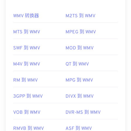
如何打开 WMV 文件？
WMV 转换器
M2TS 到 WMV
大多数媒体播放器都可以打开和读取 WMV（和
ASF）文件。打开 WMV 文件的最佳播放器是
Microsoft Windows Media Player。WMV
和 ASF 是
MTS 到 WMV
MPEG 到 WMV
微软开发的，如今许多在线视频都是 WMV 文件。
VLC
Media Player
是另一个可靠的选择，它可以跨多
SWF 到 WMV
MOD 到 WMV
个平台播放多媒体文件。
WMV 也很容易转换为其他视频文件类型。但是，请
M4V 到 WMV
QT 到 WMV
注意，转换过程可能会导致画质下降。如果需要转
换，
HandBrake
是一款免费的开源 WMV 文件转换工
RM 到 WMV
MPG 到 WMV
具。
开发者：
微软
3GPP 到 WMV
DIVX 到 WMV
首次发行：
1999年
有用的链接：
VOB 到 WMV
DVR-MS 到 WMV
https://en.wikipedia.org/wiki/Windows_Media_Video
RMVB 到 WMV
ASF 到 WMV