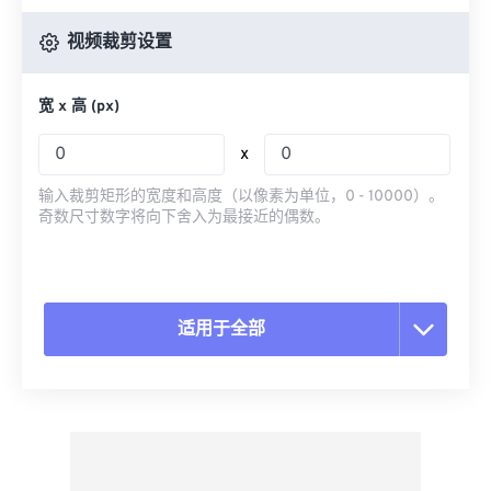
视频裁剪设置
宽 x 高 (px)
x
输入裁剪矩形的宽度和高度（以像素为单位，0 - 10000）。
奇数尺寸数字将向下舍入为最接近的偶数。
适用于全部
重置所有选项
从预设应用
另存为预设