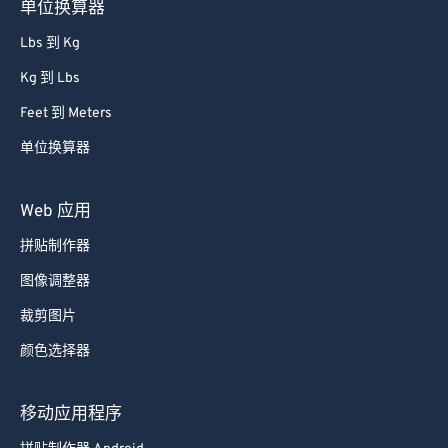
单位换算器
81
81
Lbs 到 Kg
82
82
Kg 到 Lbs
83
83
Feet 到 Meters
84
84
85
85
单位换算器
86
86
Web 应用
87
87
拼贴制作器
88
88
图像调整器
89
89
裁剪图片
90
90
颜色选择器
91
91
92
92
移动应用程序
93
93