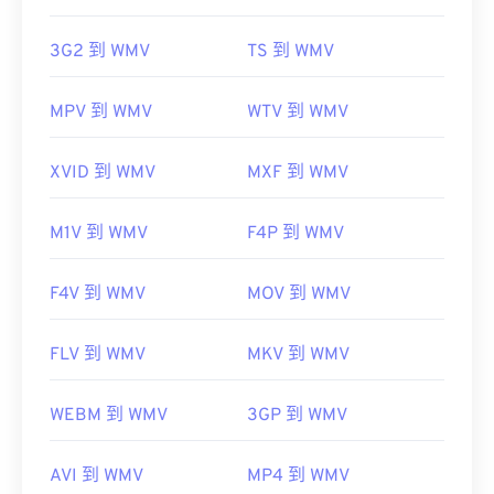
https://en.wikipedia.org/wiki/Advanced_Systems_Form
3G2 到 WMV
TS 到 WMV
MPV 到 WMV
WTV 到 WMV
XVID 到 WMV
MXF 到 WMV
M1V 到 WMV
F4P 到 WMV
F4V 到 WMV
MOV 到 WMV
FLV 到 WMV
MKV 到 WMV
WEBM 到 WMV
3GP 到 WMV
AVI 到 WMV
MP4 到 WMV