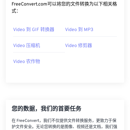
15
15
15
15
15
15
15
15
FreeConvert.com可以将您的文件转换为以下相关格
式：
16
16
16
16
16
16
16
16
17
17
17
17
17
17
17
17
Video 到 GIF 转换器
Video 到 MP3
18
18
18
18
18
18
18
18
19
19
19
19
19
19
19
19
Video 压缩机
Video 修剪器
20
20
20
20
20
20
20
20
Video 农作物
21
21
21
21
21
21
21
21
22
22
22
22
22
22
22
22
23
23
23
23
23
23
23
23
24
24
24
24
24
24
25
25
25
25
25
25
您的数据，我们的首要任务
26
26
26
26
26
26
27
27
27
27
27
27
在 FreeConvert，我们不仅提供文件转换服务，更致力于保
护文件安全。无论您转换的是图像、视频还是文档，我们强