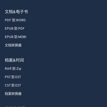
68
68
文档&电子书
69
69
PDF 到 WORD
70
70
71
71
EPUB 到 PDF
72
72
EPUB 到 MOBI
73
73
文档转换器
74
74
档案&时间
75
75
RAR 到 Zip
76
76
PST 到 EST
77
77
78
78
CST 到 EST
79
79
档案转换器
80
80