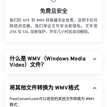
免费且安全
我们的 APE 到 WMV 转换器完全免费，适用于任何
网络浏览器。我们保证文件安全和隐私。文件受
256 位 SSL 加密保护，并在几小时后自动删除。
什么是 WMV（Windows Media
Video）文件？
Windows Media Video (WMV) 是一种常见且广泛支
持的视频格式。它使用
编解码器
压缩文件大小，从而
将其他文件转换为 WMV格式
生成易于管理的文件，同时保持视频质量。一种称为
高级系统格式 (ASF) 的数字容器格式通常封装 WMV
文件。
FreeConvert.com可以将您的其他文件转换为 WMV
格式：