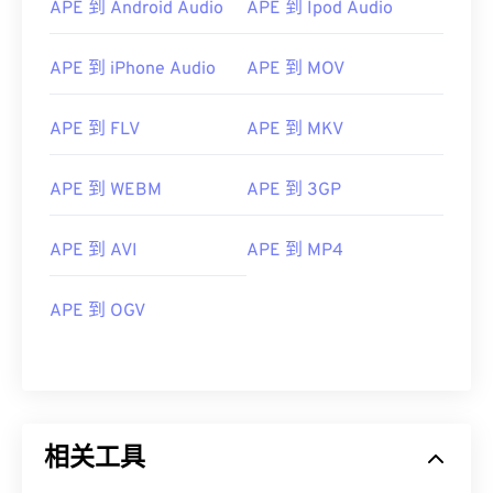
APE 到 Android Audio
APE 到 Ipod Audio
02
02
02
02
02
02
02
02
03
03
03
03
03
03
03
03
APE 到 iPhone Audio
APE 到 MOV
04
04
04
04
04
04
04
04
05
05
05
05
05
05
05
05
APE 到 FLV
APE 到 MKV
06
06
06
06
06
06
06
06
APE 到 WEBM
APE 到 3GP
07
07
07
07
07
07
07
07
08
08
08
08
08
08
08
08
APE 到 AVI
APE 到 MP4
09
09
09
09
09
09
09
09
APE 到 OGV
10
10
10
10
10
10
10
10
11
11
11
11
11
11
11
11
12
12
12
12
12
12
12
12
13
13
13
13
13
13
13
13
相关工具
14
14
14
14
14
14
14
14