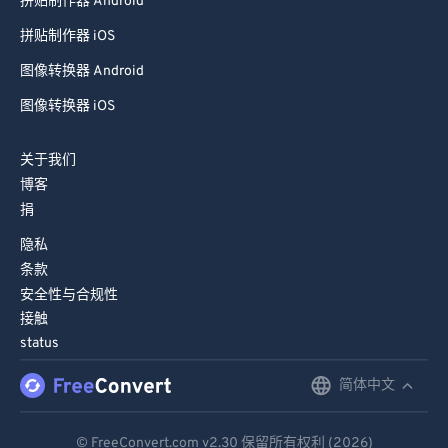
拼贴制作器 Android
94
94
拼贴制作器 iOS
95
95
图像转换器 Android
96
96
图像转换器 iOS
97
97
98
98
关于我们
99
99
博客
捐
隐私
条款
安全性与合规性
接触
status
简体中文
English
Deutsch
© FreeConvert.com
v2.30
保留所有权利 (2026)