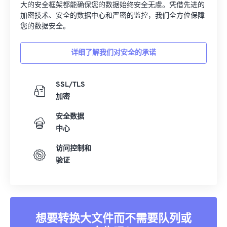
28
28
28
28
28
28
大的安全框架都能确保您的数据始终安全无虞。凭借先进的
加密技术、安全的数据中心和严密的监控，我们全方位保障
29
29
29
29
29
29
您的数据安全。
30
30
30
30
30
30
31
31
31
31
31
31
详细了解我们对安全的承诺
32
32
32
32
32
32
SSL/TLS
33
33
33
33
33
33
加密
34
34
34
34
34
34
安全数据
35
35
35
35
35
35
中心
36
36
36
36
36
36
访问控制和
37
37
37
37
37
37
验证
38
38
38
38
38
38
39
39
39
39
39
39
40
40
40
40
40
40
想要转换大文件而不需要队列或
41
41
41
41
41
41