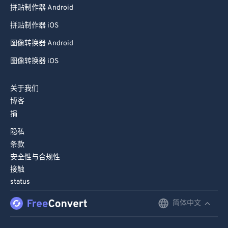
拼贴制作器 Android
66
66
拼贴制作器 iOS
67
67
图像转换器 Android
68
68
图像转换器 iOS
69
69
70
70
关于我们
71
71
博客
捐
72
72
隐私
73
73
条款
74
74
安全性与合规性
75
75
接触
status
76
76
简体中文
English
77
77
78
78
Deutsch