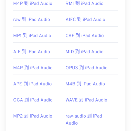
操作系统运行。
M4P 到 iPad Audio
RMI 到 iPad Audio
其他可以打开 MIDI 的程序包括
Winamp
、
Windows
Media Player
、
vanBasco 的卡拉 OK 播放器
、
卡拉
raw 到 iPad Audio
AIFC 到 iPad Audio
OK 播放器
、
Musicnotes 播放器
和
Sibelius
。
开发者：
MIDI 制造商协会
MP1 到 iPad Audio
CAF 到 iPad Audio
首次发行：
1983年
AIF 到 iPad Audio
MID 到 iPad Audio
有用的链接：
https://en.wikipedia.org/wiki/MIDI
M4R 到 iPad Audio
OPUS 到 iPad Audio
https://www.midi.org/specifications
APE 到 iPad Audio
M4B 到 iPad Audio
OGA 到 iPad Audio
WAVE 到 iPad Audio
MP2 到 iPad Audio
raw-audio 到 iPad
Audio