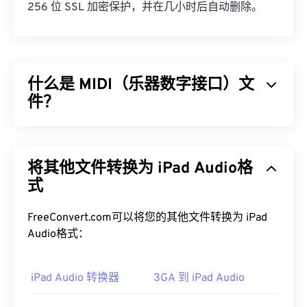
256 位 SSL 加密保护，并在几小时后自动删除。
什么是 MIDI（乐器数字接口）文
件？
乐器数字接口 (MIDI) 是一种管理数字乐器与计算机
之间交互的协议。本质上，MIDI 是
数字音乐
世界的
将其他文件转换为 iPad Audio格
标准化语言。MIDI 与其他音频文件类型不同，其目
的是在应用程序、软件和硬件之间共享音乐信息（例
式
如音符、时值、音高和音量）。
FreeConvert.com可以将您的其他文件转换为 iPad
如何打开 MIDI 文件？
Audio格式：
打开 MIDI 文件的最佳程序是
Awave Studio
和
Audacity。Awave
iPad Audio 转换器
可以读取 260 种不同的音频格
3GA 到 iPad Audio
式。Audacity 是
一款免费的
开源
软件，可跨平台和