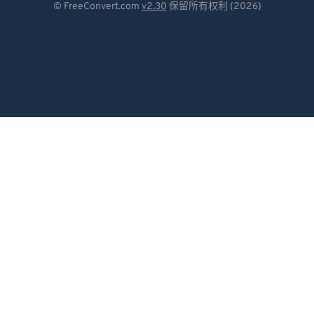
© FreeConvert.com
v2.30
保留所有权利 (2026)
79
79
Español
80
80
Français
81
81
Português
82
82
83
83
Italiano
84
84
Dutch
85
85
日本語
86
86
简体中文
87
87
繁體中文
88
88
89
89
한국어
90
90
Svenska
91
91
Türkçe