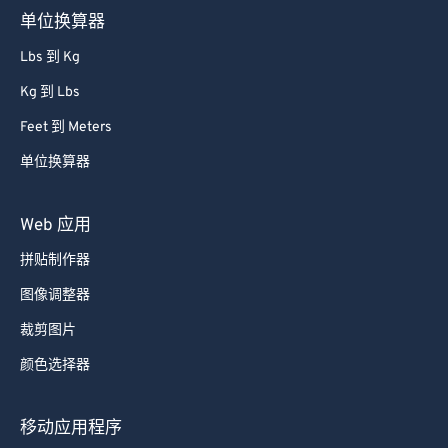
52
52
52
52
52
52
单位换算器
53
53
53
53
53
53
Lbs 到 Kg
54
54
54
54
54
54
Kg 到 Lbs
55
55
55
55
55
55
Feet 到 Meters
56
56
56
56
56
56
单位换算器
57
57
57
57
57
57
58
58
58
58
58
58
Web 应用
59
59
59
59
59
59
拼贴制作器
60
60
图像调整器
61
61
裁剪图片
62
62
颜色选择器
63
63
64
64
移动应用程序
65
65