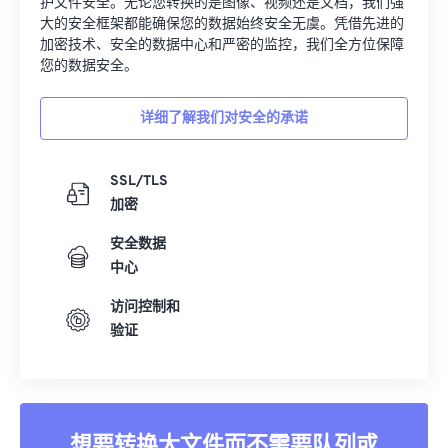
护文件安全。无论您转换的是图像、视频还是文档，我们强
00
00
00
00
00
00
00
00
大的安全框架都能确保您的数据始终安全无虞。凭借先进的
加密技术、安全的数据中心和严密的监控，我们全方位保障
01
01
01
01
01
01
01
01
您的数据安全。
02
02
02
02
02
02
02
02
详细了解我们对安全的承诺
03
03
03
03
03
03
03
03
04
04
04
04
04
04
04
04
SSL/TLS
05
05
05
05
05
05
05
05
加密
06
06
06
06
06
06
06
06
安全数据
07
07
07
07
07
07
07
07
中心
08
08
08
08
08
08
08
08
访问控制和
09
09
09
09
09
09
09
09
验证
10
10
10
10
10
10
10
10
11
11
11
11
11
11
11
11
12
12
12
12
12
12
12
12
想要转换大文件而不需要队列或