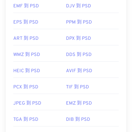
的免费替代品。
EMF 到 PSD
DJV 到 PSD
开发者：
佳能公司
首次发行：
2004 年
EPS 到 PSD
PPM 到 PSD
由于 PSD 文件较大，不易于传输、存储或共享。为
了解决这个问题，PSD 通常会被转换为可以压缩数
据的文件格式。最常见的是转换
为 JPEG 格式
（提供
ART 到 PSD
DPX 到 PSD
有损压缩
）或
PNG
格式（提供
无损压缩）
。
WMZ 到 PSD
DDS 到 PSD
开发者：
Adobe Inc.
HEIC 到 PSD
AVIF 到 PSD
首次发布：
1990年2月19日
有用的链接：
PCX 到 PSD
TIF 到 PSD
https://www.lifewire.com/psd-file-2622194
JPEG 到 PSD
EMZ 到 PSD
TGA 到 PSD
DIB 到 PSD