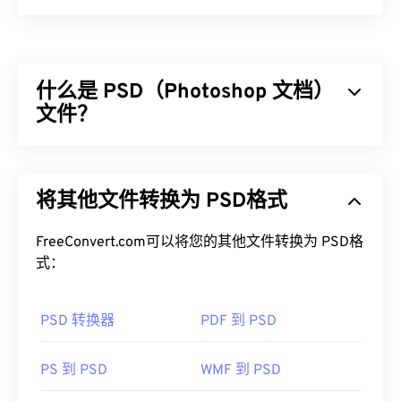
Canon Raw 版本 2 (CR2) 是一种
数字负片
文件格
式，它保留了佳能数码相机记录的图像的所有信息。
此类文件未经压缩，且体积相对较大。CR2 文件类
什么是 PSD（Photoshop 文档）
型的主要优势在于，它与其他
RAW 文件
一样，在后
期处理中具有较高的可编辑性。
文件？
如何打开 CR2 文件？
Photoshop 文档 (PSD) 是
Adob​​e Photoshop 的默认
文件类型，Adobe Photoshop
是一款功能强大且复
CR2 文件可以在
佳能的 Digital Photo Professional
将其他文件转换为 PSD格式
杂的图形设计程序。PSD 可以将图像及其对应的图
软件中轻松打开。其他值得考虑的程序包括
Adob​​e
层、
矢量路径
、对象、滤镜等复杂数组存储在一个文
Lightroom
和 Adob​​e
Lightroom for Mac
。免费的替
件中！PSD 允许用户对图像或图形设计的各个组件
FreeConvert.com可以将您的其他文件转换为 PSD格
代方案是 Unidentified Flying Raw (
UFRaw
) 和
进行精细编辑，同时以可访问的格式保留文件信息。
式：
Microsoft
Raw Image Extension
。
PSD 的一个缺点是文件较大且不便于处理。
PSD 转换器
PDF 到 PSD
如何打开 PSD 文件？
由于 CR2 文件较大或缺乏高级编辑软件，很多用户
可能更愿意将
CR2 转换为 JPG
。
Adobe Photoshop 是打开 PSD 文件最常用的程序。
PS 到 PSD
WMF 到 PSD
GNU 图像处理程序（也称为
GIMP
）是 Adob​​e 产品