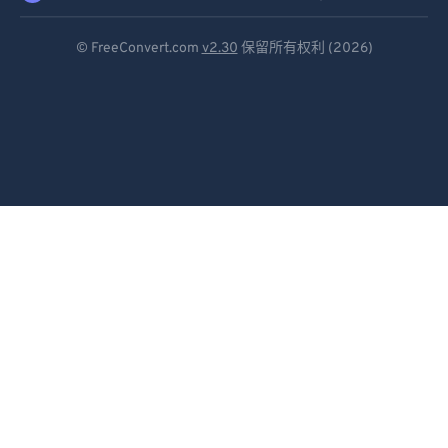
Deutsch
© FreeConvert.com
v2.30
保留所有权利 (2026)
Español
Français
Português
Italiano
Dutch
日本語
简体中文
繁體中文
한국어
Svenska