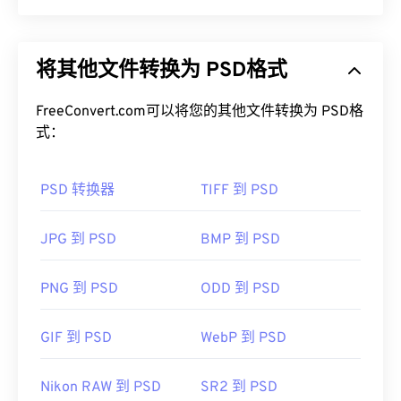
Photoshop 文档 (PSD) 是
Adob​​e Photoshop 的默认
文件类型，Adobe Photoshop
是一款功能强大且复
将其他文件转换为 PSD格式
杂的图形设计程序。PSD 可以将图像及其对应的图
层、
矢量路径
、对象、滤镜等复杂数组存储在一个文
件中！PSD 允许用户对图像或图形设计的各个组件
FreeConvert.com可以将您的其他文件转换为 PSD格
进行精细编辑，同时以可访问的格式保留文件信息。
式：
PSD 的一个缺点是文件较大且不便于处理。
PSD 转换器
TIFF 到 PSD
如何打开 PSD 文件？
Adobe Photoshop 是打开 PSD 文件最常用的程序。
JPG 到 PSD
BMP 到 PSD
GNU 图像处理程序（也称为
GIMP
）是 Adob​​e 产品
的免费替代品。
PNG 到 PSD
ODD 到 PSD
GIF 到 PSD
WebP 到 PSD
由于 PSD 文件较大，不易于传输、存储或共享。为
了解决这个问题，PSD 通常会被转换为可以压缩数
据的文件格式。最常见的是转换
为 JPEG 格式
（提供
Nikon RAW 到 PSD
SR2 到 PSD