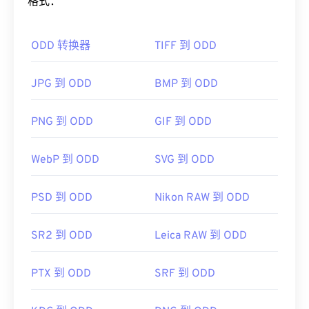
格式：
ODD 转换器
TIFF 到 ODD
JPG 到 ODD
BMP 到 ODD
PNG 到 ODD
GIF 到 ODD
WebP 到 ODD
SVG 到 ODD
PSD 到 ODD
Nikon RAW 到 ODD
SR2 到 ODD
Leica RAW 到 ODD
PTX 到 ODD
SRF 到 ODD