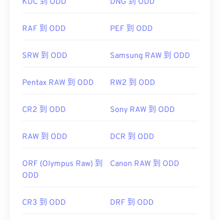
KDC 到 ODD
DNG 到 ODD
RAF 到 ODD
PEF 到 ODD
SRW 到 ODD
Samsung RAW 到 ODD
Pentax RAW 到 ODD
RW2 到 ODD
CR2 到 ODD
Sony RAW 到 ODD
RAW 到 ODD
DCR 到 ODD
ORF (Olympus Raw) 到
Canon RAW 到 ODD
ODD
CR3 到 ODD
DRF 到 ODD