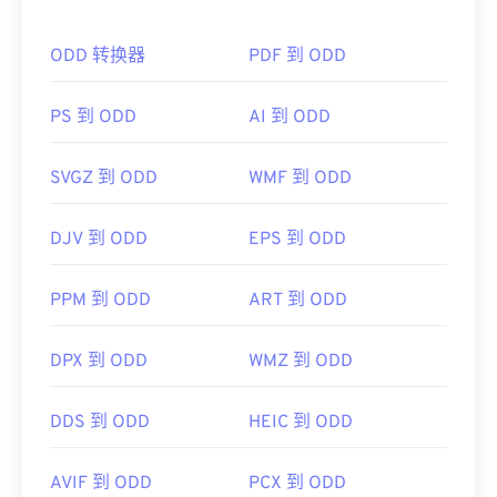
如何打开 EMF 文件？
ODD 转换器
PDF 到 ODD
默认的 EMF 打开程序是
XnView MP
，它可以跨平台
运行。在 Microsoft Windows (Windows) 上，
CorelDraw Graphics Suite
是一个常用的 WMF 打开
PS 到 ODD
AI 到 ODD
程序。在 macOS 上，可以尝试
WMF Converter Pro
。Adobe
Illustrator
是另一个优秀的 EMF 打开程
SVGZ 到 ODD
WMF 到 ODD
序，它在 Windows 和 macOS 上均可使用。
可以尝试的其他查看器包括 Windows 上的
DJV 到 ODD
EPS 到 ODD
PhotoFiltre Studio
、
Ability Photopaint
和
Ultimate
Paint
。
PPM 到 ODD
ART 到 ODD
开发者：
微软
首次发行：
1992年
DPX 到 ODD
WMZ 到 ODD
DDS 到 ODD
HEIC 到 ODD
AVIF 到 ODD
PCX 到 ODD