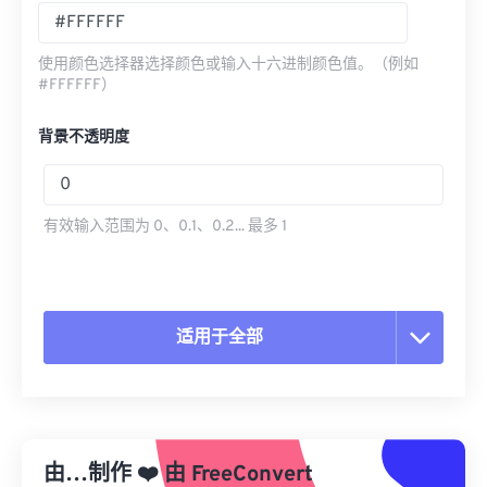
使用颜色选择器选择颜色或输入十六进制颜色值。（例如
#FFFFFF）
背景不透明度
有效输入范围为 0、0.1、0.2... 最多 1
适用于全部
重置所有选项
从预设应用
由…制作
❤️
由
FreeConvert