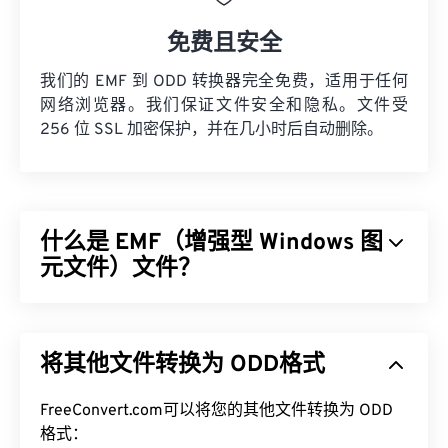
免费且安全
我们的 EMF 到 ODD 转换器完全免费，适用于任何
网络浏览器。我们保证文件安全和隐私。文件受
256 位 SSL 加密保护，并在几小时后自动删除。
什么是 EMF（增强型 Windows 图
元文件）文件？
增强型 Windows 图元文件 (EMF) 是一种基于位图的
文件格式，它是
Windows 图元文件格式 (WMF)
的衍
将其他文件转换为 ODD格式
生版本。EMF 扩展了调色板，支持每像素 32 位，并
且具有设备独立性，是 WMF 16 位文件格式的改进
版。
FreeConvert.com可以将您的其他文件转换为 ODD
格式：