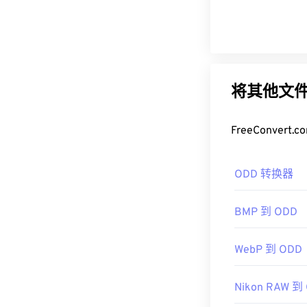
将其他文件
FreeConve
ODD 转换器
BMP 到 ODD
WebP 到 ODD
Nikon RAW 到