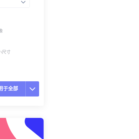
像
小尺寸
用于全部
置所有选项
预设应用
存为预设