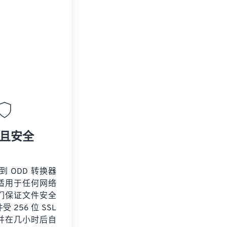
且安全
 到 ODD 转换器
适用于任何网络
们保证文件安全
 256 位 SSL
并在几小时后自