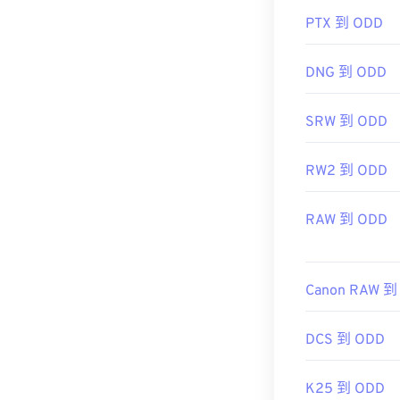
PTX 到 ODD
DNG 到 ODD
SRW 到 ODD
RW2 到 ODD
RAW 到 ODD
Canon RAW 到
DCS 到 ODD
K25 到 ODD