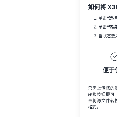
如何将 X3
单击
“选
单击
“转
当状态变
便于
只需上传您的
转换按钮即可
量将
源文件
转
格式。