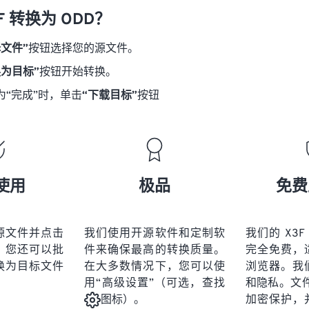
F 转换为 ODD？
择文件”
按钮选择您的源文件。
换为目标”
按钮开始转换。
为“完成”时，单击
“下载目标”
按钮
使用
极品
免费
源文件并点击
我们使用开源软件和定制软
我们的 X3F
。您还可以批
件来确保最高的转换质量。
完全免费，
换为目标文件
在大多数情况下，您可以使
浏览器。我
用“高级设置”（可选，查找
和隐私。文件受
加密保护，
图标）。