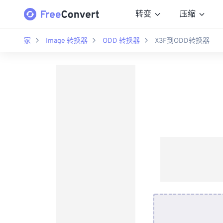
转变
压缩
家
Image 转换器
ODD 转换器
X3F到ODD转换器