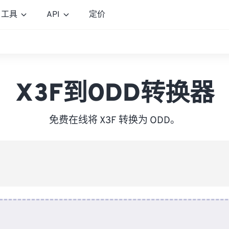
工具
API
定价
X3F到ODD转换器
免费在线将 X3F 转换为 ODD。