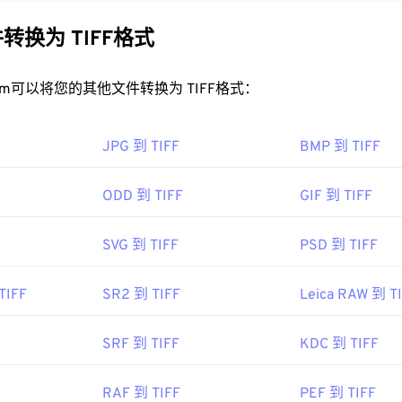
。TIFF 的位图和光栅结构使其能够灵活地用作 JPEG、无损压
页面的
容器
。
转换为 TIFF格式
IFF 文件？
rt.com可以将您的其他文件转换为 TIFF格式：
件最常用的程序是 Windows 版
Photo Viewer
和 macOS 版
Apple Pr
nView MP 的
免费独立程序。如果您在打开 TIFF 文件时遇到问
JPG 到 TIFF
BMP 到 TIFF
G
转换器。
ODD 到 TIFF
GIF 到 TIFF
如
ColorStrokes
、GNU 图像处理程序 (
GIMP
)、Adobe
Photosho
理 TIFF 文件。
SVG 到 TIFF
PSD 到 TIFF
TIFF
SR2 到 TIFF
Leica RAW 到 T
 Corporation
，现为 Adob​​e Inc.
86年
SRF 到 TIFF
KDC 到 TIFF
be.com/creativecloud/file-types/image/raster/tiff-file.html
RAF 到 TIFF
PEF 到 TIFF