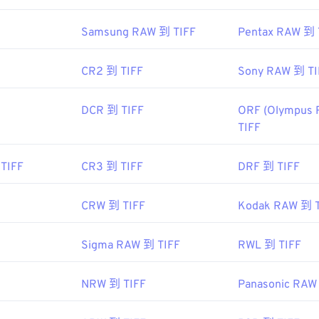
e-extensions.org/tiff-file-extension
Samsung RAW 到 TIFF
Pentax RAW 到 
CR2 到 TIFF
Sony RAW 到 TI
DCR 到 TIFF
ORF (Olympus 
TIFF
TIFF
CR3 到 TIFF
DRF 到 TIFF
CRW 到 TIFF
Kodak RAW 到 T
Sigma RAW 到 TIFF
RWL 到 TIFF
NRW 到 TIFF
Panasonic RAW