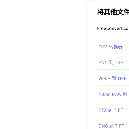
广告和桌面出版
图层的图像或
将其他文件
如何打开 T
FreeConve
打开 TIFF 文
使用一款名为
X
TIFF 转换器
们的
TIFF 转 JP
PNG 到 TIFF
其他程序（例
也可用于打开和处
WebP 到 TIFF
Nikon RAW 到 
开发者：
Aldus
首次发行：
19
PTX 到 TIFF
有用的链接：
https://www.ado
DNG 到 TIFF