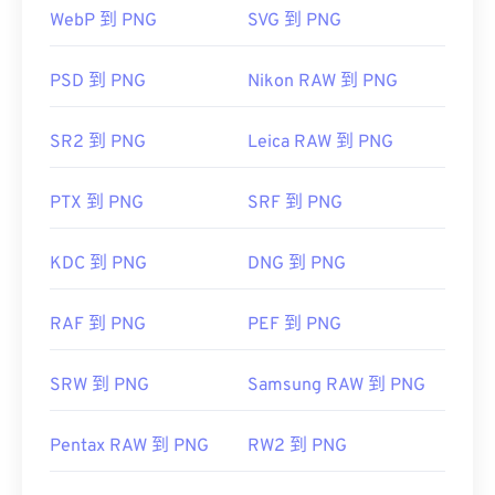
器。
个程序名为 DjVu Converter。
WebP 到 PNG
SVG 到 PNG
GIMP
或
Adob​​e Photoshop
等其他程序也可用于打开
PSD 到 PNG
Nikon RAW 到 PNG
开发者：
AT&T 实验室
和编辑 PNG 文件。PNG 文件比其他类型的文件稍
大，因此将其添加到网页时请务必小心。PNG 文件
首次发行：
1996年
SR2 到 PNG
Leica RAW 到 PNG
的一个有趣功能是能够在图像中创建透明度，尤其是
有用的链接：
透明背景。
PTX 到 PNG
SRF 到 PNG
https://www.lifewire.com/djvu-file-2620674
https://filext.com/file-extension/DJVU
开发者：
巴布亚新几内亚发展集团
KDC 到 PNG
DNG 到 PNG
首次发布：
1996年10月1日
RAF 到 PNG
PEF 到 PNG
有用的链接：
LifeWire 关于 PNG 的文章
SRW 到 PNG
Samsung RAW 到 PNG
关于 PNG 的 Wiki 文章
相关PNG工具：
Pentax RAW 到 PNG
RW2 到 PNG
使用我们的
颜色选择器
从图像中选择颜色