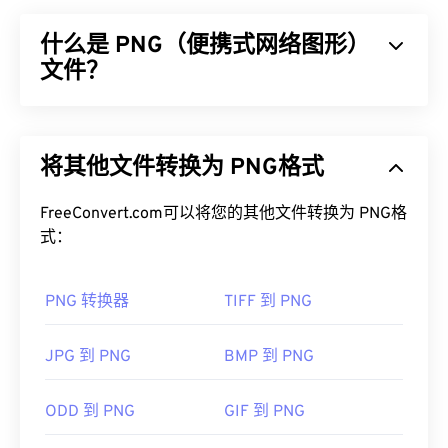
似，但DjVu的压缩率远高于这两种文件类型。DJVU
什么是 PNG（便携式网络图形）
文件最常见的用途是存储扫描文档，这使得它更像是
一种文档文件类型，而非图像文件。DjVu的优势在
文件？
于能够在不牺牲质量的情况下压缩文件。然而，其缺
点是需要使用特殊软件才能打开。
可移植网络图形 (PNG) 是一种
基于光栅的
文件类
型，可压缩图像以提高便携性。PNG 图像可以采用
如何打开 DJVU 文件？
将其他文件转换为 PNG格式
RGB
或
RGBA
颜色，并支持透明度，非常适合用于图
标或图形设计。PNG 还支持透明度更高的动画（例
打开DjVu文件需要一个特殊的软件程序。您必须将
如，尝试我们的
FreeConvert.com可以将您的其他文件转换为 PNG格
GIF 转 APNG
）。使用 PNG 的优势
此软件下载到您的电脑上，但幸运的是，它是免费
包括：此外，PNG 是一种采用
式：
无损压缩
的
开放格
的。下载
DjVu浏览器插件
，它将使您能够使用任何
式
。
现代网络浏览器打开文件。通常，DjVu文件会被转
换为PDF格式，大多数用户对此更为熟悉。
PNG 转换器
TIFF 到 PNG
如何打开 PNG 文件？
通常，PNG 文件会在操作系统的默认图像查看器中
JPG 到 PNG
BMP 到 PNG
要查看可打开 DjVu 文件的程序列表，请访问
打开。PNG 文件在所有网页浏览器中也易于查看。
DjVu.org
。此外，还有多个程序可用于转换 DjVu 文
如果您在打开 PNG 文件时遇到问题，请使用我们的
ODD 到 PNG
GIF 到 PNG
件。跨平台转换器包括
DjVu 转 PDF
。此外，还有一
PNG 转 JPG
、
PNG 转 WebP
或
PNG 转 BMP
转换
个页面专用转换器，允许您设置质量和压缩级别。这