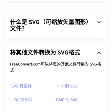
DjVu（发音为déjà vu）是一种对高分辨率图像提供
高压缩率的文件类型。虽然与
TIFF
和
PDF
文件类型类
似，但DjVu的压缩率远高于这两种文件类型。DJVU
什么是 SVG（可缩放矢量图形）
文件最常见的用途是存储扫描文档，这使得它更像是
一种文档文件类型，而非图像文件。DjVu的优势在
文件？
于能够在不牺牲质量的情况下压缩文件。然而，其缺
点是需要使用特殊软件才能打开。
可缩放矢量图形 (SVG) 是一种与分辨率无关的开放标
准文件格式。它基于可扩展标记语言 (
XML
)，使用
如何打开 DJVU 文件？
将其他文件转换为 SVG格式
矢量图形
，并支持有限的动画。正如其名称所示，使
用 SVG 文件的主要优势在于其可扩展性。这种文件
打开DjVu文件需要一个特殊的软件程序。您必须将
类型可以在不损失图像质量的情况下调整大小。此
FreeConvert.com可以将您的其他文件转换为 SVG格
此软件下载到您的电脑上，但幸运的是，它是免费
外，SVG 的独特之处在于它不是一种图像格式。相
式：
的。下载
DjVu浏览器插件
，它将使您能够使用任何
反，它是一种基于 XML 的标准，提供用于创建二维
现代网络浏览器打开文件。通常，DjVu文件会被转
矢量图像的信息。
换为PDF格式，大多数用户对此更为熟悉。
SVG 转换器
TIFF 到 SVG
如何打开 SVG 文件？
JPG 到 SVG
BMP 到 SVG
要查看可打开 DjVu 文件的程序列表，请访问
SVG 文件可以在大多数 Web 浏览器（例如
Firefox
或
DjVu.org
。此外，还有多个程序可用于转换 DjVu 文
Microsoft
Edge）
中轻松打开。此外，由于 SVG 是