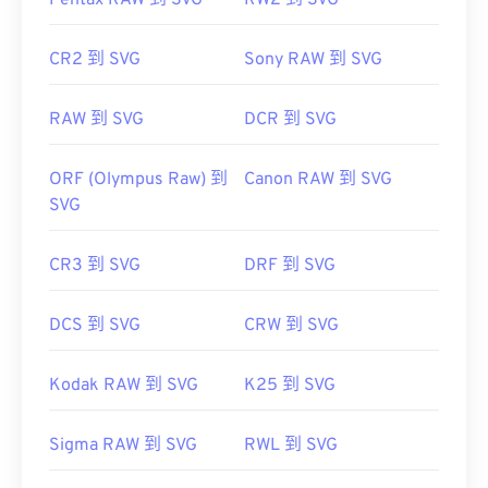
Pentax RAW 到 SVG
RW2 到 SVG
https://www.lifewire.com/svg-file-4120603
https://en.wikipedia.org/wiki/Scalable_Vector_Graphics
CR2 到 SVG
Sony RAW 到 SVG
RAW 到 SVG
DCR 到 SVG
ORF (Olympus Raw) 到
Canon RAW 到 SVG
SVG
CR3 到 SVG
DRF 到 SVG
DCS 到 SVG
CRW 到 SVG
Kodak RAW 到 SVG
K25 到 SVG
Sigma RAW 到 SVG
RWL 到 SVG