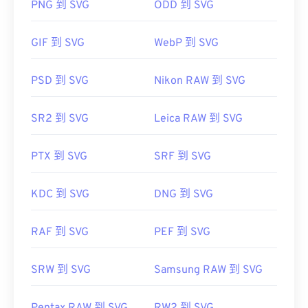
PNG 到 SVG
ODD 到 SVG
件。跨平台转换器包括
DjVu 转 PDF
。此外，还有一
XML 文件，因此您可以在任何常用文本编辑器（例
个页面专用转换器，允许您设置质量和压缩级别。这
如
Windows 记事本
或 macOS 的
Brackets
）中查看
个程序名为 DjVu Converter。
GIF 到 SVG
WebP 到 SVG
与 XML 相关的文本。
PSD 到 SVG
Nikon RAW 到 SVG
开发者：
AT&T 实验室
可以使用 Adob​​e 程序打开和编辑 SVG 文件。只需确
保先安装 Adob​​e Creative Suite 的
SVG Kit
插件即
首次发行：
1996年
SR2 到 SVG
Leica RAW 到 SVG
可。借助一些在线工具，您可以转换 SVG 文件。要
有用的链接：
转换为非矢量文件类型，请尝试我们的
SVG 转 GIF
或
PTX 到 SVG
SRF 到 SVG
https://www.lifewire.com/djvu-file-2620674
SVG 转 PDF
工具。要将矢量文件（例如 SVG 转
JPG）转换为 JPG，请尝试我们的
SVG 转 JPG
或
SVG
https://filext.com/file-extension/DJVU
转 PNG
工具。
KDC 到 SVG
DNG 到 SVG
RAF 到 SVG
PEF 到 SVG
开发者：
万维网联盟（W3C）
首次发布：
2001 年 9 月 4 日
SRW 到 SVG
Samsung RAW 到 SVG
有用的链接：