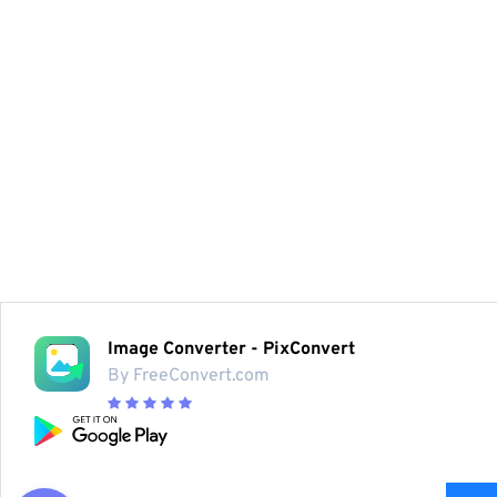
Image Converter - PixConvert
By FreeConvert.com