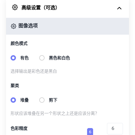
高级设置（可选）
来自 Google Drive
图像选项
从 OneDrive
颜色模式
来自网址
有色
黑色和白色
选择输出是彩色还是黑白
聚类
堆叠
剪下
形状应该堆叠在另一个形状之上还是应该分离？
色彩精度
6