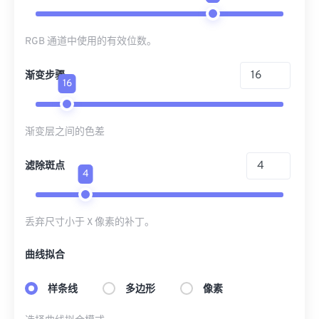
RGB 通道中使用的有效位数。
渐变步骤
16
渐变层之间的色差
滤除斑点
4
丢弃尺寸小于 X 像素的补丁。
曲线拟合
样条线
多边形
像素