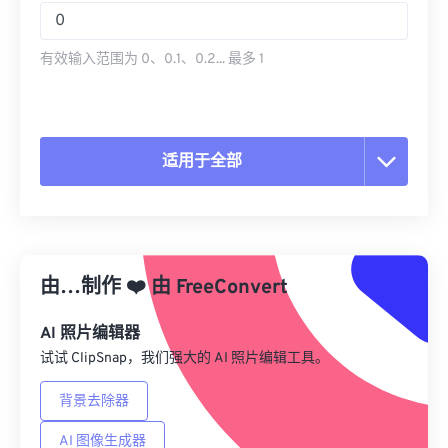
有效输入范围为 0、0.1、0.2... 最多 1
适用于全部
重置所有选项
从预设应用
由…制作
❤️
由
FreeConvert
另存为预设
AI 照片编辑器
试试 ClipSnap，我们强大的 AI 照片编辑工具。
背景去除器
AI 图像生成器