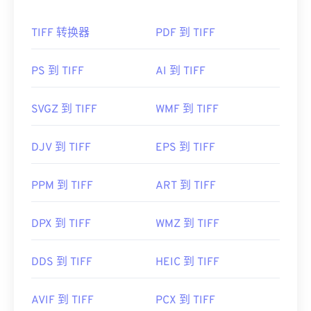
。Adobe
Illustrator
是另一个优秀的 EMF 打开程
如何打开 TIFF 文件？
序，它在 Windows 和 macOS 上均可使用。
TIFF 转换器
PDF 到 TIFF
打开 TIFF 文件最常用的程序是 Windows 版
Photo
可以尝试的其他查看器包括 Windows 上的
Viewer
和 macOS 版
Apple Preview
。您可以使用一
PhotoFiltre Studio
、
Ability Photopaint
和
Ultimate
款名为
XnView MP 的
免费独立程序。如果您在打开
PS 到 TIFF
AI 到 TIFF
Paint
。
TIFF 文件时遇到问题，也可以使用我们的
TIFF 转
开发者：
微软
JPG
转换器。
SVGZ 到 TIFF
WMF 到 TIFF
首次发行：
1992年
DJV 到 TIFF
EPS 到 TIFF
其他程序（例如
ColorStrokes
、GNU 图像处理程序 (
GIMP
)、Adobe
Photoshop
和
ACDSee）
也可用于打
开和处理 TIFF 文件。
PPM 到 TIFF
ART 到 TIFF
DPX 到 TIFF
WMZ 到 TIFF
开发者：
Aldus Corporation
，现为 Adob​​e Inc.
首次发行：
1986年
DDS 到 TIFF
HEIC 到 TIFF
有用的链接：
https://www.adobe.com/creativecloud/file-
AVIF 到 TIFF
PCX 到 TIFF