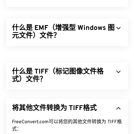
什么是 EMF（增强型 Windows 图
元文件）文件？
增强型 Windows 图元文件 (EMF) 是一种基于位图的
文件格式，它是
Windows 图元文件格式 (WMF)
的衍
生版本。EMF 扩展了调色板，支持每像素 32 位，并
什么是 TIFF（标记图像文件格
且具有设备独立性，是 WMF 16 位文件格式的改进
版。
式）文件？
如何打开 EMF 文件？
标记图像文件格式 (TIFF)，也称为 TIF，是最常见的
图像文件格式之一。TIFF 文件最常用于数字广告和
默认的 EMF 打开程序是
XnView MP
，它可以跨平台
将其他文件转换为 TIFF格式
桌面出版。TIFF 的位图和光栅结构使其能够灵活地
运行。在 Microsoft Windows (Windows) 上，
用作 JPEG、无损压缩图像文件、带图层的图像或页
CorelDraw Graphics Suite
是一个常用的 WMF 打开
面的
FreeConvert.com可以将您的其他文件转换为 TIFF格
容器
。
程序。在 macOS 上，可以尝试
WMF Converter Pro
式：