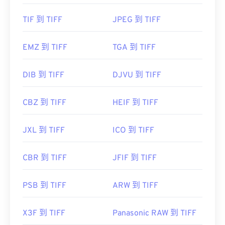
types/image/raster/tiff-file.html
TIF 到 TIFF
JPEG 到 TIFF
https://www.file-extensions.org/tiff-file-extension
EMZ 到 TIFF
TGA 到 TIFF
DIB 到 TIFF
DJVU 到 TIFF
CBZ 到 TIFF
HEIF 到 TIFF
JXL 到 TIFF
ICO 到 TIFF
CBR 到 TIFF
JFIF 到 TIFF
PSB 到 TIFF
ARW 到 TIFF
X3F 到 TIFF
Panasonic RAW 到 TIFF