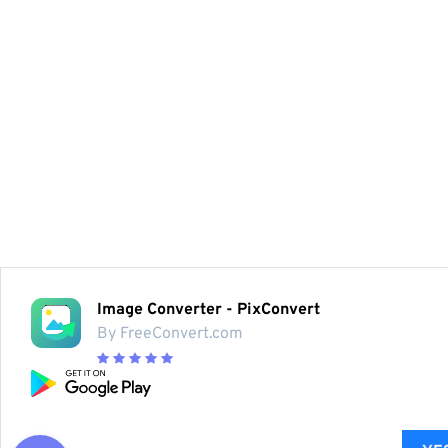
Image Converter - PixConvert
By FreeConvert.com