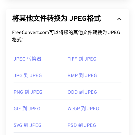
如何打开 EMF 文件？
JPEG（联合图像专家组）是一种通用文件格式，利
用算法压缩照片和图形。JPEG 提供的高压缩率是其
默认的 EMF 打开程序是
XnView MP
，它可以跨平台
将其他文件转换为 JPEG格式
广泛应用的原因。因此，JPEG 文件相对较小，非常
运行。在 Microsoft Windows (Windows) 上，
适合在互联网上传输和在网站上使用。您可以使用我
CorelDraw Graphics Suite
是一个常用的 WMF 打开
FreeConvert.com可以将您的其他文件转换为 JPEG
们的
JPEG 压缩
工具将文件大小减少高达 80%！
程序。在 macOS 上，可以尝试
WMF Converter Pro
格式：
如果您需要更好的压缩效果，您可以将
JPG 转换为
。Adobe
Illustrator
是另一个优秀的 EMF 打开程
WebP
，这是一种更新、更易压缩的文件格式。
序，它在 Windows 和 macOS 上均可使用。
JPEG 转换器
TIFF 到 JPEG
可以尝试的其他查看器包括 Windows 上的
如何打开 JPEG 文件？
PhotoFiltre Studio
、
Ability Photopaint
和
Ultimate
JPG 到 JPEG
BMP 到 JPEG
Paint
。
几乎所有图像查看器程序和应用程序都能识别并打开
JPEG 文件。只需双击 JPEG 文件，通常即可在默认
开发者：
微软
图像查看器、图像编辑器或网页浏览器中打开它。要
PNG 到 JPEG
ODD 到 JPEG
首次发行：
1992年
选择特定的应用程序打开文件，请右键单击，然后选
择“打开方式”。
GIF 到 JPEG
WebP 到 JPEG
JPEG 文件可以在流行的网络浏览器（例如
Chrome）
、Microsoft 应用程序（例如
Microsoft
SVG 到 JPEG
PSD 到 JPEG
Photos）
以及 Mac OS 应用程序（例如
Apple