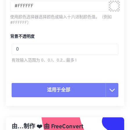
使用颜色选择器选择颜色或输入十六进制颜色值。（例如
#FFFFFF）
背景不透明度
有效输入范围为 0、0.1、0.2... 最多 1
适用于全部
重置所有选项
从预设应用
由…制作
❤️
由
FreeConvert