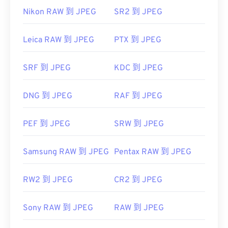
Preview）
上自动打开。
Nikon RAW 到 JPEG
SR2 到 JPEG
开发者：
联合图像专家组
Leica RAW 到 JPEG
PTX 到 JPEG
首次发布：
1992年9月18日
有用的链接：
SRF 到 JPEG
KDC 到 JPEG
https://en.wikipedia.org/wiki/JPEG
https://www.lifewire.com/jpg-jpeg-file-4139913
DNG 到 JPEG
RAF 到 JPEG
PEF 到 JPEG
SRW 到 JPEG
Samsung RAW 到 JPEG
Pentax RAW 到 JPEG
RW2 到 JPEG
CR2 到 JPEG
Sony RAW 到 JPEG
RAW 到 JPEG