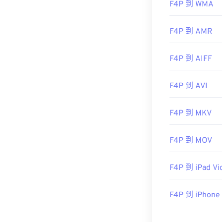
F4P 到 WMA
一款免费的浏览器
开发者：
Adob
F4P 到 AMR
首次发行：
200
F4P 到 AIFF
有用的链接：
https://en.wiki
F4P 到 AVI
https://www.is
F4P 到 MKV
F4P 到 MOV
F4P 到 iPad Vi
F4P 到 iPhone