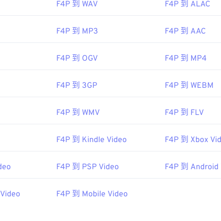
F4P 到 WAV
F4P 到 ALAC
，可以绕过 iOS 的限制。请记住，F4P 中的“P”代表“受保护”
e
F4P 到 MP3
F4P 到 AAC
7 年
F4P 到 OGV
F4P 到 MP4
pedia.org/wiki/Flash_Video
F4P 到 3GP
F4P 到 WEBM
o.org/standard/68960.html
F4P 到 WMV
F4P 到 FLV
F4P 到 Kindle Video
F4P 到 Xbox Vi
deo
F4P 到 PSP Video
F4P 到 Android 
 Video
F4P 到 Mobile Video