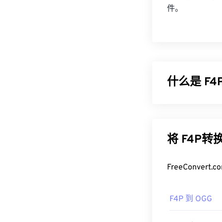
件。
什么是 F4
F4P 是一种
便在互联网上以
过 F4P 文件受
将 F4P
如何打开 F
FreeConve
在大多数平台上
上，
Adobe AI
F4P 到 OGG
VLC 媒体播放
需要注意的是