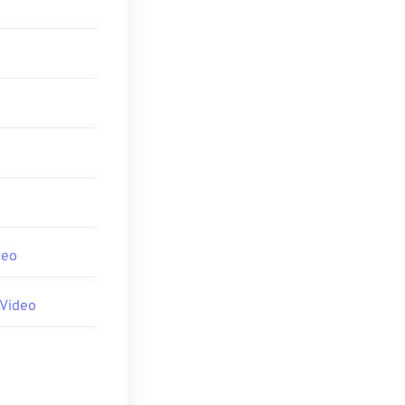
。
deo
Video