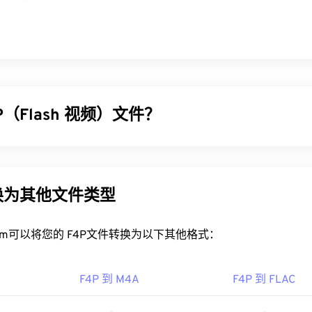
P（Flash 视频）文件？
常见的容器格式，通常被称为“
Flash 视频
”。它使用
编解码器
压缩多
音频和视频流的形式传输文件。除了一点区别外，F4P 与 F4V 
数字版权管理 (DRM)
保护。
转换为其他文件类型
4P 文件？
rt.com可以将您的 F4P文件转换为以下其他格式：
，F4P 文件默认使用
Adob​​e Flash Player
打开。在 Microsoft W
R
可能是默认播放器。为了在 Mac OS X 和 Linux/Unix 上获
F4P 到 M4A
F4P 到 FLAC
器
打开 F4P 文件。
，
Apple iOS 设备
不支持 Adob​​e Flash Player 插件。不过，
Puff