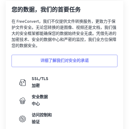
12
12
12
12
12
12
12
12
您的数据，我们的首要任务
13
13
13
13
13
13
13
13
在 FreeConvert，我们不仅提供文件转换服务，更致力于保
14
14
14
14
14
14
14
14
护文件安全。无论您转换的是图像、视频还是文档，我们强
15
15
15
15
15
15
15
15
大的安全框架都能确保您的数据始终安全无虞。凭借先进的
加密技术、安全的数据中心和严密的监控，我们全方位保障
16
16
16
16
16
16
16
16
您的数据安全。
17
17
17
17
17
17
17
17
详细了解我们对安全的承诺
18
18
18
18
18
18
18
18
19
19
19
19
19
19
19
19
SSL/TLS
20
20
20
20
20
20
20
20
加密
21
21
21
21
21
21
21
21
安全数据
22
22
22
22
22
22
22
22
中心
23
23
23
23
23
23
23
23
访问控制和
24
24
24
24
24
24
验证