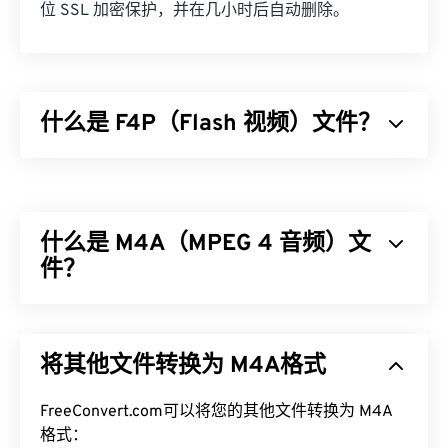
位 SSL 加密保护，并在几小时后自动删除。
什么是 F4P（Flash 视频）文件？
F4P 是一种常见的容器格式，通常被称为“
Flash 视
频
”。它使用
编解码器
压缩多媒体文件，并方便在互
联网上以音频和视频流的形式传输文件。除了一点区
什么是 M4A（MPEG 4 音频）文
别外，F4P 与 F4V 格式相同；只不过 F4P 文件受
数
字版权管理 (DRM)
件？
保护。
如何打开 F4P 文件？
MPEG 4 音频 (M4A) 使用两种编解码器算法之一来
压缩和编码音频文件：
高级音频编码 (AAC)
或
Apple
在大多数平台上，F4P 文件默认使用
Adob​​e Flash
将其他文件转换为 M4A格式
无损音频编解码器 (ALAC)
。与所有其他音频文件格
Player
打开。在 Microsoft Windows 操作系统上，
式
相比
，M4A 文件体积更小，同时质量比
MP3
文件
Adobe AIR
可能是默认播放器。为了在 Mac OS X 和
更好，两者最为相似。
FreeConvert.com可以将您的其他文件转换为 M4A
Linux/Unix 上获得最佳效果，请使用
VLC 媒体播放
格式：