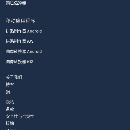
颜色选择器
78
78
79
79
移动应用程序
80
80
拼贴制作器 Android
81
81
拼贴制作器 iOS
82
82
图像转换器 Android
83
83
图像转换器 iOS
84
84
85
85
关于我们
86
86
博客
捐
87
87
88
88
隐私
条款
89
89
安全性与合规性
90
90
接触