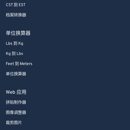
CST 到 EST
65
65
66
66
档案转换器
67
67
单位换算器
68
68
Lbs 到 Kg
69
69
Kg 到 Lbs
70
70
Feet 到 Meters
71
71
单位换算器
72
72
73
73
Web 应用
74
74
拼贴制作器
75
75
图像调整器
76
76
裁剪图片
77
77