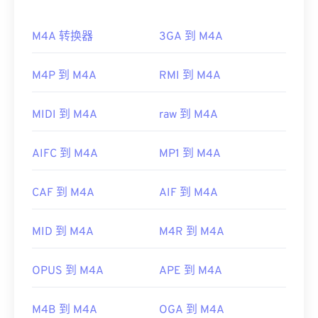
器
打开 F4P 文件。
如何打开 M4A 文件？
需要注意的是，
Apple iOS 设备
不支持 Adob​​e Flash
M4A 转换器
3GA 到 M4A
M4A 文件可以在大多数知名的音频播放程序中打
Player 插件。不过，
Puffin Web 浏览器
是一款免费
开，包括
iTunes
、
QuickTime
和
Windows Media
的浏览器，可以绕过 iOS 的限制。请记住，F4P 中
Player
。对于 Apple 用户，iTunes 是打开 M4A 文件
M4P 到 M4A
RMI 到 M4A
的“P”代表“受保护”。
的默认程序。对于 Windows 用户，默认程序是
开发者：
Adobe
Windows Media Player。用户还可以通过突出显示文
MIDI 到 M4A
raw 到 M4A
件并按空格键来预览 M4A 文件。
首次发行：
2007 年
此外，M4A 可以在
VLC 媒体播放器
、
Adobe
有用的链接：
AIFC 到 M4A
MP1 到 M4A
Premiere Pro
、
Elmedia Player
、
Winamp
和许多
https://en.wikipedia.org/wiki/Flash_Video
其他程序中打开。
CAF 到 M4A
AIF 到 M4A
https://www.iso.org/standard/68960.html
制定者：
ISO
/
IEC
，
运动图像专家组
首次发行：
2001年
MID 到 M4A
M4R 到 M4A
有用的链接：
OPUS 到 M4A
APE 到 M4A
https://en.wikipedia.org/wiki/MPEG-4_Part_14
https://www.loc.gov/preservation/digital/formats/fdd/
M4B 到 M4A
OGA 到 M4A