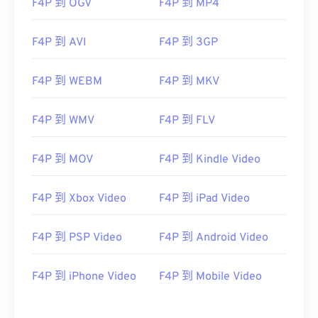
F4P 到 OGV
F4P 到 MP4
F4P 到 AVI
F4P 到 3GP
F4P 到 WEBM
F4P 到 MKV
F4P 到 WMV
F4P 到 FLV
F4P 到 MOV
F4P 到 Kindle Video
F4P 到 Xbox Video
F4P 到 iPad Video
F4P 到 PSP Video
F4P 到 Android Video
F4P 到 iPhone Video
F4P 到 Mobile Video
00
00
00
00
00
00
00
00