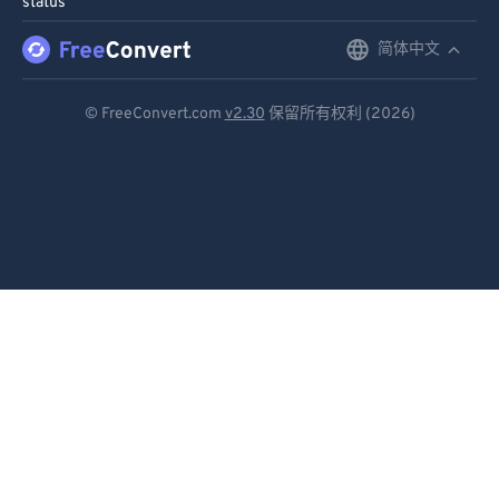
status
91
91
92
92
简体中文
English
93
93
Deutsch
© FreeConvert.com
v2.30
保留所有权利 (2026)
94
94
Español
95
95
Français
96
96
Português
97
97
98
98
Italiano
99
99
Dutch
日本語
简体中文
繁體中文