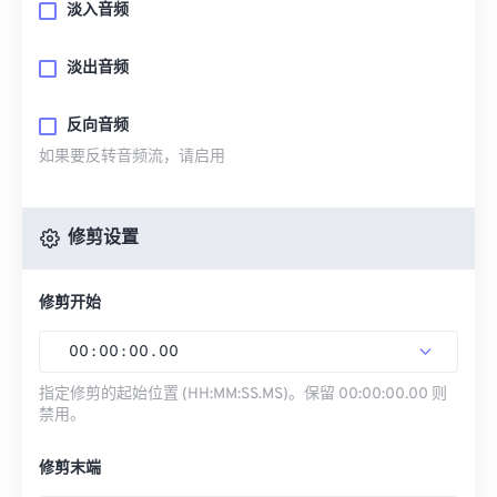
淡入音频
淡出音频
反向音频
如果要反转音频流，请启用
修剪设置
修剪开始
00
:
00
:
00
.
00
指定修剪的起始位置 (HH:MM:SS.MS)。保留 00:00:00.00 则
禁用。
修剪末端