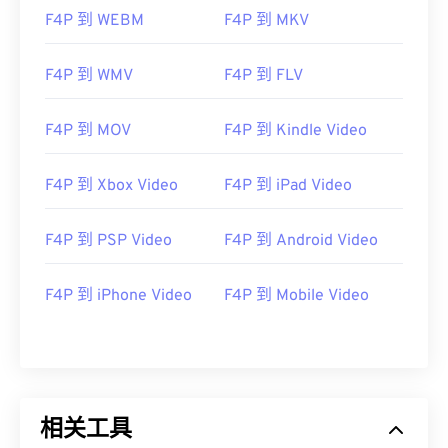
06
06
06
06
06
06
06
06
F4P 到 WEBM
F4P 到 MKV
07
07
07
07
07
07
07
07
08
08
08
08
08
08
08
08
F4P 到 WMV
F4P 到 FLV
09
09
09
09
09
09
09
09
F4P 到 MOV
F4P 到 Kindle Video
10
10
10
10
10
10
10
10
11
11
11
11
11
11
11
11
F4P 到 Xbox Video
F4P 到 iPad Video
12
12
12
12
12
12
12
12
13
13
13
13
13
13
13
13
F4P 到 PSP Video
F4P 到 Android Video
14
14
14
14
14
14
14
14
F4P 到 iPhone Video
F4P 到 Mobile Video
15
15
15
15
15
15
15
15
16
16
16
16
16
16
16
16
17
17
17
17
17
17
17
17
18
18
18
18
18
18
18
18
相关工具
19
19
19
19
19
19
19
19