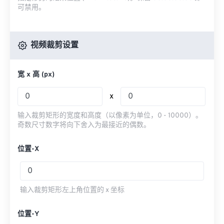
可禁用。
视频裁剪设置
宽 x 高 (px)
x
输入裁剪矩形的宽度和高度（以像素为单位，0 - 10000）。
奇数尺寸数字将向下舍入为最接近的偶数。
位置-X
输入裁剪矩形左上角位置的 x 坐标
位置-Y