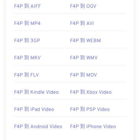
F4P 到 AIFF
F4P 到 OGV
F4P 到 MP4
F4P 到 AVI
00
00
00
00
00
00
00
00
F4P 到 3GP
F4P 到 WEBM
F4P 到 MKV
F4P 到 WMV
00
00
00
00
00
00
00
00
01
01
01
01
01
01
01
01
F4P 到 FLV
F4P 到 MOV
02
02
02
02
02
02
02
02
03
03
03
03
03
03
03
03
F4P 到 Kindle Video
F4P 到 Xbox Video
04
04
04
04
04
04
04
04
F4P 到 iPad Video
F4P 到 PSP Video
05
05
05
05
05
05
05
05
06
06
06
06
06
06
06
06
F4P 到 Android Video
F4P 到 iPhone Video
07
07
07
07
07
07
07
07