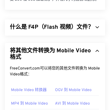
什么是 F4P（Flash 视频）文件？
F4P 是一种常见的容器格式，通常被称为“
Flash 视
频
”。它使用
编解码器
压缩多媒体文件，并方便在互
将其他文件转换为 Mobile Video
联网上以音频和视频流的形式传输文件。除了一点区
别外，F4P 与 F4V 格式相同；只不过 F4P 文件受
格式
数
字版权管理 (DRM)
保护。
FreeConvert.com可以将您的其他文件转换为 Mobile
如何打开 F4P 文件？
Video格式：
在大多数平台上，F4P 文件默认使用
Adob​​e Flash
Player
Mobile Video 转换器
打开。在 Microsoft Windows 操作系统上，
OGV 到 Mobile Video
Adobe AIR
可能是默认播放器。为了在 Mac OS X 和
Linux/Unix 上获得最佳效果，请使用
VLC 媒体播放
MP4 到 Mobile Video
AVI 到 Mobile Video
器
打开 F4P 文件。