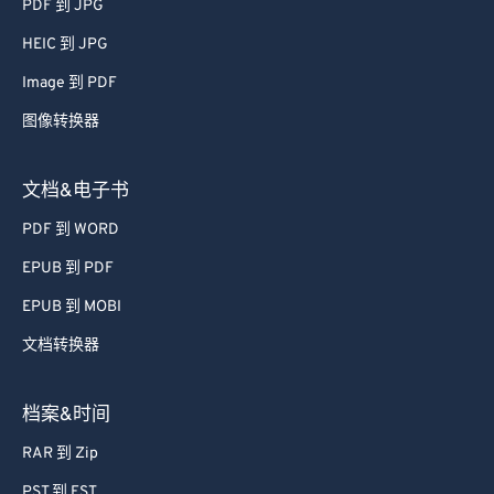
PDF 到 JPG
61
61
HEIC 到 JPG
62
62
Image 到 PDF
63
63
图像转换器
64
64
65
65
文档&电子书
66
66
PDF 到 WORD
67
67
EPUB 到 PDF
68
68
EPUB 到 MOBI
69
69
文档转换器
70
70
71
71
档案&时间
72
72
RAR 到 Zip
73
73
PST 到 EST