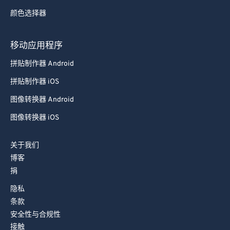
87
87
颜色选择器
88
88
89
89
移动应用程序
90
90
拼贴制作器 Android
91
91
拼贴制作器 iOS
92
92
图像转换器 Android
93
93
图像转换器 iOS
94
94
95
95
关于我们
博客
96
96
捐
97
97
隐私
98
98
条款
99
99
安全性与合规性
接触