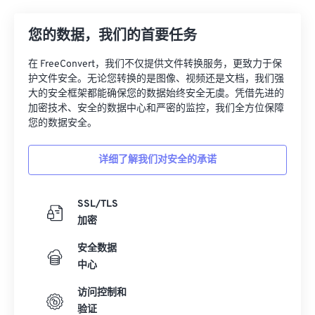
21
21
21
21
21
21
21
21
22
22
22
22
22
22
22
22
您的数据，我们的首要任务
23
23
23
23
23
23
23
23
在 FreeConvert，我们不仅提供文件转换服务，更致力于保
24
24
24
24
24
24
护文件安全。无论您转换的是图像、视频还是文档，我们强
大的安全框架都能确保您的数据始终安全无虞。凭借先进的
25
25
25
25
25
25
加密技术、安全的数据中心和严密的监控，我们全方位保障
26
26
26
26
26
26
您的数据安全。
27
27
27
27
27
27
详细了解我们对安全的承诺
28
28
28
28
28
28
29
29
29
29
29
29
SSL/TLS
30
30
30
30
30
30
加密
31
31
31
31
31
31
安全数据
中心
32
32
32
32
32
32
33
33
33
33
33
33
访问控制和
验证
34
34
34
34
34
34