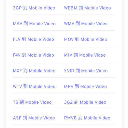
需要注意的是，
Apple iOS 设备
不支持 Adob​​e Flash
3GP 到 Mobile Video
WEBM 到 Mobile Video
Player 插件。不过，
Puffin Web 浏览器
是一款免费
的浏览器，可以绕过 iOS 的限制。请记住，F4P 中
MKV 到 Mobile Video
WMV 到 Mobile Video
的“P”代表“受保护”。
开发者：
Adobe
FLV 到 Mobile Video
MOV 到 Mobile Video
首次发行：
2007 年
F4V 到 Mobile Video
M1V 到 Mobile Video
有用的链接：
https://en.wikipedia.org/wiki/Flash_Video
MXF 到 Mobile Video
XVID 到 Mobile Video
https://www.iso.org/standard/68960.html
WTV 到 Mobile Video
MPV 到 Mobile Video
TS 到 Mobile Video
3G2 到 Mobile Video
ASF 到 Mobile Video
RMVB 到 Mobile Video