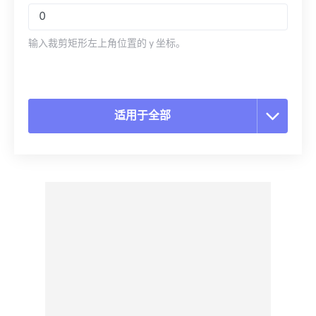
输入裁剪矩形左上角位置的 y 坐标。
适用于全部
重置所有选项
从预设应用
另存为预设