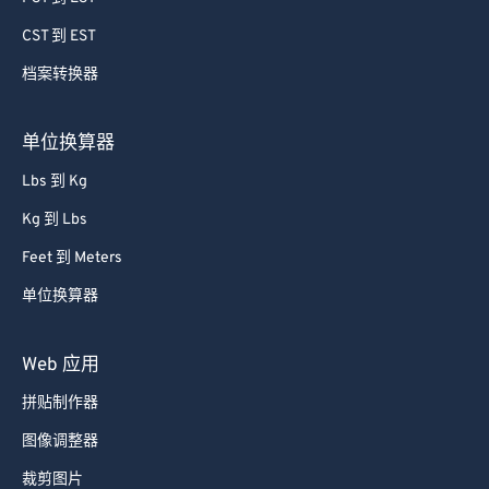
74
74
CST 到 EST
75
75
档案转换器
76
76
77
77
单位换算器
78
78
Lbs 到 Kg
79
79
Kg 到 Lbs
80
80
Feet 到 Meters
81
81
单位换算器
82
82
83
83
Web 应用
84
84
拼贴制作器
85
85
图像调整器
86
86
裁剪图片