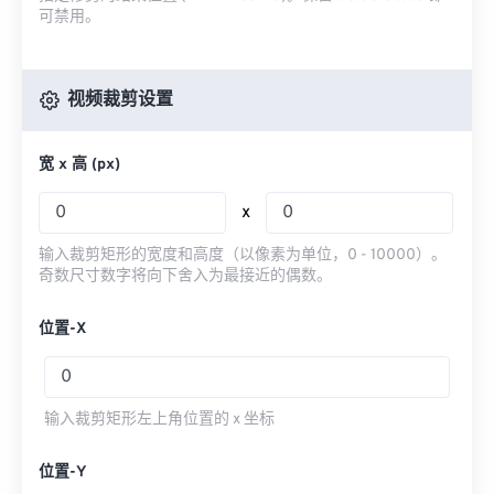
可禁用。
视频裁剪设置
宽 x 高 (px)
x
输入裁剪矩形的宽度和高度（以像素为单位，0 - 10000）。
奇数尺寸数字将向下舍入为最接近的偶数。
位置-X
输入裁剪矩形左上角位置的 x 坐标
位置-Y