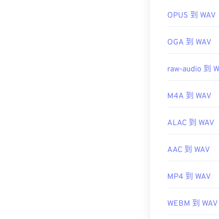
https://www.t
OPUS 到 WAV
OGA 到 WAV
raw-audio 到 
M4A 到 WAV
ALAC 到 WAV
AAC 到 WAV
MP4 到 WAV
WEBM 到 WAV