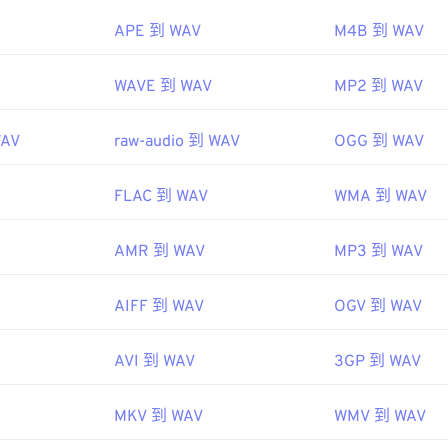
45
45
45
echopedia.com/definition/12636/waveform-audio-wav
48
48
48
APE 到 WAV
M4B 到 WAV
46
46
46
49
49
49
47
47
47
WAVE 到 WAV
MP2 到 WAV
50
50
50
48
48
48
51
51
51
WAV
raw-audio 到 WAV
OGG 到 WAV
49
49
49
52
52
52
50
50
50
53
53
53
FLAC 到 WAV
WMA 到 WAV
51
51
51
54
54
54
52
52
52
AMR 到 WAV
MP3 到 WAV
55
55
55
53
53
53
56
56
56
AIFF 到 WAV
OGV 到 WAV
54
54
54
57
57
57
55
55
55
AVI 到 WAV
3GP 到 WAV
58
58
58
56
56
56
59
59
59
MKV 到 WAV
WMV 到 WAV
57
57
57
60