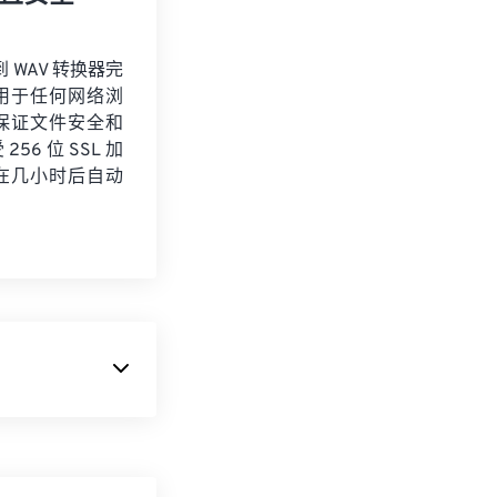
到 WAV 转换器完
用于任何网络浏
保证文件安全和
56 位 SSL 加
在几小时后自动
媒体文件，并方
格式相同；只不