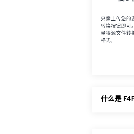
只需上传您的
转换按钮即可
量将
源文件
转
格式。
什么是 F4
F4P 是一种
便在互联网上以
过 F4P 文件受