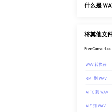
什么是 W
如何打开 F
在大多数平台上
波形音频 (WAV
上，
Adobe AI
换文件格式 (RIF
VLC 媒体播放
在便携式播放器
将其他文件
需要注意的是
如何打开 W
一款免费的浏览器
FreeConve
开发者：
打开 WAV 文
Adob
media player
和
首次发行：
200
WAV 转换器
由于
WAV
文件未
有用的链接：
操作系统的 DJ
RMI 到 WAV
https://en.wiki
开发者：
Micro
https://www.is
首次发行：
19
AIFC 到 WAV
有用的链接：
AIF 到 WAV
https://en.wik