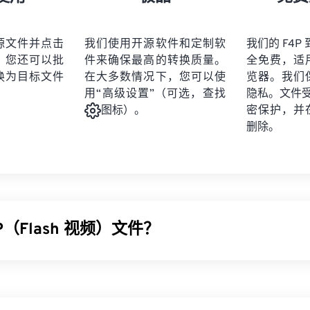
21
21
21
21
19
19
19
19
22
22
22
22
20
20
20
20
源文件并点击
我们使用开源软件和定制软
我们的 F4P 
23
23
23
23
。您还可以批
件来确保最高的转换质量。
全免费，适
21
21
21
21
24
24
24
换为目标文件
在大多数情况下，您可以使
览器。我们
22
22
22
22
用“高级设置”（可选，查找
隐私。文件受 2
25
25
25
23
23
23
23
密保护，并
图标）。
26
26
26
删除。
24
24
24
27
27
27
25
25
25
28
28
28
26
26
26
29
29
29
27
27
27
30
30
30
P（Flash 视频）文件？
28
28
28
31
31
31
29
29
29
32
32
32
常见的容器格式，通常被称为“
Flash 视频
”。它使用
编解码器
压缩多
30
30
30
33
33
33
音频和视频流的形式传输文件。除了一点区别外，F4P 与 F4V 
31
31
31
数字版权管理 (DRM)
保护。
34
34
34