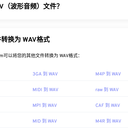
32
32
32
AV（波形音频）文件？
35
35
35
4P 文件？
33
33
33
36
36
36
，F4P 文件默认使用
Adob​​e Flash Player
打开。在 Microsoft W
) 是最流行的未压缩音频文件数字音频格式。WAV 是 IBM 和 Wind
34
34
34
37
37
37
R
可能是默认播放器。为了在 Mac OS X 和 Linux/Unix 上获
F)
进行迭代的成果。WAV 文件比
M4A
和
MP3
文件大得多，因此
35
35
35
器
打开 F4P 文件。
上使用。然而，它们的音质确实优于 M4A 和 MP3。
38
38
38
转换为 WAV格式
36
36
36
，
Apple iOS 设备
不支持 Adob​​e Flash Player 插件。不过，
Puff
39
39
39
AV 文件？
，可以绕过 iOS 的限制。请记住，F4P 中的“P”代表“受保护”
37
37
37
rt.com可以将您的其他文件转换为 WAV格式：
40
40
40
件的默认播放器是
e
Windows Media Player
。或者，也可以使用
iTun
38
38
38
41
41
41
QuickTime
等程序来打开和播放 WAV 文件。
7 年
39
39
39
3GA 到 WAV
M4P 到 WAV
42
42
42
经压缩，质量更高，适合导入音乐编辑、制作和处理程序。UltraMi
40
40
40
 软件程序，WAV 文件在该程序上运行良好。Elmedia
Player
也支
43
43
43
MIDI 到 WAV
raw 到 WAV
pedia.org/wiki/Flash_Video
41
41
41
soft
、
IBM
44
44
44
o.org/standard/68960.html
42
42
42
91年
MP1 到 WAV
CAF 到 WAV
45
45
45
43
43
43
46
46
46
MID 到 WAV
M4R 到 WAV
44
44
44
ipedia.org/wiki/WAV
47
47
47