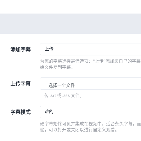
上传
添加字幕
为您的字幕选择最佳选项：“上传”添加您自己的字幕
始文件复制字幕。
上传字幕
选择一个文件
上传 .srt 或 .ass 文件。
难的
字幕模式
硬字幕始终可见并集成在视频中，适合永久字幕，
储，可以打开或关闭以进行自定义观看。