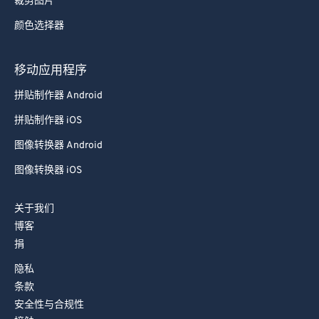
裁剪图片
78
78
颜色选择器
79
79
80
80
移动应用程序
81
81
拼贴制作器 Android
82
82
拼贴制作器 iOS
83
83
图像转换器 Android
84
84
图像转换器 iOS
85
85
关于我们
86
86
博客
87
87
捐
88
88
隐私
89
89
条款
安全性与合规性
90
90