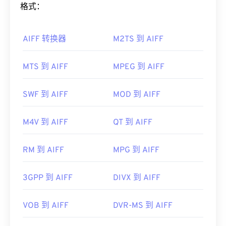
Adob​​e Flash 7 及更高版本中打开效果最佳。FLV 不
和音符，这对音乐家来说非常有用。
格式：
支持章节或字幕，但支持元数据标签。
如何打开 AIFF 文件？
由于 FLV 基于开放标准，它可以在许多非 Adob​​e 产
AIFF 转换器
M2TS 到 AIFF
品中打开。其他可以打开 FLV 的程序包括
VLC Media
默认情况下，AIFF 会在
Windows Media Player
或
Player
、
Zoom Player
、
RealNetworks RealPlayer
iTunes
中打开，具体取决于操作系统。其他可以打开
MTS 到 AIFF
MPEG 到 AIFF
Cloud
、
Eltima Elmedia Player
等
。
AIFF 的程序包括
VLC Media Player
、
Audacity
、
开发者：
Adobe
Winamp
和
Elmedia Player
。
SWF 到 AIFF
MOD 到 AIFF
首次发行：
2003 年
请注意，如果您使用的是
安卓
设备或非苹果设备，则
需要转换 AIFF 文件（例如 MP3 文件）才能打开。
有用的链接：
M4V 到 AIFF
QT 到 AIFF
苹果移动设备无需转换即可打开 AIFF 文件。
https://en.wikipedia.org/wiki/Flash_Video
开发者：
Apple Inc.
RM 到 AIFF
MPG 到 AIFF
https://www.lifewire.com/flv-file
首次发行：
1988年
3GPP 到 AIFF
DIVX 到 AIFF
有用的链接：
https://en.wikipedia.org/wiki/Audio_Interchange_File_F
VOB 到 AIFF
DVR-MS 到 AIFF
https://www.lifewire.com/aiff-aif-aifc-files-