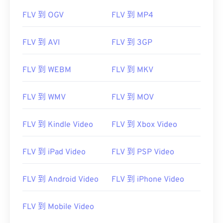
FLV 到 OGV
FLV 到 MP4
FLV 到 AVI
FLV 到 3GP
FLV 到 WEBM
FLV 到 MKV
FLV 到 WMV
FLV 到 MOV
FLV 到 Kindle Video
FLV 到 Xbox Video
FLV 到 iPad Video
FLV 到 PSP Video
FLV 到 Android Video
FLV 到 iPhone Video
FLV 到 Mobile Video
00
00
00
00
00
00
00
00