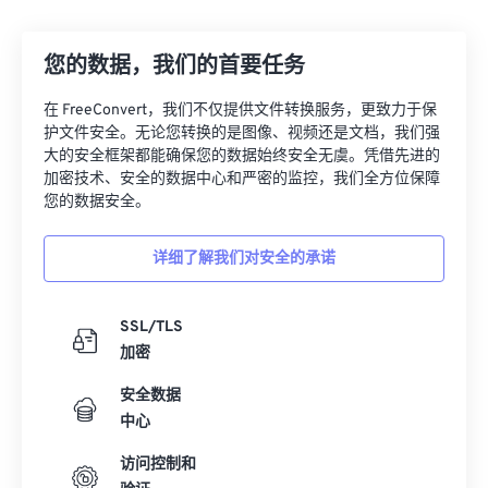
12
12
12
12
12
12
12
12
您的数据，我们的首要任务
13
13
13
13
13
13
13
13
14
14
14
14
14
14
14
14
在 FreeConvert，我们不仅提供文件转换服务，更致力于保
护文件安全。无论您转换的是图像、视频还是文档，我们强
15
15
15
15
15
15
15
15
大的安全框架都能确保您的数据始终安全无虞。凭借先进的
16
16
16
16
16
16
16
16
加密技术、安全的数据中心和严密的监控，我们全方位保障
您的数据安全。
17
17
17
17
17
17
17
17
18
18
18
18
18
18
18
18
详细了解我们对安全的承诺
19
19
19
19
19
19
19
19
20
20
20
20
20
20
20
20
SSL/TLS
加密
21
21
21
21
21
21
21
21
安全数据
22
22
22
22
22
22
22
22
中心
23
23
23
23
23
23
23
23
访问控制和
24
24
24
24
24
24