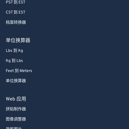
64
64
PST 到 EST
65
65
CST 到 EST
66
66
档案转换器
67
67
68
68
单位换算器
69
69
Lbs 到 Kg
70
70
Kg 到 Lbs
71
71
Feet 到 Meters
72
72
单位换算器
73
73
74
74
Web 应用
75
75
拼贴制作器
76
76
图像调整器
77
77