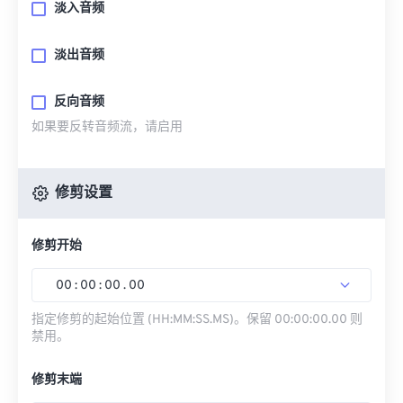
淡入音频
淡出音频
反向音频
如果要反转音频流，请启用
修剪设置
修剪开始
00
:
00
:
00
.
00
指定修剪的起始位置 (HH:MM:SS.MS)。保留 00:00:00.00 则
禁用。
修剪末端