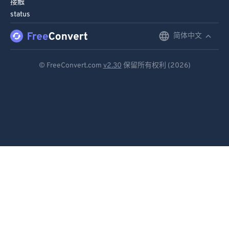
接触
91
91
status
92
92
简体中文
English
93
93
Deutsch
94
94
© FreeConvert.com
v2.30
保留所有权利 (2026)
Español
95
95
96
96
Français
97
97
Português
98
98
Italiano
99
99
Dutch
日本語
简体中文
繁體中文