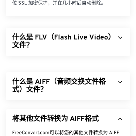
位 SSL 加密保护，并在几小时后自动删除。
什么是 FLV（Flash Live Video）
文件？
Flash Live Video (FLV)，顾名思义，是一种
Flash
视
频。它是一种流行的格式，主要通过互联网提供高质
量、同步良好的多媒体内容。它也是一个媒体容器，
什么是 AIFF（音频交换文件格
因此使用
编解码器
来压缩文件大小。FLV 使用开放标
准
式）文件？
ISO/IEC 14496-12:2008
（也称为 ISO 基础媒体
文件格式），该标准具有灵活性和独立性的优势。
Apple
开发了音频交换文件格式 (AIFF)，用于存储高
如何打开 FLV 文件？
质量的数字音频（波形）数据。许多专业人士使用
将其他文件转换为 AIFF格式
它，尤其是 Apple 平台的用户。它是
无损的
，这意
默认情况下，FLV 在
Adob​​e
产品（即
Animate
味着原始音频的质量和数据不会丢失，但这也意味着
Creative Cloud
(Animate CC) 和
Flash
）中打开。在
AIFF 文件占用更多空间。AIFF 可以定位
FreeConvert.com可以将您的其他文件转换为 AIFF
循环点数据