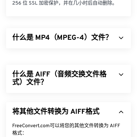
256 位 SSL 加密保护，并在几小时后自动删除。
什么是 MP4（MPEG-4）文件？
MPEG-4 (MP4) 是一种用于存储多媒体数据（通常为
音频和视频）的容器视频格式。它兼容各种设备和操
作系统，使用
编解码器
压缩文件大小，从而生成易于
什么是 AIFF（音频交换文件格
管理和存储的文件。它也是互联网流媒体（例如
YouTube）的热门视频格式。许多人认为 MP4 是当
式）文件？
今最佳的视频格式之一。
Apple
开发了音频交换文件格式 (AIFF)，用于存储高
如何打开 MP4 文件？
质量的数字音频（波形）数据。许多专业人士使用
将其他文件转换为 AIFF格式
它，尤其是 Apple 平台的用户。它是
无损的
，这意
MP4 文件会在操作系统的默认视频播放器中打开。
味着原始音频的质量和数据不会丢失，但这也意味着
只需双击文件即可打开。无需第三方软件。在 ​​
AIFF 文件占用更多空间。AIFF 可以定位
FreeConvert.com可以将您的其他文件转换为 AIFF
循环点数据
Windows 系统中，它会在
Windows Media Player
中
和音符，这对音乐家来说非常有用。
格式：