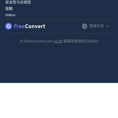
90
90
安全性与合规性
接触
91
91
status
92
92
简体中文
English
93
93
Deutsch
94
94
© FreeConvert.com
v2.30
保留所有权利 (2026)
95
95
Español
96
96
Français
97
97
Português
98
98
Italiano
99
99
Dutch
日本語
简体中文