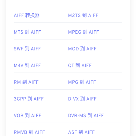
打开。在 Mac 系统中，它会在
QuickTime
中打开。
如何打开 AIFF 文件？
在某些设备上，尤其是移动设备，打开此文件类型可
AIFF 转换器
M2TS 到 AIFF
能会出现问题。MP4 是一个包含各种数据的容器，
默认情况下，AIFF 会在
Windows Media Player
或
因此，如果打开文件时出现问题，通常意味着容器中
iTunes
中打开，具体取决于操作系统。其他可以打开
MTS 到 AIFF
MPEG 到 AIFF
的数据（音频或视频编解码器）与设备的操作系统不
AIFF 的程序包括
VLC Media Player
、
Audacity
、
兼容。要解决此问题，请尝试使用
VLC 媒体播放
Winamp
和
Elmedia Player
。
器
。
SWF 到 AIFF
MOD 到 AIFF
请注意，如果您使用的是
安卓
设备或非苹果设备，则
开发者：
运动图像专家组 (MPEG)
需要转换 AIFF 文件（例如 MP3 文件）才能打开。
M4V 到 AIFF
QT 到 AIFF
标准：
ISO/IEC 14496
苹果移动设备无需转换即可打开 AIFF 文件。
首次发行：
1999年
开发者：
Apple Inc.
RM 到 AIFF
MPG 到 AIFF
有用的链接：
首次发行：
1988年
3GPP 到 AIFF
DIVX 到 AIFF
https://en.wikipedia.org/wiki/MPEG-4
有用的链接：
https://mpeg.chiariglione.org/standards/mpeg-
https://en.wikipedia.org/wiki/Audio_Interchange_File_F
VOB 到 AIFF
DVR-MS 到 AIFF
4.html
https://www.lifewire.com/aiff-aif-aifc-files-
2619569
RMVB 到 AIFF
ASF 到 AIFF