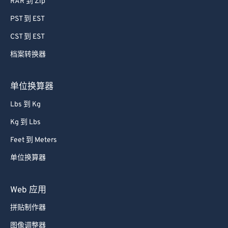
RAR 到 Zip
64
64
PST 到 EST
65
65
CST 到 EST
66
66
档案转换器
67
67
68
68
单位换算器
69
69
Lbs 到 Kg
70
70
Kg 到 Lbs
71
71
Feet 到 Meters
72
72
单位换算器
73
73
74
74
Web 应用
75
75
拼贴制作器
76
76
图像调整器