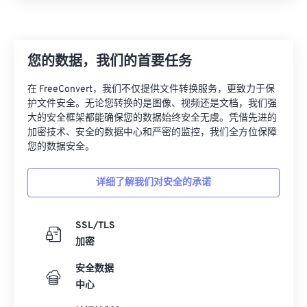
11
11
11
11
11
11
11
11
12
12
12
12
12
12
12
12
13
13
13
13
13
13
13
13
您的数据，我们的首要任务
14
14
14
14
14
14
14
14
在 FreeConvert，我们不仅提供文件转换服务，更致力于保
15
15
15
15
15
15
15
15
护文件安全。无论您转换的是图像、视频还是文档，我们强
大的安全框架都能确保您的数据始终安全无虞。凭借先进的
16
16
16
16
16
16
16
16
加密技术、安全的数据中心和严密的监控，我们全方位保障
17
17
17
17
17
17
17
17
您的数据安全。
18
18
18
18
18
18
18
18
详细了解我们对安全的承诺
19
19
19
19
19
19
19
19
20
20
20
20
20
20
20
20
SSL/TLS
21
21
21
21
21
21
21
21
加密
22
22
22
22
22
22
22
22
安全数据
中心
23
23
23
23
23
23
23
23