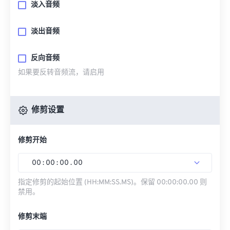
淡入音频
淡出音频
反向音频
如果要反转音频流，请启用
修剪设置
修剪开始
00
:
00
:
00
.
00
指定修剪的起始位置 (HH:MM:SS.MS)。保留 00:00:00.00 则
禁用。
修剪末端