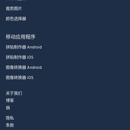
77
77
裁剪图片
78
78
颜色选择器
79
79
80
80
移动应用程序
81
81
拼贴制作器 Android
82
82
拼贴制作器 iOS
83
83
图像转换器 Android
84
84
图像转换器 iOS
85
85
86
86
关于我们
博客
87
87
捐
88
88
隐私
89
89
条款