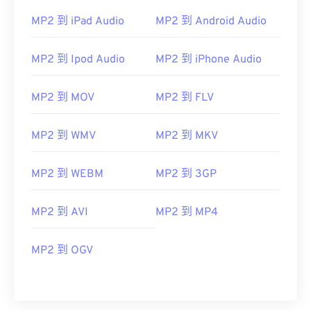
MP2 到 iPad Audio
MP2 到 Android Audio
MP2 到 Ipod Audio
MP2 到 iPhone Audio
MP2 到 MOV
MP2 到 FLV
00
00
00
00
00
00
00
00
MP2 到 WMV
MP2 到 MKV
00
00
00
00
00
00
00
00
MP2 到 WEBM
MP2 到 3GP
01
01
01
01
01
01
01
01
02
02
02
02
02
02
02
02
MP2 到 AVI
MP2 到 MP4
03
03
03
03
03
03
03
03
MP2 到 OGV
04
04
04
04
04
04
04
04
05
05
05
05
05
05
05
05
06
06
06
06
06
06
06
06