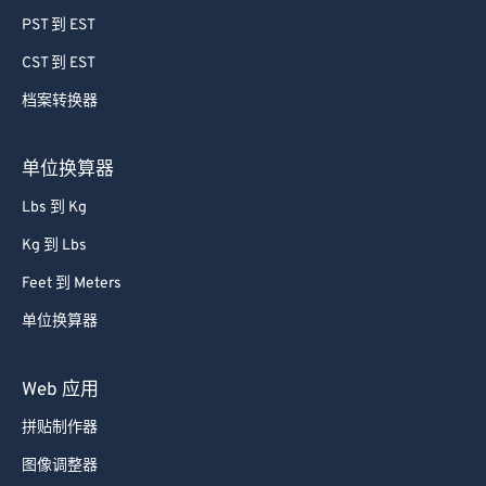
59
59
59
59
59
59
PST 到 EST
60
60
CST 到 EST
61
61
档案转换器
62
62
63
63
单位换算器
64
64
Lbs 到 Kg
65
65
Kg 到 Lbs
66
66
Feet 到 Meters
67
67
单位换算器
68
68
69
69
Web 应用
70
70
拼贴制作器
71
71
图像调整器
72
72