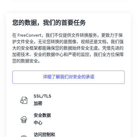
07
07
07
07
07
07
07
07
08
08
08
08
08
08
08
08
您的数据，我们的首要任务
09
09
09
09
09
09
09
09
在 FreeConvert，我们不仅提供文件转换服务，更致力于保
10
10
10
10
10
10
10
10
护文件安全。无论您转换的是图像、视频还是文档，我们强
大的安全框架都能确保您的数据始终安全无虞。凭借先进的
11
11
11
11
11
11
11
11
加密技术、安全的数据中心和严密的监控，我们全方位保障
12
12
12
12
12
12
12
12
您的数据安全。
13
13
13
13
13
13
13
13
详细了解我们对安全的承诺
14
14
14
14
14
14
14
14
15
15
15
15
15
15
15
15
SSL/TLS
16
16
16
16
16
16
16
16
加密
17
17
17
17
17
17
17
17
安全数据
18
18
18
18
18
18
18
18
中心
19
19
19
19
19
19
19
19
访问控制和