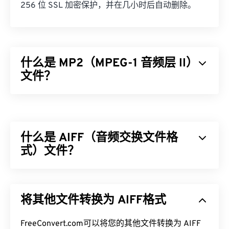
256 位 SSL 加密保护，并在几小时后自动删除。
什么是 MP2（MPEG-1 音频层 II）
文件？
MPEG-1 音频第二层 (MP2) 是一种免费、开源且未申
请专利的音频编码标准。MP2 的常见用途包括数字
音频广播 (
DAB
)、数字视频广播 (
DVB
) 和数字多功
什么是 AIFF（音频交换文件格
能光盘 (
DVD
)。这种文件类型在专业广播公司中比
在消费者中更常见。
式）文件？
如何打开 MP2 文件？
Apple
开发了音频交换文件格式 (AIFF)，用于存储高
质量的数字音频（波形）数据。许多专业人士使用
用于打开 MP2 的最佳媒体播放器是
VLC 媒体播放
将其他文件转换为 AIFF格式
它，尤其是 Apple 平台的用户。它是
无损的
，这意
器
。该播放器适用于大多数平台，并且非常可靠。
味着原始音频的质量和数据不会丢失，但这也意味着
AIFF 文件占用更多空间。AIFF 可以定位
FreeConvert.com可以将您的其他文件转换为 AIFF
循环点数据
在 Windows 上，不错的选择包括
Windows Media