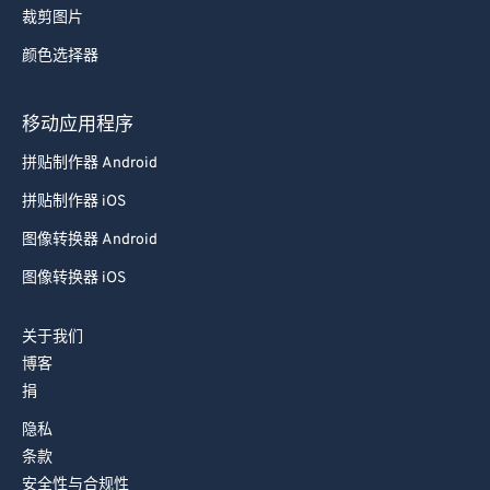
裁剪图片
73
73
颜色选择器
74
74
75
75
移动应用程序
76
76
拼贴制作器 Android
77
77
拼贴制作器 iOS
78
78
图像转换器 Android
79
79
图像转换器 iOS
80
80
81
81
关于我们
博客
82
82
捐
83
83
隐私
84
84
条款
85
85
安全性与合规性