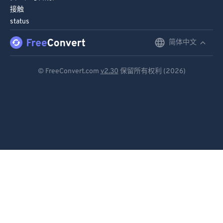
接触
86
86
status
87
87
简体中文
English
88
88
89
89
Deutsch
© FreeConvert.com
v2.30
保留所有权利 (2026)
90
90
Español
91
91
Français
92
92
Português
93
93
Italiano
94
94
95
95
Dutch
96
96
日本語
97
97
简体中文
98
98