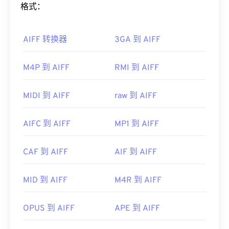
和音符，这对音乐家来说非常有用。
格式：
Player
、
KMPlayer
、
Adobe Premiere Pro
、
Adobe Media Encoder
、
Cyber​​link PowerDVD
、
如何打开 AIFF 文件？
jetAudio
、
Winamp
和
Helium Music Manager
。在
AIFF 转换器
3GA 到 AIFF
Mac OS X 上，
iTunes
是打开此类文件的最佳选择。
默认情况下，AIFF 会在
Windows Media Player
或
制定者：
ISO
/
IEC
，
运动图像专家组
iTunes
中打开，具体取决于操作系统。其他可以打开
M4P 到 AIFF
RMI 到 AIFF
AIFF 的程序包括
VLC Media Player
、
Audacity
、
首次发行：
1993年
Winamp
和
Elmedia Player
。
MIDI 到 AIFF
raw 到 AIFF
有用的链接：
请注意，如果您使用的是
安卓
设备或非苹果设备，则
https://en.wikipedia.org/wiki/MPEG-
需要转换 AIFF 文件（例如 MP3 文件）才能打开。
AIFC 到 AIFF
MP1 到 AIFF
1_Audio_Layer_II
苹果移动设备无需转换即可打开 AIFF 文件。
https://mpeg.chiariglione.org/standards/mpeg-
开发者：
Apple Inc.
CAF 到 AIFF
AIF 到 AIFF
1/audio
首次发行：
1988年
MID 到 AIFF
M4R 到 AIFF
有用的链接：
https://en.wikipedia.org/wiki/Audio_Interchange_File_F
OPUS 到 AIFF
APE 到 AIFF
https://www.lifewire.com/aiff-aif-aifc-files-