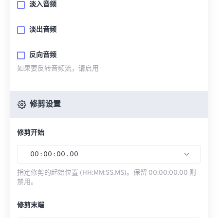
淡入音频
淡出音频
反向音频
如果要反转音频流，请启用
修剪设置
修剪开始
00
:
00
:
00
.
00
指定修剪的起始位置 (HH:MM:SS.MS)。保留 00:00:00.00 则
禁用。
修剪末端