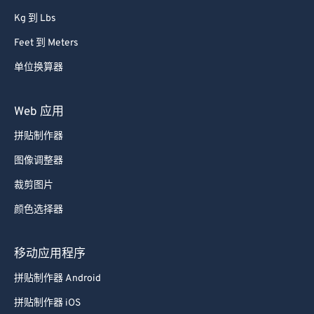
63
63
Kg 到 Lbs
64
64
Feet 到 Meters
65
65
单位换算器
66
66
67
67
Web 应用
68
68
拼贴制作器
69
69
图像调整器
70
70
裁剪图片
71
71
颜色选择器
72
72
73
73
移动应用程序
74
74
拼贴制作器 Android
75
75
拼贴制作器 iOS