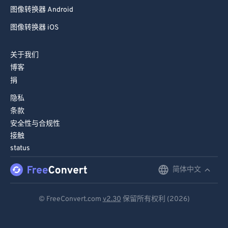
76
76
图像转换器 Android
77
77
图像转换器 iOS
78
78
79
79
关于我们
博客
80
80
捐
81
81
隐私
82
82
条款
83
83
安全性与合规性
接触
84
84
status
85
85
简体中文
English
86
86
Deutsch
87
87
© FreeConvert.com
v2.30
保留所有权利 (2026)
88
88
Español
89
89