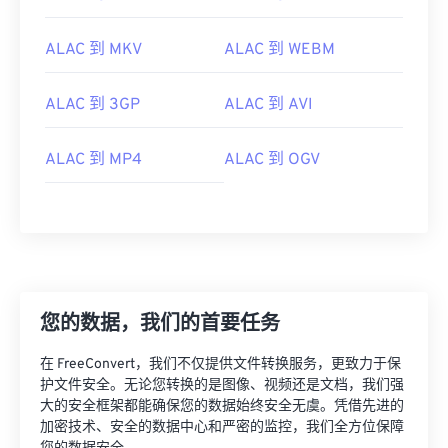
00
00
00
00
00
00
00
00
ALAC 到 MKV
ALAC 到 WEBM
ALAC 到 3GP
ALAC 到 AVI
00
00
00
00
00
00
00
00
01
01
01
01
01
01
01
01
ALAC 到 MP4
ALAC 到 OGV
02
02
02
02
02
02
02
02
03
03
03
03
03
03
03
03
04
04
04
04
04
04
04
04
05
05
05
05
05
05
05
05
06
06
06
06
06
06
06
06
您的数据，我们的首要任务
07
07
07
07
07
07
07
07
在 FreeConvert，我们不仅提供文件转换服务，更致力于保
08
08
08
08
08
08
08
08
护文件安全。无论您转换的是图像、视频还是文档，我们强
大的安全框架都能确保您的数据始终安全无虞。凭借先进的
09
09
09
09
09
09
09
09
加密技术、安全的数据中心和严密的监控，我们全方位保障