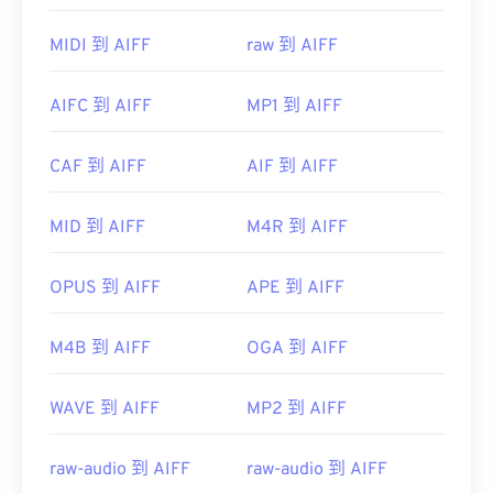
AIFF 的程序包括
VLC Media Player
、
Audacity
、
Winamp
和
Elmedia Player
。
MIDI 到 AIFF
raw 到 AIFF
请注意，如果您使用的是
安卓
设备或非苹果设备，则
需要转换 AIFF 文件（例如 MP3 文件）才能打开。
AIFC 到 AIFF
MP1 到 AIFF
苹果移动设备无需转换即可打开 AIFF 文件。
开发者：
Apple Inc.
CAF 到 AIFF
AIF 到 AIFF
首次发行：
1988年
MID 到 AIFF
M4R 到 AIFF
有用的链接：
https://en.wikipedia.org/wiki/Audio_Interchange_File_F
OPUS 到 AIFF
APE 到 AIFF
https://www.lifewire.com/aiff-aif-aifc-files-
2619569
M4B 到 AIFF
OGA 到 AIFF
WAVE 到 AIFF
MP2 到 AIFF
raw-audio 到 AIFF
raw-audio 到 AIFF