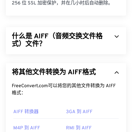
256 位 SSL 加密保护，并在几小时后自动删除。
什么是 AIFF（音频交换文件格
式）文件？
Apple
开发了音频交换文件格式 (AIFF)，用于存储高
质量的数字音频（波形）数据。许多专业人士使用
将其他文件转换为 AIFF格式
它，尤其是 Apple 平台的用户。它是
无损的
，这意
味着原始音频的质量和数据不会丢失，但这也意味着
AIFF 文件占用更多空间。AIFF 可以定位
FreeConvert.com可以将您的其他文件转换为 AIFF
循环点数据
和音符，这对音乐家来说非常有用。
格式：
如何打开 AIFF 文件？
AIFF 转换器
3GA 到 AIFF
默认情况下，AIFF 会在
Windows Media Player
或
iTunes
中打开，具体取决于操作系统。其他可以打开
M4P 到 AIFF
RMI 到 AIFF