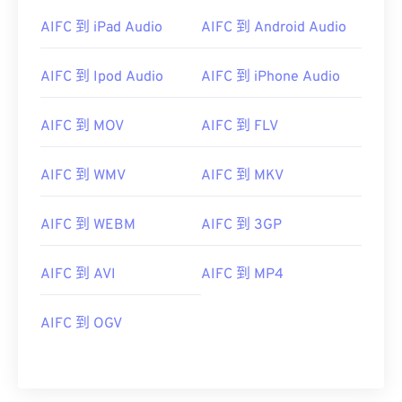
AIFC 到 iPad Audio
AIFC 到 Android Audio
AIFC 到 Ipod Audio
AIFC 到 iPhone Audio
AIFC 到 MOV
AIFC 到 FLV
00
00
00
00
00
00
00
00
AIFC 到 WMV
AIFC 到 MKV
00
00
00
00
00
00
00
00
AIFC 到 WEBM
AIFC 到 3GP
01
01
01
01
01
01
01
01
02
02
02
02
02
02
02
02
AIFC 到 AVI
AIFC 到 MP4
03
03
03
03
03
03
03
03
AIFC 到 OGV
04
04
04
04
04
04
04
04
05
05
05
05
05
05
05
05
06
06
06
06
06
06
06
06