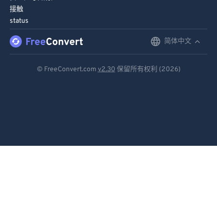
接触
86
86
status
87
87
简体中文
English
88
88
89
89
Deutsch
© FreeConvert.com
v2.30
保留所有权利 (2026)
90
90
Español
91
91
Français
92
92
Português
93
93
Italiano
94
94
95
95
Dutch
96
96
日本語
97
97
简体中文
98
98