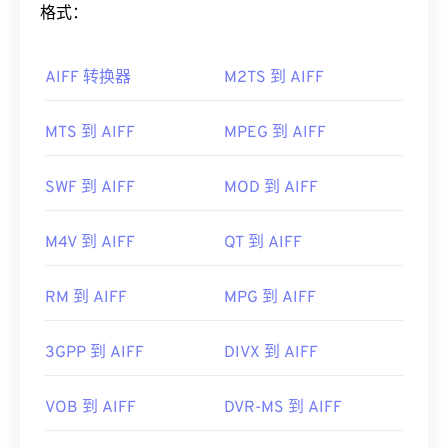
和音符，这对音乐家来说非常有用。
格式：
Media Player
也可以打开 AIFC 文件。
开发者：
Apple Inc.
如何打开 AIFF 文件？
AIFF 转换器
M2TS 到 AIFF
首次发行：
1988年
默认情况下，AIFF 会在
Windows Media Player
或
有用的链接：
iTunes
中打开，具体取决于操作系统。其他可以打开
MTS 到 AIFF
MPEG 到 AIFF
https://en.wikipedia.org/wiki/Audio_Interchange_File_F
AIFF 的程序包括
VLC Media Player
、
Audacity
、
Winamp
和
Elmedia Player
。
https://www.file-extension.info/format/aifc
SWF 到 AIFF
MOD 到 AIFF
请注意，如果您使用的是
安卓
设备或非苹果设备，则
需要转换 AIFF 文件（例如 MP3 文件）才能打开。
M4V 到 AIFF
QT 到 AIFF
苹果移动设备无需转换即可打开 AIFF 文件。
开发者：
Apple Inc.
RM 到 AIFF
MPG 到 AIFF
首次发行：
1988年
3GPP 到 AIFF
DIVX 到 AIFF
有用的链接：
https://en.wikipedia.org/wiki/Audio_Interchange_File_F
VOB 到 AIFF
DVR-MS 到 AIFF
https://www.lifewire.com/aiff-aif-aifc-files-