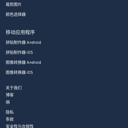
裁剪图片
73
73
颜色选择器
74
74
75
75
移动应用程序
76
76
拼贴制作器 Android
77
77
拼贴制作器 iOS
78
78
图像转换器 Android
79
79
图像转换器 iOS
80
80
81
81
关于我们
博客
82
82
捐
83
83
隐私
84
84
条款
85
85
安全性与合规性