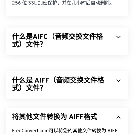
256 位 SSL 加密保护，并在几小时后自动删除。
什么是AIFC（音频交换文件格
式）文件？
音频交换文件格式 (AIFC) 是 AIFF 的压缩版本。
AIFC 的主要用途是存储 CD 音质的音频以及乐器信
息。有时，AIFC 和 AIFF 的文件扩展名看起来可以
什么是 AIFF（音频交换文件格
互换，即使以“C”结尾的扩展名才是正确的名称。
式）文件？
如何打开 AIFC 文件？
Apple
开发了音频交换文件格式 (AIFF)，用于存储高
打开 AIFC 文件的最佳程序是
iTunes
。另一个不错的
质量的数字音频（波形）数据。许多专业人士使用
选择是
VLC 媒体播放器
，它是一款可靠的程序，可
将其他文件转换为 AIFF格式
它，尤其是 Apple 平台的用户。它是
无损的
，这意
在大多数平台上运行，包括 Mac OS X 和移动设备。
味着原始音频的质量和数据不会丢失，但这也意味着
AIFF 文件占用更多空间。AIFF 可以定位
FreeConvert.com可以将您的其他文件转换为 AIFF
循环点数据
具体来说，在 Windows 上，
QuickTime
和
Windows