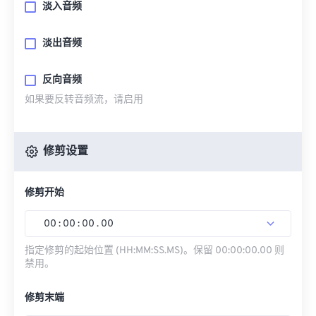
淡入音频
淡出音频
反向音频
如果要反转音频流，请启用
修剪设置
修剪开始
00
:
00
:
00
.
00
指定修剪的起始位置 (HH:MM:SS.MS)。保留 00:00:00.00 则
禁用。
修剪末端