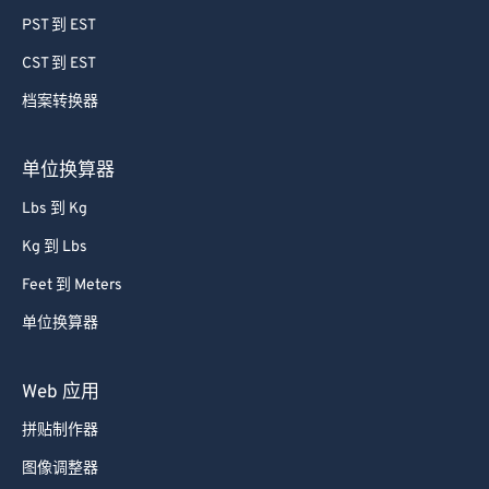
59
59
59
59
59
59
PST 到 EST
60
60
CST 到 EST
61
61
档案转换器
62
62
63
63
单位换算器
64
64
Lbs 到 Kg
65
65
Kg 到 Lbs
66
66
Feet 到 Meters
67
67
单位换算器
68
68
69
69
Web 应用
70
70
拼贴制作器
71
71
图像调整器
72
72