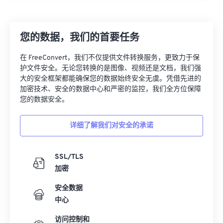
07
07
07
07
07
07
07
07
08
08
08
08
08
08
08
08
您的数据，我们的首要任务
09
09
09
09
09
09
09
09
在 FreeConvert，我们不仅提供文件转换服务，更致力于保
10
10
10
10
10
10
10
10
护文件安全。无论您转换的是图像、视频还是文档，我们强
大的安全框架都能确保您的数据始终安全无虞。凭借先进的
11
11
11
11
11
11
11
11
加密技术、安全的数据中心和严密的监控，我们全方位保障
12
12
12
12
12
12
12
12
您的数据安全。
13
13
13
13
13
13
13
13
详细了解我们对安全的承诺
14
14
14
14
14
14
14
14
15
15
15
15
15
15
15
15
SSL/TLS
16
16
16
16
16
16
16
16
加密
17
17
17
17
17
17
17
17
安全数据
18
18
18
18
18
18
18
18
中心
19
19
19
19
19
19
19
19
访问控制和