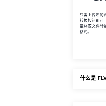
只需上传您的
转换按钮即可
量将
源文件
转
格式。
什么是 FLV
Flash Live 
提供高质量、
小。FLV 使用