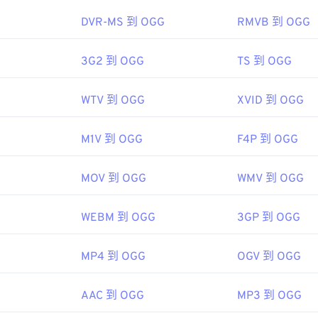
45
45
45
g/vorbis/
48
48
48
DVR-MS 到 OGG
RMVB 到 OGG
46
46
46
49
49
49
47
47
47
3G2 到 OGG
TS 到 OGG
50
50
50
48
48
48
51
51
51
WTV 到 OGG
XVID 到 OGG
49
49
49
52
52
52
50
50
50
53
53
53
M1V 到 OGG
F4P 到 OGG
51
51
51
54
54
54
52
52
52
MOV 到 OGG
WMV 到 OGG
55
55
55
53
53
53
56
56
56
WEBM 到 OGG
3GP 到 OGG
54
54
54
57
57
57
55
55
55
MP4 到 OGG
OGV 到 OGG
58
58
58
56
56
56
59
59
59
AAC 到 OGG
MP3 到 OGG
57
57
57
60