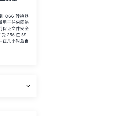
 到 OGG 转换器
适用于任何网络
们保证文件安全
 256 位 SSL
并在几小时后自
主要通过互联网
器
来压缩文件大
格式），该标准具