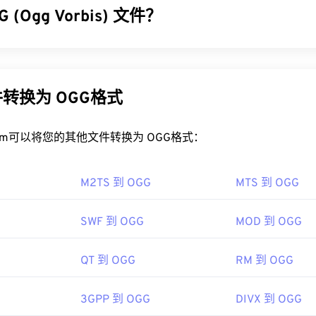
立性的优势。
32
32
32
 (Ogg Vorbis) 文件？
35
35
35
33
33
33
LV 文件？
36
36
36
 (OGG) 是一种使用 Ogg Vorbis 压缩的文件。OGG 是由 Xiph.Or
34
34
34
37
37
37
V 在
Adob​​e
产品（即
Animate Creative Cloud
(Animate CC) 和
Fl
税的编码方案。与
MP3
一样，OGG 文件以其高质量而闻名。OGG
35
35
35
 Flash 7 及更高版本中打开效果最佳。FLV 不支持章节或字幕，但
曲目标题信息。
38
38
38
转换为 OGG格式
36
36
36
于开放标准，它可以在许多非 Adob​​e 产品中打开。其他可以打开 F
39
39
39
GG 文件？
er
、
Zoom Player
、
RealNetworks RealPlayer Cloud
、
Eltim
37
37
37
rt.com可以将您的其他文件转换为 OGG格式：
40
40
40
件的默认程序是
VLC 媒体播放器
。此外，许多其他程序也可以打开 
38
38
38
41
41
41
 Player
e
、
RealPlayer
、
Winamp
、
Xine
、
UltraMixer
等。
39
39
39
M2TS 到 OGG
MTS 到 OGG
42
42
42
可以直接在
03 年
Google Drive
中打开 OGG 文件，该文件可在任何配
40
40
40
用。请注意，Apple 产品不支持 OGG。
43
43
43
SWF 到 OGG
MOD 到 OGG
41
41
41
.Org 基金会
44
44
44
pedia.org/wiki/Flash_Video
42
42
42
00 年
QT 到 OGG
RM 到 OGG
45
45
45
ewire.com/flv-file
43
43
43
46
46
46
3GPP 到 OGG
DIVX 到 OGG
44
44
44
ipedia.org/wiki/Ogg
47
47
47