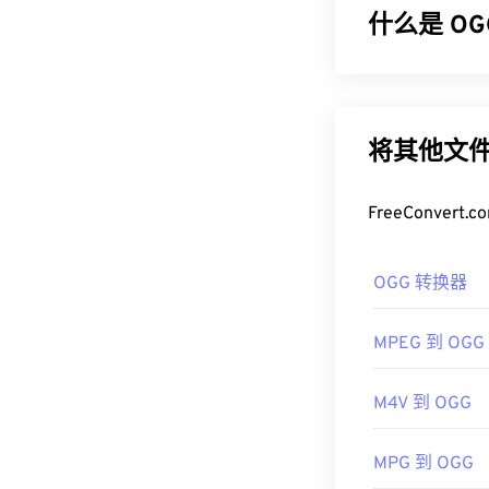
有灵活性和独
什么是 OGG
如何打开 F
Ogg Vorbis
默认情况下，FL
无专利、免版
在 Adob​​e
据、艺术家和
将其他文件
由于 FLV 基
如何打开 O
VLC Media Play
FreeConve
Player
等
。
打开 OGG 文
开发者：
Windows Media
Adob
OGG 转换器
首次发行：
如果需要，您
20
脑或移动设备上使
有用的链接：
MPEG 到 OGG
开发者：
Xiph
https://en.wiki
首次发行：
20
M4V 到 OGG
https://www.lif
有用的链接：
MPG 到 OGG
https://en.wik