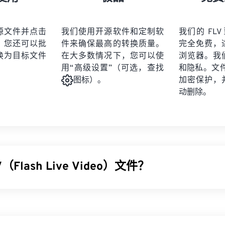
21
21
21
21
19
19
19
19
22
22
22
22
20
20
20
20
源文件并点击
我们使用开源软件和定制软
我们的 FLV
23
23
23
23
。您还可以批
件来确保最高的转换质量。
完全免费，
21
21
21
21
24
24
24
换为目标文件
在大多数情况下，您可以使
浏览器。我
22
22
22
22
用“高级设置”（可选，查找
和隐私。文件受
25
25
25
23
23
23
23
加密保护，
图标）。
26
26
26
动删除。
24
24
24
27
27
27
25
25
25
28
28
28
26
26
26
29
29
29
27
27
27
30
30
30
（Flash Live Video）文件？
28
28
28
31
31
31
29
29
29
32
32
32
Video (FLV)，顾名思义，是一种
Flash
视频。它是一种流行的格式，
30
30
30
33
33
33
同步良好的多媒体内容。它也是一个媒体容器，因此使用
编解码
31
31
31
开放标准
ISO/IEC 14496-12:2008
（也称为 ISO 基础媒体文件
34
34
34