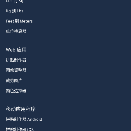
Lbs 到 Kg
54
54
54
54
54
54
Kg 到 Lbs
55
55
55
55
55
55
Feet 到 Meters
56
56
56
56
56
56
单位换算器
57
57
57
57
57
57
58
58
58
58
58
58
Web 应用
59
59
59
59
59
59
拼贴制作器
60
60
图像调整器
61
61
裁剪图片
62
62
颜色选择器
63
63
64
64
移动应用程序
65
65
拼贴制作器 Android
66
66
拼贴制作器 iOS