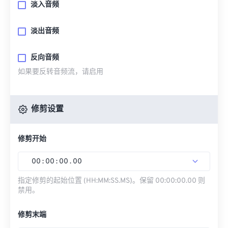
淡入音频
淡出音频
反向音频
如果要反转音频流，请启用
修剪设置
修剪开始
00
:
00
:
00
.
00
指定修剪的起始位置 (HH:MM:SS.MS)。保留 00:00:00.00 则
禁用。
修剪末端