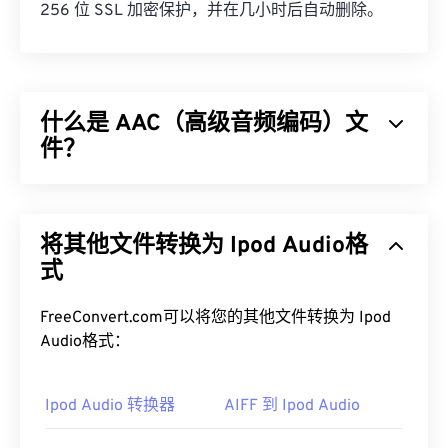
256 位 SSL 加密保护，并在几小时后自动删除。
什么是 AAC（高级音频编码）文
件？
高级音频编码 (AAC) 是一种通过
有损
压缩来减小文
件大小的数字音频文件格式。它主要用于数字电视、
将其他文件转换为 Ipod Audio格
数字广播和互联网流媒体。它是
iOS
、
YouTube
、
任天堂
式
和
PlayStation
的标准音频格式。ISO/
IEC
将
AAC
编解码器
指定
为
MP3
的改进版本，因为它能够更
有效地压缩文件大小，同时提供与未压缩音频类似的
FreeConvert.com可以将您的其他文件转换为 Ipod
音质。
Audio格式：
如何打开 AAC 文件？
Ipod Audio 转换器
AIFF 到 Ipod Audio
为了获得最佳效果，请使用
VLC 媒体播放器
打开