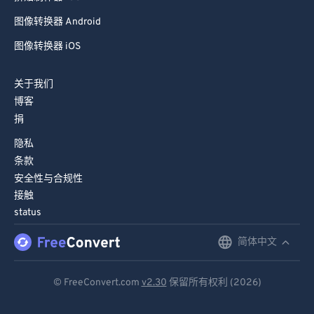
67
67
图像转换器 Android
68
68
图像转换器 iOS
69
69
关于我们
70
70
博客
71
71
捐
72
72
隐私
73
73
条款
安全性与合规性
74
74
接触
75
75
status
76
76
简体中文
English
77
77
Deutsch
78
78
© FreeConvert.com
v2.30
保留所有权利 (2026)
Español
79
79