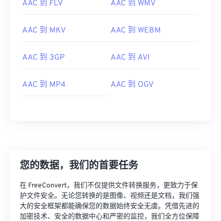
AAC 到 FLV
AAC 到 WMV
AAC 到 MKV
AAC 到 WEBM
AAC 到 3GP
AAC 到 AVI
AAC 到 MP4
AAC 到 OGV
您的数据，我们的首要任务
00
00
00
00
00
00
00
00
在 FreeConvert，我们不仅提供文件转换服务，更致力于保
护文件安全。无论您转换的是图像、视频还是文档，我们强
大的安全框架都能确保您的数据始终安全无虞。凭借先进的
00
00
00
00
00
00
00
00
加密技术、安全的数据中心和严密的监控，我们全方位保障