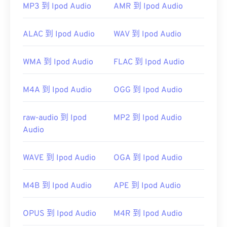
AAC 文件。此外，
iTunes
也会默认打开 AAC 文件。
MP3 到 Ipod Audio
AMR 到 Ipod Audio
不过，AAC 文件非常普遍，可以在许多其他程序和
软件中打开。
ALAC 到 Ipod Audio
WAV 到 Ipod Audio
此外，由于 AAC 文件通常用作视频游戏的音频文
件，因此它们可以在大多数流行的游戏机上打开，例
WMA 到 Ipod Audio
FLAC 到 Ipod Audio
如
Nintendo 3DS
和
Playstation 4
。
开发者：
ISO/IEC MPEG 音频委员会
M4A 到 Ipod Audio
OGG 到 Ipod Audio
首次发行：
1997年
raw-audio 到 Ipod
MP2 到 Ipod Audio
有用的链接：
Audio
https://en.wikipedia.org/wiki/Advanced_Audio_Coding
https://www.iso.org/standard/43345.html?
WAVE 到 Ipod Audio
OGA 到 Ipod Audio
browse=tc
M4B 到 Ipod Audio
APE 到 Ipod Audio
OPUS 到 Ipod Audio
M4R 到 Ipod Audio