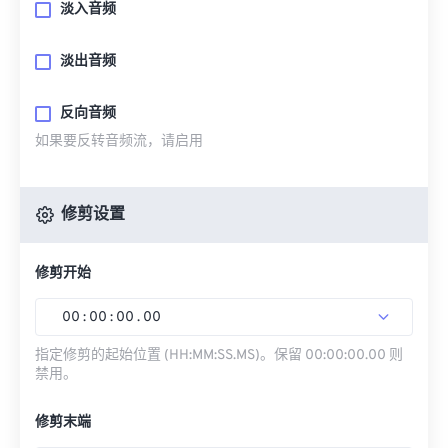
淡入音频
淡出音频
反向音频
如果要反转音频流，请启用
修剪设置
修剪开始
00
:
00
:
00
.
00
指定修剪的起始位置 (HH:MM:SS.MS)。保留 00:00:00.00 则
禁用。
修剪末端