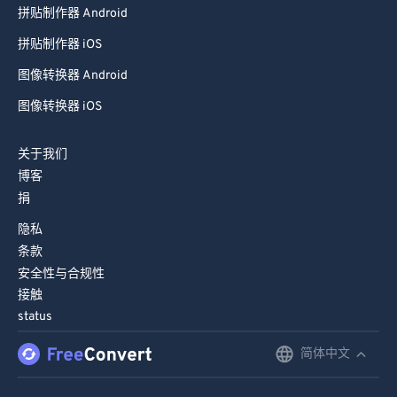
拼贴制作器 Android
66
66
拼贴制作器 iOS
67
67
图像转换器 Android
68
68
图像转换器 iOS
69
69
70
70
关于我们
71
71
博客
捐
72
72
隐私
73
73
条款
74
74
安全性与合规性
75
75
接触
status
76
76
简体中文
English
77
77
78
78
Deutsch