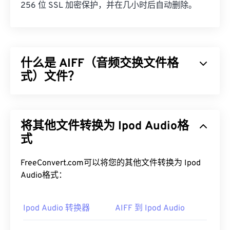
256 位 SSL 加密保护，并在几小时后自动删除。
什么是 AIFF（音频交换文件格
式）文件？
Apple
开发了音频交换文件格式 (AIFF)，用于存储高
质量的数字音频（波形）数据。许多专业人士使用
将其他文件转换为 Ipod Audio格
它，尤其是 Apple 平台的用户。它是
无损的
，这意
味着原始音频的质量和数据不会丢失，但这也意味着
式
AIFF 文件占用更多空间。AIFF 可以定位
循环点数据
和音符，这对音乐家来说非常有用。
FreeConvert.com可以将您的其他文件转换为 Ipod
Audio格式：
如何打开 AIFF 文件？
默认情况下，AIFF 会在
Ipod Audio 转换器
Windows Media Player
AIFF 到 Ipod Audio
或
iTunes
中打开，具体取决于操作系统。其他可以打开