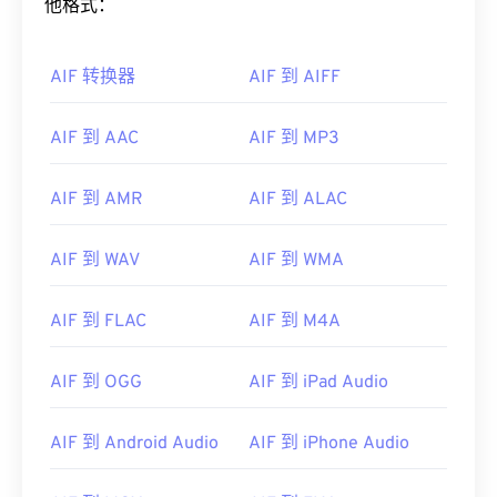
他格式：
AIF 转换器
AIF 到 AIFF
AIF 到 AAC
AIF 到 MP3
AIF 到 AMR
AIF 到 ALAC
AIF 到 WAV
AIF 到 WMA
AIF 到 FLAC
AIF 到 M4A
AIF 到 OGG
AIF 到 iPad Audio
AIF 到 Android Audio
AIF 到 iPhone Audio