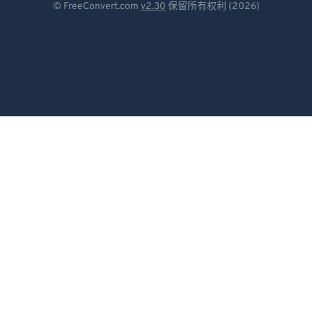
© FreeConvert.com
v2.30
保留所有权利 (2026)
79
79
Español
80
80
Français
81
81
Português
82
82
83
83
Italiano
84
84
Dutch
85
85
日本語
86
86
简体中文
87
87
繁體中文
88
88
89
89
한국어
90
90
Svenska
91
91
Türkçe