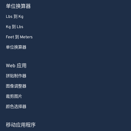
52
52
52
52
52
52
单位换算器
53
53
53
53
53
53
Lbs 到 Kg
54
54
54
54
54
54
Kg 到 Lbs
55
55
55
55
55
55
Feet 到 Meters
56
56
56
56
56
56
单位换算器
57
57
57
57
57
57
58
58
58
58
58
58
Web 应用
59
59
59
59
59
59
拼贴制作器
60
60
图像调整器
61
61
裁剪图片
62
62
颜色选择器
63
63
64
64
移动应用程序
65
65