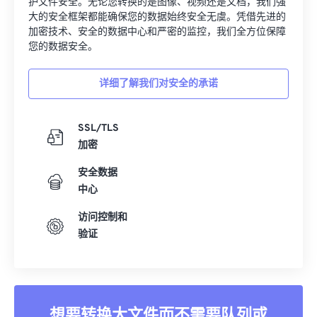
护文件安全。无论您转换的是图像、视频还是文档，我们强
00
00
00
00
00
00
00
00
大的安全框架都能确保您的数据始终安全无虞。凭借先进的
加密技术、安全的数据中心和严密的监控，我们全方位保障
01
01
01
01
01
01
01
01
您的数据安全。
02
02
02
02
02
02
02
02
详细了解我们对安全的承诺
03
03
03
03
03
03
03
03
04
04
04
04
04
04
04
04
SSL/TLS
05
05
05
05
05
05
05
05
加密
06
06
06
06
06
06
06
06
安全数据
07
07
07
07
07
07
07
07
中心
08
08
08
08
08
08
08
08
访问控制和
09
09
09
09
09
09
09
09
验证
10
10
10
10
10
10
10
10
11
11
11
11
11
11
11
11
12
12
12
12
12
12
12
12
想要转换大文件而不需要队列或