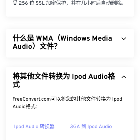
受 256 位 SSL 加密保护，并在几小时后自动删除。
什么是 WMA（Windows Media
Audio）文件？
微软最初开发了
Windows Media Audio (WMA)
文件格
式，以与 MP3 文件格式竞争。WMA 既是一种音频
将其他文件转换为 Ipod Audio格
编解码器，也是一种音频格式。自 1999 年诞生以
来，WMA 不断发展，并推出了多个更新版本：
式
WMA Pro
、
WMA Lossless
和
WMA Voice
。它是
Windows Media
的一个关键组件，但微软已停止了
FreeConvert.com可以将您的其他文件转换为 Ipod
Windows Media 的开发。
Audio格式：
如何打开 WMA 文件？
Ipod Audio 转换器
3GA 到 Ipod Audio
作为
Windows Media
的核心组件，
Windows Media