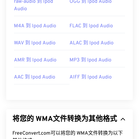
raw-audio 到 Ipod
OGG 到 Ipod Audio
Audio
M4A 到 Ipod Audio
FLAC 到 Ipod Audio
WAV 到 Ipod Audio
ALAC 到 Ipod Audio
AMR 到 Ipod Audio
MP3 到 Ipod Audio
AAC 到 Ipod Audio
AIFF 到 Ipod Audio
将您的 WMA文件转换为其他格式
FreeConvert.com可以将您的 WMA文件转换为以下