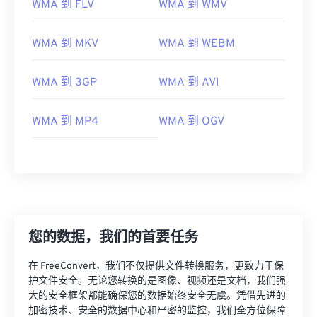
WMA 到 FLV
WMA 到 WMV
WMA 到 MKV
WMA 到 WEBM
WMA 到 3GP
WMA 到 AVI
WMA 到 MP4
WMA 到 OGV
您的数据，我们的首要任务
00
00
00
00
00
00
00
00
在 FreeConvert，我们不仅提供文件转换服务，更致力于保
护文件安全。无论您转换的是图像、视频还是文档，我们强
大的安全框架都能确保您的数据始终安全无虞。凭借先进的
00
00
00
00
00
00
00
00
加密技术、安全的数据中心和严密的监控，我们全方位保障