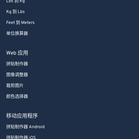
Lbs 到 Kg
54
54
54
54
54
54
Kg 到 Lbs
55
55
55
55
55
55
Feet 到 Meters
56
56
56
56
56
56
单位换算器
57
57
57
57
57
57
58
58
58
58
58
58
Web 应用
59
59
59
59
59
59
拼贴制作器
60
60
图像调整器
61
61
裁剪图片
62
62
颜色选择器
63
63
64
64
移动应用程序
65
65
拼贴制作器 Android
66
66
拼贴制作器 iOS