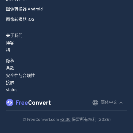
67
67
图像转换器 Android
68
68
图像转换器 iOS
69
69
关于我们
70
70
博客
71
71
捐
72
72
隐私
73
73
条款
安全性与合规性
74
74
接触
75
75
status
76
76
简体中文
English
77
77
Deutsch
78
78
© FreeConvert.com
v2.30
保留所有权利 (2026)
Español
79
79