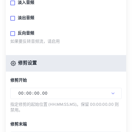
淡入音频
淡出音频
反向音频
如果要反转音频流，请启用
修剪设置
修剪开始
00
:
00
:
00
.
00
指定修剪的起始位置 (HH:MM:SS.MS)。保留 00:00:00.00 则
禁用。
修剪末端