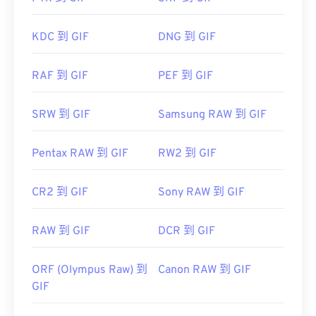
开发者：
CompuServe, Inc.
KDC 到 GIF
DNG 到 GIF
首次发布：
1987年6月15日
RAF 到 GIF
PEF 到 GIF
有用的链接：
https://en.wikipedia.org/wiki/GIF
SRW 到 GIF
Samsung RAW 到 GIF
Pentax RAW 到 GIF
RW2 到 GIF
CR2 到 GIF
Sony RAW 到 GIF
RAW 到 GIF
DCR 到 GIF
ORF (Olympus Raw) 到
Canon RAW 到 GIF
GIF