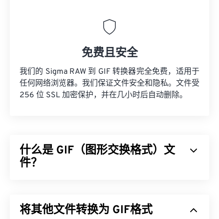
免费且安全
我们的 Sigma RAW 到 GIF 转换器完全免费，适用于
任何网络浏览器。我们保证文件安全和隐私。文件受
256 位 SSL 加密保护，并在几小时后自动删除。
什么是 GIF（图形交换格式）文
件？
图形交换格式 (GIF) 是一种位图文件格式，它使用
RGB 颜色模型，
依靠
像素
形成简单的图像。与未压
将其他文件转换为 GIF格式
缩的
BMP
文件格式不同，GIF 采用
无损压缩
，并支持