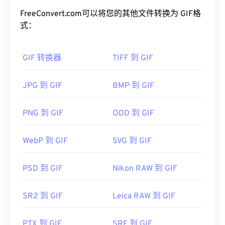
无音频动画。GIF 最常见的用途是动画形式的广告、
社交媒体上的情感回复以及经常在互联网上疯传的表
FreeConvert.com可以将您的其他文件转换为 GIF格
情包。
式：
如何打开 GIF 文件？
GIF 转换器
TIFF 到 GIF
几乎所有网络浏览器都支持 GIF，这使其比 PNG 等
其他图像格式具有明显的优势。此外，GIF 可以在包
JPG 到 GIF
BMP 到 GIF
括 iPhone 和 iPad 在内的 Apple 移动设备上打开，
这使得它比
Adob​​e Flash
更受欢迎。
PNG 到 GIF
ODD 到 GIF
WebP 到 GIF
SVG 到 GIF
GIF 几乎可以在所有图像查看器应用程序、网页浏览
器和操作系统上轻松打开。要打开 GIF 进行编辑，
请使用
Adob​​e Photoshop
等应用程序。在 Windows
PSD 到 GIF
Nikon RAW 到 GIF
系统中，可以使用
Microsoft Photos
、Adobe
Photoshop Elements
、Roxio Creator
NXT Pro
等软
SR2 到 GIF
Leica RAW 到 GIF
件打开 GIF。在 macOS 系统中，可以使用 Adob​​e 图
像查看器和编辑器，包括
Adob​​e Illustrator
。
PTX 到 GIF
SRF 到 GIF