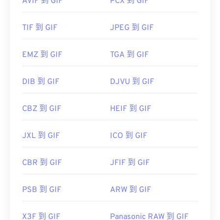
AVIF 到 GIF
PCX 到 GIF
首次发布：
1987年6月15日
TIF 到 GIF
JPEG 到 GIF
有用的链接：
https://en.wikipedia.org/wiki/GIF
EMZ 到 GIF
TGA 到 GIF
DIB 到 GIF
DJVU 到 GIF
CBZ 到 GIF
HEIF 到 GIF
JXL 到 GIF
ICO 到 GIF
CBR 到 GIF
JFIF 到 GIF
PSB 到 GIF
ARW 到 GIF
X3F 到 GIF
Panasonic RAW 到 GIF