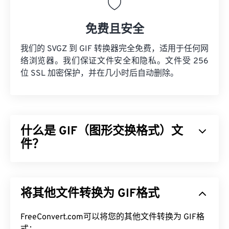
免费且安全
我们的 SVGZ 到 GIF 转换器完全免费，适用于任何网
络浏览器。我们保证文件安全和隐私。文件受 256
位 SSL 加密保护，并在几小时后自动删除。
什么是 GIF（图形交换格式）文
件？
图形交换格式 (GIF) 是一种位图文件格式，它使用
RGB 颜色模型，
依靠
像素
形成简单的图像。与未压
将其他文件转换为 GIF格式
缩的
BMP
文件格式不同，GIF 采用
无损压缩
，并支持
无音频动画。GIF 最常见的用途是动画形式的广告、
社交媒体上的情感回复以及经常在互联网上疯传的表
FreeConvert.com可以将您的其他文件转换为 GIF格