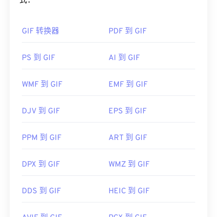
情包。
式：
如何打开 GIF 文件？
GIF 转换器
PDF 到 GIF
几乎所有网络浏览器都支持 GIF，这使其比 PNG 等
其他图像格式具有明显的优势。此外，GIF 可以在包
PS 到 GIF
AI 到 GIF
括 iPhone 和 iPad 在内的 Apple 移动设备上打开，
这使得它比
Adob​​e Flash
更受欢迎。
WMF 到 GIF
EMF 到 GIF
DJV 到 GIF
EPS 到 GIF
GIF 几乎可以在所有图像查看器应用程序、网页浏览
器和操作系统上轻松打开。要打开 GIF 进行编辑，
请使用
Adob​​e Photoshop
等应用程序。在 Windows
PPM 到 GIF
ART 到 GIF
系统中，可以使用
Microsoft Photos
、Adobe
Photoshop Elements
、Roxio Creator
NXT Pro
等软
DPX 到 GIF
WMZ 到 GIF
件打开 GIF。在 macOS 系统中，可以使用 Adob​​e 图
像查看器和编辑器，包括
Adob​​e Illustrator
。
DDS 到 GIF
HEIC 到 GIF
开发者：
CompuServe, Inc.