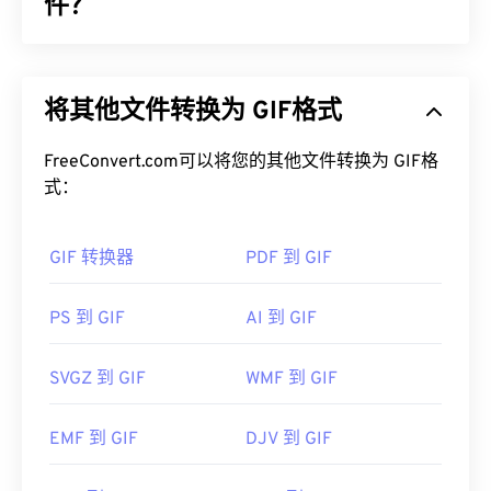
关联起来。
件？
如何打开 ICO 文件？
图形交换格式 (GIF) 是一种位图文件格式，它使用
RGB 颜色模型，
依靠
像素
形成简单的图像。与未压
使用 Windows
IconMaker
打开、编辑和创建 ICO 文
将其他文件转换为 GIF格式
缩的
BMP
文件格式不同，GIF 采用
无损压缩
，并支持
件。CorelDRAW 是一款出色的 ICO
文件
打开、编辑
无音频动画。GIF 最常见的用途是动画形式的广告、
和创建程序。要转换 ICO 文件，请考虑使用我们的
社交媒体上的情感回复以及经常在互联网上疯传的表
FreeConvert.com可以将您的其他文件转换为 GIF格
在线
ICO 转换器
。通常，ICO 文件会与其他文件类型
情包。
式：
相互转换，以便将某些图像用作图标，或将图标图像
保存为可编辑或可移植的格式。
如何打开 GIF 文件？
GIF 转换器
PDF 到 GIF
几乎所有网络浏览器都支持 GIF，这使其比 PNG 等
一个常用的 ICO 文件处理程序是 GNU 图像处理程序
其他图像格式具有明显的优势。此外，GIF 可以在包
PS 到 GIF
AI 到 GIF
(
GIMP
)。Mac、Linux 和 Windows 操作系统都支持
括 iPhone 和 iPad 在内的 Apple 移动设备上打开，
ICO。其他可以打开 ICO 文件的程序包括
Microsoft
这使得它比
Adob​​e Flash
更受欢迎。
SVGZ 到 GIF
WMF 到 GIF
Paint
、
Apple Preview
或
IrfanView
。
EMF 到 GIF
DJV 到 GIF
GIF 几乎可以在所有图像查看器应用程序、网页浏览
开发者：
微软
器和操作系统上轻松打开。要打开 GIF 进行编辑，