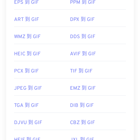
请使用
Adob​​e Photoshop
等应用程序。在 Windows
首次发布：
1985年11月20日
EPS 到 GIF
PPM 到 GIF
系统中，可以使用
Microsoft Photos
、Adobe
有用的链接：
Photoshop Elements
、Roxio Creator
NXT Pro
等软
ART 到 GIF
DPX 到 GIF
https://en.wikipedia.org/wiki/ICO_(file_format)
件打开 GIF。在 macOS 系统中，可以使用 Adob​​e 图
像查看器和编辑器，包括
Adob​​e Illustrator
。
https://www.webdesignerdepot.com/2009/03/operatin
WMZ 到 GIF
DDS 到 GIF
system-interface-design-between-1981-2009/
开发者：
CompuServe, Inc.
HEIC 到 GIF
AVIF 到 GIF
首次发布：
1987年6月15日
PCX 到 GIF
TIF 到 GIF
有用的链接：
https://en.wikipedia.org/wiki/GIF
JPEG 到 GIF
EMZ 到 GIF
TGA 到 GIF
DIB 到 GIF
DJVU 到 GIF
CBZ 到 GIF