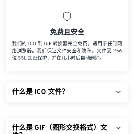
免费且安全
我们的 ICO 到 GIF 转换器完全免费，适用于任何网
络浏览器。我们保证文件安全和隐私。文件受 256
位 SSL 加密保护，并在几小时后自动删除。
什么是 ICO 文件？
ICO 文件包含基于像素的图像，这些图像最大可达
256 x 256 像素、24 位颜色和 8 位透明度。ICO 文
件提供了一个便捷的位置来存储和缩放显示图标所需
什么是 GIF（图形交换格式）文
的图像，以便 Windows 用户能够将图像与应用程序