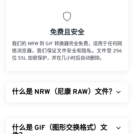
免费且安全
我们的 NRW 到 GIF 转换器完全免费，适用于任何网
络浏览器。我们保证文件安全和隐私。文件受 256
位 SSL 加密保护，并在几小时后自动删除。
什么是 NRW（尼康 RAW）文件？
尼康 RAW (NRW) 是一种由
尼康 COOLPIX
系列和其
他尼康
数码单反 (SLR)
相机生成的原始图像文件类
型。尼康自 2008 年以来一直使用 NRW 来捕捉和存
什么是 GIF（图形交换格式）文
储其专业级相机的未处理图像。与 NEF（尼康的另