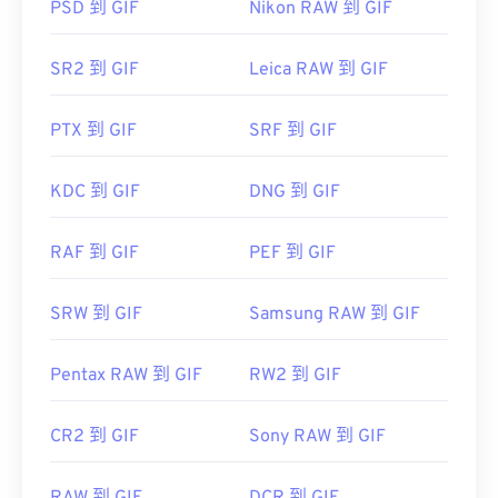
请使用
Adob​​e Photoshop
等应用程序。在 Windows
PSD 到 GIF
Nikon RAW 到 GIF
Lightroom
、
HDR Darkroom
和
Zoner Photo Studio
系统中，可以使用
Microsoft Photos
、Adobe
。
Photoshop Elements
、Roxio Creator
NXT Pro
等软
SR2 到 GIF
Leica RAW 到 GIF
开发者：
尼康
件打开 GIF。在 macOS 系统中，可以使用 Adob​​e 图
像查看器和编辑器，包括
Adob​​e Illustrator
。
首次发布：
2008 年 8 月
PTX 到 GIF
SRF 到 GIF
开发者：
CompuServe, Inc.
KDC 到 GIF
DNG 到 GIF
首次发布：
1987年6月15日
RAF 到 GIF
PEF 到 GIF
有用的链接：
https://en.wikipedia.org/wiki/GIF
SRW 到 GIF
Samsung RAW 到 GIF
Pentax RAW 到 GIF
RW2 到 GIF
CR2 到 GIF
Sony RAW 到 GIF