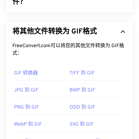
一种原始格式）相比，NRW 支持一些实用功能，例
件？
如
Windows 图像组件 (WIC)
。
图形交换格式 (GIF) 是一种位图文件格式，它使用
如何打开 NRW 文件？
RGB 颜色模型，
依靠
像素
形成简单的图像。与未压
将其他文件转换为 GIF格式
缩的
BMP
文件格式不同，GIF 采用
无损压缩
，并支持
Nikon Capture NX-D
是打开 NRW 最常用的程序。
无音频动画。GIF 最常见的用途是动画形式的广告、
（它取代了 Nikon Capture NX 2。）在 Microsoft
社交媒体上的情感回复以及经常在互联网上疯传的表
FreeConvert.com可以将您的其他文件转换为 GIF格
Windows 上，
NRW 编解码器
支持 NRW。在 macOS
情包。
式：
上，请使用
Nikon Capture NX-D for Mac。ViewNX
是一款非常棒
的
程序，尼康在购买相机时会捆绑购
如何打开 GIF 文件？
买，并且它还有一个额外的优势，就是可以与
GIF 转换器
TIFF 到 GIF
Capture NX-D
互补。
几乎所有网络浏览器都支持 GIF，这使其比 PNG 等
其他图像格式具有明显的优势。此外，GIF 可以在包
JPG 到 GIF
BMP 到 GIF
其他打开 NRW 的程序包括
HDR Darkroom
、
Zoner
括 iPhone 和 iPad 在内的 Apple 移动设备上打开，
Photo Studio
和
Corel PaintShop Pro
。使用
这使得它比
Adob​​e Flash
更受欢迎。
FreeConvert.com（
NRW 转 JPG
）可以轻松将
PNG 到 GIF
ODD 到 GIF
NRW 转换为 JPEG 格式。XnView
MP
是一款出色的
NRW 多平台转换器。在 Linux/Unix 上，可以尝试
WebP 到 GIF
SVG 到 GIF
GIF 几乎可以在所有图像查看器应用程序、网页浏览
darktable
，它开源、跨平台且免费。其他值得考虑
器和操作系统上轻松打开。要打开 GIF 进行编辑，
的程序包括
Adob​​e Photoshop
、
Adobe Photoshop