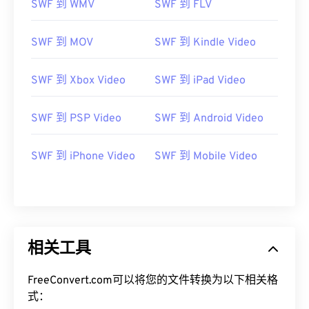
SWF 到 WMV
SWF 到 FLV
SWF 到 MOV
SWF 到 Kindle Video
SWF 到 Xbox Video
SWF 到 iPad Video
SWF 到 PSP Video
SWF 到 Android Video
SWF 到 iPhone Video
SWF 到 Mobile Video
相关工具
FreeConvert.com可以将您的文件转换为以下相关格
式：