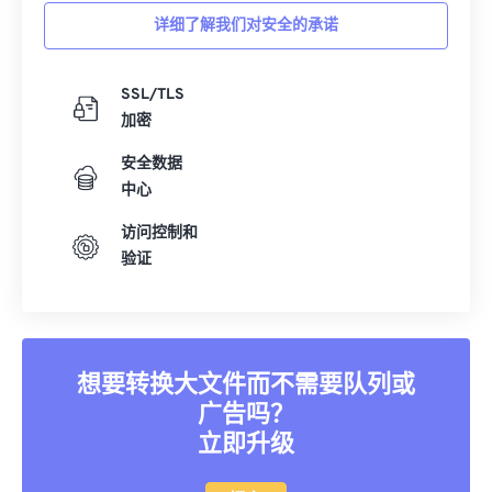
详细了解我们对安全的承诺
35
35
35
35
35
35
36
36
36
36
36
36
SSL/TLS
37
37
37
37
37
37
加密
38
38
38
38
38
38
安全数据
39
39
39
39
39
39
中心
40
40
40
40
40
40
访问控制和
41
41
41
41
41
41
验证
42
42
42
42
42
42
43
43
43
43
43
43
44
44
44
44
44
44
想要转换大文件而不需要队列或
45
45
45
45
45
45
广告吗？
立即升级
46
46
46
46
46
46
47
47
47
47
47
47