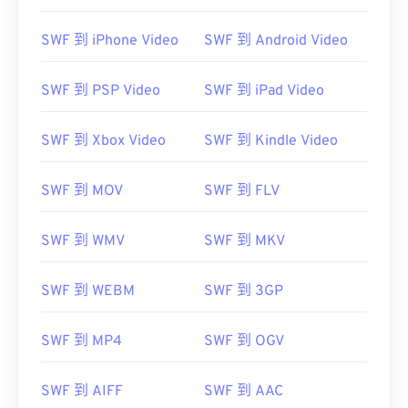
SWF 到 iPhone Video
SWF 到 Android Video
SWF 到 PSP Video
SWF 到 iPad Video
00
00
00
00
00
00
00
00
SWF 到 Xbox Video
SWF 到 Kindle Video
00
00
00
00
00
00
00
00
SWF 到 MOV
SWF 到 FLV
01
01
01
01
01
01
01
01
02
02
02
02
02
02
02
02
SWF 到 WMV
SWF 到 MKV
03
03
03
03
03
03
03
03
04
04
04
04
04
04
04
04
SWF 到 WEBM
SWF 到 3GP
05
05
05
05
05
05
05
05
SWF 到 MP4
SWF 到 OGV
06
06
06
06
06
06
06
06
07
07
07
07
07
07
07
07
SWF 到 AIFF
SWF 到 AAC