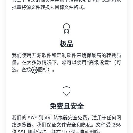
只需上传您的源文件并点击转换按钮即可。您还可以
批量将
源文件
转换为目标文件格式。
极品
我们使用开源软件和定制软件来确保最高的转换质
量。在大多数情况下，您可以使用“高级设置”（可
选，查找
图标）。
免费且安全
我们的 SWF 到 AVI 转换器完全免费，适用于任何网
络浏览器。我们保证文件安全和隐私。文件受 256
位 SSL 加密保护，并在几小时后自动删除。