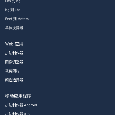
Lbs 到 Kg
68
68
Kg 到 Lbs
69
69
Feet 到 Meters
70
70
单位换算器
71
71
72
72
Web 应用
73
73
拼贴制作器
74
74
图像调整器
75
75
裁剪图片
76
76
颜色选择器
77
77
78
78
移动应用程序
79
79
拼贴制作器 Android
80
80
拼贴制作器 iOS