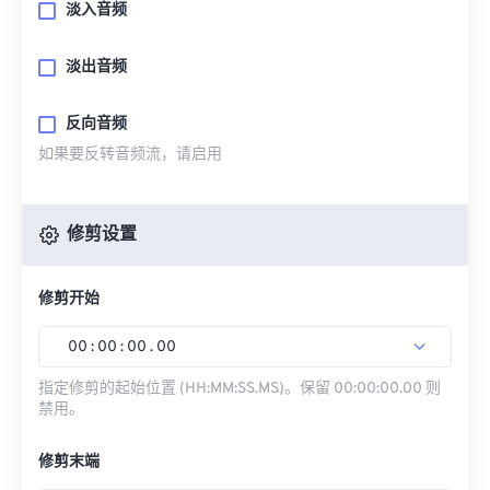
淡入音频
淡出音频
反向音频
如果要反转音频流，请启用
修剪设置
修剪开始
00
:
00
:
00
.
00
指定修剪的起始位置 (HH:MM:SS.MS)。保留 00:00:00.00 则
禁用。
修剪末端