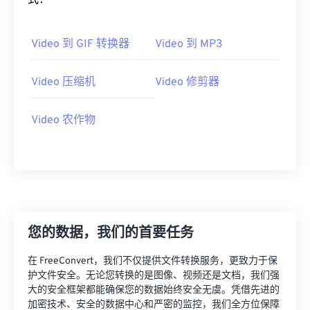
式：
02
02
02
02
02
02
02
02
03
03
03
03
03
03
03
03
Video 到 GIF 转换器
Video 到 MP3
04
04
04
04
04
04
04
04
Video 压缩机
Video 修剪器
05
05
05
05
05
05
05
05
06
06
06
06
06
06
06
06
Video 农作物
07
07
07
07
07
07
07
07
08
08
08
08
08
08
08
08
09
09
09
09
09
09
09
09
10
10
10
10
10
10
10
10
11
11
11
11
11
11
11
11
您的数据，我们的首要任务
12
12
12
12
12
12
12
12
在 FreeConvert，我们不仅提供文件转换服务，更致力于保
13
13
13
13
13
13
13
13
护文件安全。无论您转换的是图像、视频还是文档，我们强
大的安全框架都能确保您的数据始终安全无虞。凭借先进的
14
14
14
14
14
14
14
14
加密技术、安全的数据中心和严密的监控，我们全方位保障