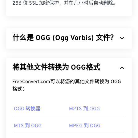
256 位 SSL 加密保护，并在几小时后自动删除。
什么是 OGG (Ogg Vorbis) 文件？
Ogg Vorbis (OGG) 是一种使用 Ogg Vorbis 压缩的文
件。OGG 是由 Xiph.Org 基金会提供的一种无专利、
将其他文件转换为 OGG格式
免版税的编码方案。与
MP3
一样，OGG 文件以其高
质量而闻名。OGG 文件包含元数据、艺术家和曲目
标题信息。
FreeConvert.com可以将您的其他文件转换为 OGG
格式：
如何打开 OGG 文件？
OGG 转换器
M2TS 到 OGG
打开 OGG 文件的默认程序是
VLC 媒体播放器
。此
外，许多其他程序也可以打开 OGG，例如
Windows
Media Player
、
RealPlayer
、
Winamp
、
Xine
、
MTS 到 OGG
MPEG 到 OGG
UltraMixer
等。