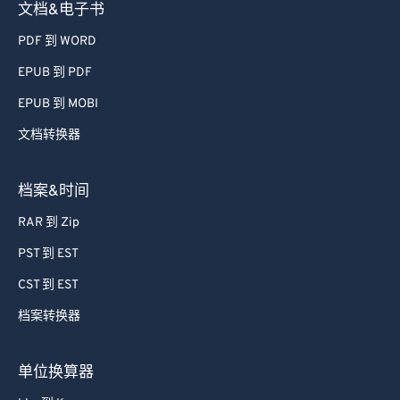
54
54
54
54
54
54
文档&电子书
55
55
55
55
55
55
PDF 到 WORD
56
56
56
56
56
56
EPUB 到 PDF
57
57
57
57
57
57
EPUB 到 MOBI
58
58
58
58
58
58
文档转换器
59
59
59
59
59
59
60
60
档案&时间
61
61
RAR 到 Zip
62
62
PST 到 EST
63
63
CST 到 EST
64
64
档案转换器
65
65
66
66
单位换算器
67
67