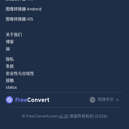
81
81
图像转换器 Android
82
82
图像转换器 iOS
83
83
关于我们
84
84
博客
85
85
捐
86
86
隐私
87
87
条款
安全性与合规性
88
88
接触
89
89
status
90
90
简体中文
English
91
91
Deutsch
92
92
© FreeConvert.com
v2.30
保留所有权利 (2026)
93
93
Español