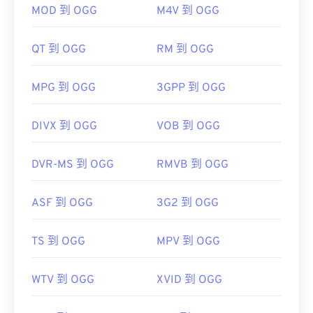
如果需要，您可以直接在
Google Drive
中打开 OGG
MOD 到 OGG
M4V 到 OGG
文件，该文件可在任何配备网络浏览器的电脑或移动
设备上使用。请注意，Apple 产品不支持 OGG。
QT 到 OGG
RM 到 OGG
开发者：
Xiph.Org 基金会
MPG 到 OGG
3GPP 到 OGG
首次发行：
2000 年
有用的链接：
DIVX 到 OGG
VOB 到 OGG
https://en.wikipedia.org/wiki/Ogg
https://xiph.org/vorbis/
DVR-MS 到 OGG
RMVB 到 OGG
ASF 到 OGG
3G2 到 OGG
TS 到 OGG
MPV 到 OGG
WTV 到 OGG
XVID 到 OGG